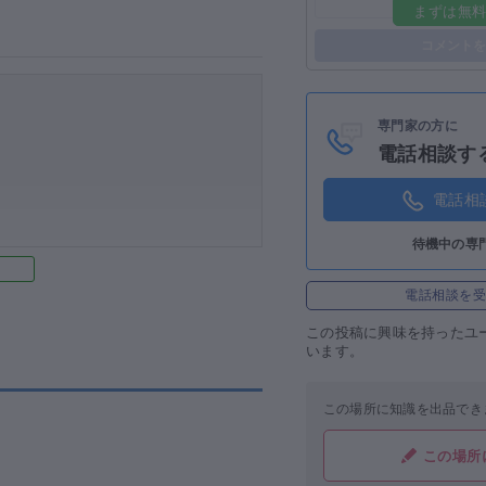
まずは無
ログイン
コメントを
専門家の方に
電話相談す
電話相
待機中の専
電話相談を
この投稿に
興味を持ったユ
います。
この場所に知識を出品でき
この場所