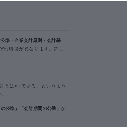
計公準・企業会計原則・会計基
ぞれ特徴が異なります。詳し
計とは○○である」というよう
い。
価の公準」「会計期間の公準」
が