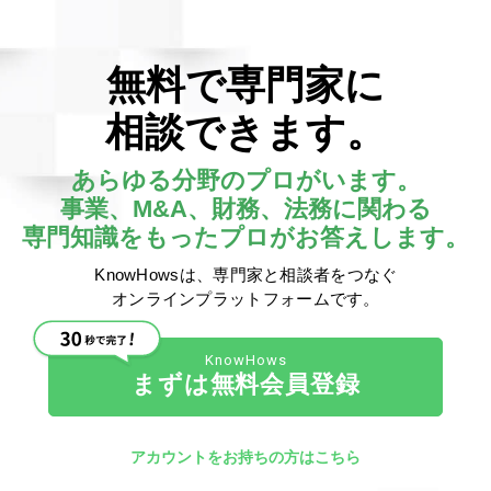
【財務分析用テンプレ
財務指標を簡単予測
無料で専門家に
損益計算書（P/L）と貸借対
するだけで、企業の今後の
相談できます。
単に予測できるフォーマット
績評価を実現
決めるためにご活用ください
途 自...
1,650
00
69
3
0
あらゆる分野のプロがいます。
事業
> 事業管理
事業、M&A、財務、法務に関わる
NOPLAT
財務レバレッジ
専門知識をもったプロがお答えします。
類管理も一度に可能
財務の最適化
KnowHows 運営
CFO
No.1000000117
0
KnowHowsは、専門家と相談者をつなぐ
借入限度額
借入
損
7,796
48
1
0
オンラインプラットフォームです。
財務レバレッジ
経営戦略
貸借対照表
財務DD
ここに知識を出品
形式：
ページ数：
XLSX
事業分析
経営分析
ファイル容量：
143.13KB
まずは無料会員登録
アカウントをお持ちの方はこちら
の概念についてご紹介します。