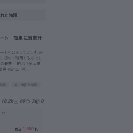
された知識
ート│簡単に事業計
レートを公開しています。書
で、初めて利用する方でも
料の概要 目的と用途 事業
 会計士・税...
融資
第三者割当増資
PL
事業管理
18.2k
69
3
0
11
1,650