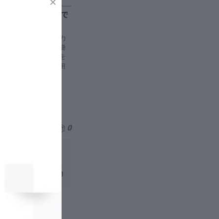
ート】数値入力だけで
照表（B/S）の数値を入力
収益性や成長性などを簡
です。事業運営の方針を
。 資料の概要 目的と用
効果
財務
財務責任者
益計算書
PL
8476
25
2
0
財務会計
事業計画書
財務戦略
8
BS
財務分析
1,980