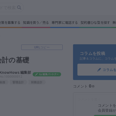
決策を募集する
知識を買う／売る
専門家に電話する
契約書ひな型を探す
無
事・コラムを読む
解決策を募集する
会計の基礎
識を買う／売る
契約書ひな型を探
URLコピー
コラムを投稿
会計の基礎
記事＆コラムに、コラム
門家に電話する
無料で株価を算定
コラム
KnowHows 編集部
本政策を無料でお試し
No.1000000012
無料でアンケート
制度
管理会計
財務会計
0
コメント
名360°評価
ちょこっと相談と
コメント
会員登録
新規会員登録