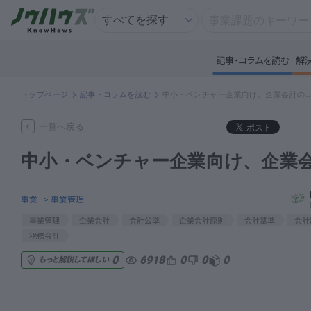
記事・コラムを読む
解
記
トップページ
記事・コラムを読む
中小・ベンチャー企業向け、企業
知
一覧へ戻る
中小・ベンチャー企業向け、企業
専
事業
> 事業管理
資
事業管理
企業会計
会計公準
企業会計原則
会計基準
会計
税務会計
匿
6918
0
0
0
0
もっと解説してほしい