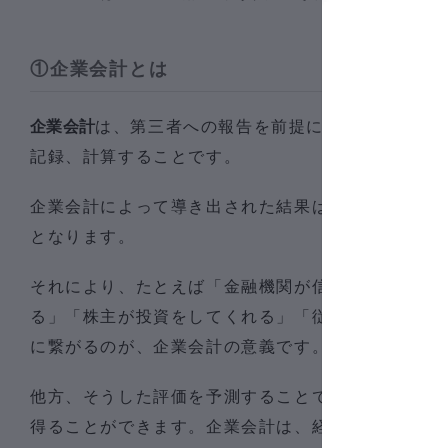
①企業会計とは
企業会計
は、第三者への報告を前提に、企業活動を一
記録、計算することです。
企業会計によって導き出された結果は、株主をはじ
となります。
それにより、たとえば「金融機関が信用力のある企
る」「株主が投資をしてくれる」「従業員のモチベ
に繋がるのが、企業会計の意義です。
他方、そうした評価を予測することで、企業側も財
得ることができます。企業会計は、経営の実情を把