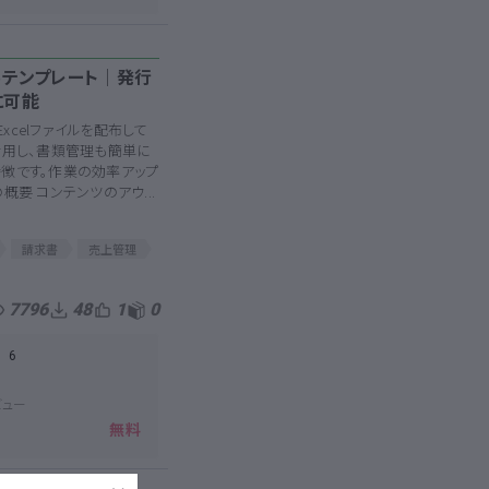
ルテンプレート│発行
に可能
xcelファイルを配布して
活用し、書類管理も簡単に
徴です。作業の効率アップ
概要 コンテンツのアウ...
請求書
売上管理
7796
48
1
0
：
6
ビュー
無料