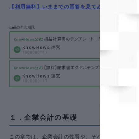
【利用無料】いままでの回答を見てみる！
損益計算書のテンプレート│簡単に事業計画や実
KnowHows 運営
18,2
1000000117
【無料】請求書エクセルテンプレート│発行後の書
KnowHows 運営
1000000117
１．企業会計の基礎
この章では、企業会計の性質や、それをめぐる４つ