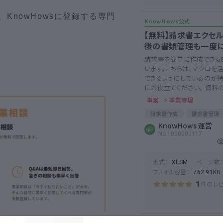
KnowHowsに登録する専門
【無料】請求書エクセ
後の書類管理も一度
。
請求書を簡単に作成できるE
います。こちらは、マクロを
できるようにしているのが特
にお役立てください。 資料の
事業
> 事業管理
請求書作成
請求書管理
KnowHows 運営
No.1000000117
形式：
ページ数
XLSM
ファイル容量：
762.91KB
件のレ
1