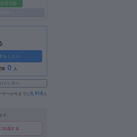
料会員登録
投稿する
る
談をしたい
0
門家
人
受けたい方へ
6,918
ーザーが
今までに
人
ます。
に出品する