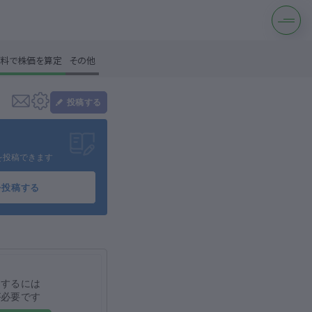
料で株価を算定
その他
投稿する
す
を投稿できます
を投稿する
は？
をするには
が必要です