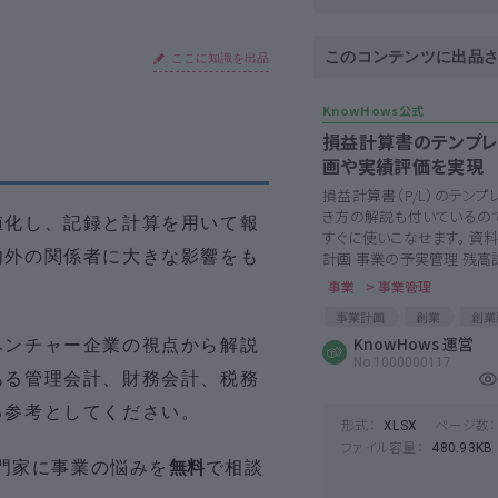
このコンテンツに出品
ここに知識を出品
損益計算書のテンプレ
画や実績評価を実現
損益計算書（P/L）のテンプ
き方の解説も付いているの
値化し、記録と計算を用いて報
すぐに使いこなせます。 資
内外の関係者に大きな影響をも
計画 事業の予実管理 残高試算
事業
> 事業管理
事業計画
創業
創業
資金調達
KnowHows 運営
損益計算書
ベンチャー企業の視点から解説
No.1000000117
ある管理会計、財務会計、税務
る参考としてください。
形式：
ページ数：
XLSX
ファイル容量：
480.93KB
門家に事業の悩みを
無料
で相談