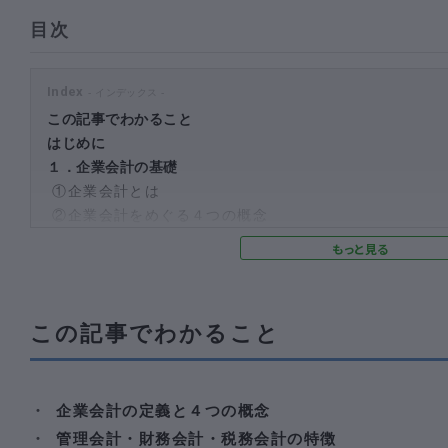
目次
Index
この記事でわかること
はじめに
１．企業会計の基礎
①企業会計とは
②企業会計をめぐる４つの概念
２．企業会計の種類
①管理会計
②財務会計
③税務会計
この記事でわかること
まとめ
おわりに
企業会計の定義と４つの概念
管理会計・財務会計・税務会計の特徴