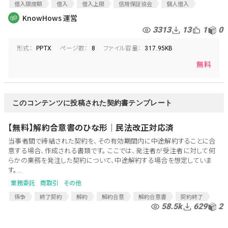
借入限度額
借入
借入上限
信用保証協会
個人借入
新型コロナウイルス
コロナウイルス
コロナショック
コロナ
KnowHows 運営
信用保証制度
セーフティーネット保証
セーフティーネット
3313
13
1
0
経営安定関連保証
コロナ保証
コロナ保証制度
形式：
ページ数：
ファイル容量：
コロナウィルスによる経済対策
中小企業支援
中小企業借入
PPTX
8
317.95KB
国の保証制度
無料
このコンテンツに投稿された契約書テンプレート
【無料】解約合意書のひな形│民法改正対応済
当事者間で締結された契約を、その有効期間内に中途解約することに合
意する場合、作成される書類です。 ここでは、発注者が受注者に対して何
らかの業務を発注した契約について、中途解約する場合を想定していま
す。...
業務委託
商取引
その他
係争
終了契約
解約
解約合意
解約合意書
契約終了
58.5k
629
2
終了合意
民法改正