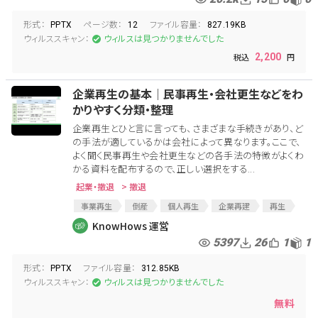
エクイティファイナンス
合弁
合弁会社
形式：
ページ数：
ファイル容量：
PPTX
12
827.19KB
ウィルススキャン：
ウィルスは見つかりませんでした
2,200
企業再生の基本│民事再生・会社更生などをわ
かりやすく分類・整理
企業再生とひと言に言っても、さまざまな手続きがあり、ど
の手法が適しているかは会社によって異なります。ここで、
よく聞く民事再生や会社更生などの各手法の特徴がよくわ
かる資料を配布するので、正しい選択をする...
起業・撤退
> 撤退
事業再生
倒産
個人再生
企業再建
再生
再生手続
再生手続き
企業再生
企業再生手続
KnowHows 運営
倒産手続
企業譲渡
5397
26
1
1
形式：
ファイル容量：
PPTX
312.85KB
ウィルススキャン：
ウィルスは見つかりませんでした
無料