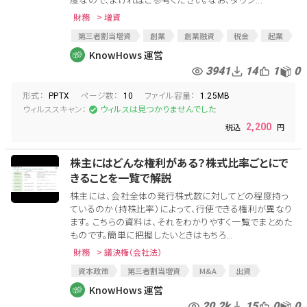
財務
> 増資
第三者割当増資
創業
創業融資
税金
起業
第三者割当
損金計上
創業時優遇
節税効果
KnowHows 運営
節税
エンジェル税制
3941
14
1
0
形式：
ページ数：
ファイル容量：
PPTX
10
1.25MB
ウィルススキャン：
ウィルスは見つかりませんでした
2,200
株主にはどんな権利がある？株式比率ごとにで
きることを一覧で解説
株主には、会社全体の発行株式数に対してどの程度持っ
ているのか（持株比率）によって、行使できる権利が異なり
ます。 こちらの資料は、それをわかりやすく一覧でまとめた
ものです。簡単に把握したいときはもちろ...
財務
> 議決権（会社法）
資本政策
第三者割当増資
M&A
出資
議決権
持株比率
株主
バリュエーション
KnowHows 運営
株主名簿
創業融資
株式比率
20.2k
15
0
0