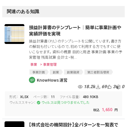
関連のある知識
損益計算書のテンプレート│簡単に事業計画や
実績評価を実現
損益計算書（P/L）のテンプレートを公開しています。書き方
の解説も付いているので、初めて利用する方でもすぐに使
いこなせます。 資料の概要 目的と用途 事業計画 事業の予
実管理 残高試算 会計士・税...
事業
> 事業管理
事業計画
創業
創業融資
第三者割当増資
資金調達
損益計算書
PL
事業管理
KnowHows 運営
18.2k
69
3
0
形式：
ページ数：
ファイル容量：
XLSX
11
480.93KB
ウィルススキャン：
ウィルスは見つかりませんでした
1,650
【株式会社の機関設計】全パターンを一覧表で