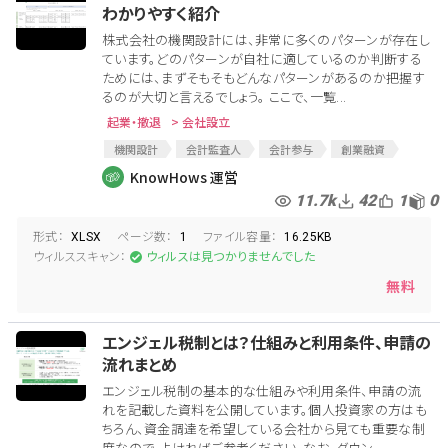
わかりやすく紹介
株式会社の機関設計には、非常に多くのパターンが存在し
ています。どのパターンが自社に適しているのか判断する
ためには、まずそもそもどんなパターンがあるのか把握す
るのが大切と言えるでしょう。 ここで、一覧...
起業・撤退
> 会社設立
機関設計
会計監査人
会計参与
創業融資
会社法
創業
役員会
株式会社設立
監査役
KnowHows 運営
11.7k
42
1
0
形式：
ページ数：
ファイル容量：
XLSX
1
16.25KB
ウィルススキャン：
ウィルスは見つかりませんでした
無料
エンジェル税制とは？仕組みと利用条件、申請の
流れまとめ
エンジェル税制の基本的な仕組みや利用条件、申請の流
れを記載した資料を公開しています。個人投資家の方はも
ちろん、資金調達を希望している会社から見ても重要な制
度なので、よければご参考ください。なお、ダウン...