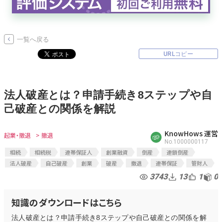
無料でアンケート
一覧へ戻る
匿名360°評価
URLコピー
ちょこっと相談とは？
法人破産とは？申請手続き8ステップや自
己破産との関係を解説
新規会員登録
KnowHows 運営
ログイン
起業・撤退
> 撤退
No.1000000117
相続
相続税
連帯保証人
創業融資
倒産
連鎖倒産
法人破産
自己破産
創業
破産
撤退
連帯保証
管財人
3743
13
1
0
知識のダウンロードはこちら
法人破産とは？申請手続き8ステップや自己破産との関係を解