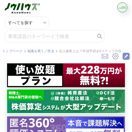
記事・コラムを読む
解決策を募集する
トップページ
知識を買う／売る
法人破産とは？申請手続き8ステップや自己破産との関係を解説
知識を買う／売る
契約書ひな型を探す
専門家に電話する
無料で株価を算定
資本政策を無料でお試し