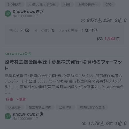
NOPLAT
財務レバレッジ効果
財務
財務の最適化
CFO
財務責任者
KnowHows 運営
借入限度額
借入
損益計算書
PL
No.1000000117
財務レバレッジ
経営戦略
財務会計
貸借対照表
財務DD
8471
25
2
0
事業計画書
財務戦略
事業分析
経営分析
BS
財務分析
形式：
ページ数：
ファイル容量：
XLSX
8
143.13KB
1,980
臨時株主総会議事録│募集株式発行・増資時のフォーマッ
ト
募集株式発行・増資のために開催した臨時株主総会の、議事録作成用の
テンプレートを公開します。 資料の概要 臨時株主総会の議事録のサンプ
ルとして、募集株式の発行(第三者割当増資など)を議案としたものを作成
し...
財務
> 増資
株主総会
第三者割当増資
公募増資
増資に関する決議
募集株式
KnowHows 運営
第三者割当
定時株主総会
議事録
臨時株主総会
No.1000000117
役員会議事録
第三割
増資決議
株主総会議事録
株式発行
11.7k
6
1
0