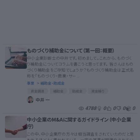
ものづくり補助金について（第一回：概要）
中小企業診断士の中井です。初めまして。これから、ものづく
り補助金についてコラムを書こうと思ってます。 皆さんはもの
づくり補助金をご存知でしょうか？ものづくり補助金は正式名
称を「ものづくり・商業・サー...
事業
> 補助金・助成金
資金調達
補助金
助成金
資金繰り
ものづくり補助金
中井 一
4788
0
0
0
0
中小企業のM&Aに関するガイドライン（中小企業
庁）
この中、中小企業庁の方々は相当調査をされていたのだと思
われるほどよく書かれている。 一定の基準が明確化されてい