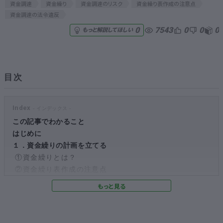
資金調達
資金繰り
資金調達のリスク
資金繰り表作成の注意点
資金調達の法令違反
無料でアンケート
7543
0
0
0
0
もっと解説してほしい
匿名360°評価
ちょこっと相談とは？
目次
Index
新規会員登録
この記事でわかること
はじめに
ログイン
１．資金繰りの計画を立てる
①資金繰りとは？
②資金繰り表作成の注意点
２．法令違反をしていないか確認する
①違法ケース１：資金調達の募集を公に行ってしまった
場合
②違法ケース２：仮想通貨交換業の登録なしでのICO