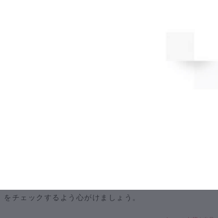
③出資/融資相手の素性ははっきりしているか
ベンチャー企業やスタートアップ企業、もしくは事業経験
が乏しい企業に対して、投資を持ちかけてくる投資家がい
ます。
投資してくれることに歓喜し、あまり内容を確認しないま
ま投資を受けてしまうと、持株比率が極端に少なくなり、
最悪の場合経営権を奪われる場合もあります。
また、反社会勢力と知らずに出資を受け、後程大きな問題
に発展するケースもあります。
特に個人から出資や融資を受ける場合は、必ず素性や実績
をチェックするよう心がけましょう。