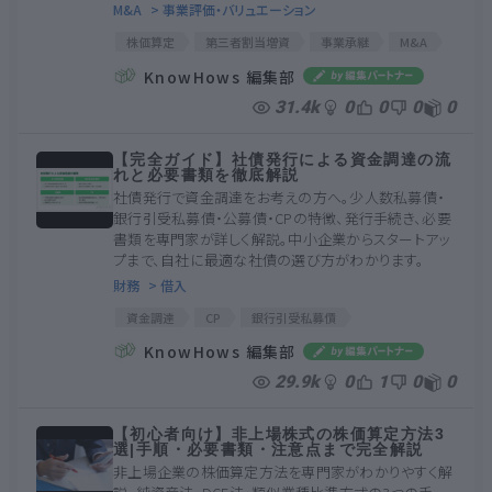
M&A
> 事業評価・バリュエーション
株価算定
第三者割当増資
事業承継
M&A
資金調達
株価算定書
税理士
選び方
KnowHows 編集部
31.4k
0
0
0
0
【完全ガイド】社債発行による資金調達の流
れと必要書類を徹底解説
社債発行で資金調達をお考えの方へ。少人数私募債・
銀行引受私募債・公募債・CPの特徴、発行手続き、必要
書類を専門家が詳しく解説。中小企業からスタートアッ
プまで、自社に最適な社債の選び方がわかります。
財務
> 借入
資金調達
CP
銀行引受私募債
少人数私募債
証券保管振替機構
KnowHows 編集部
短期社債振替制度
公募債
投資家
29.9k
0
1
0
0
【初心者向け】非上場株式の株価算定方法3
選|手順・必要書類・注意点まで完全解説
非上場企業の株価算定方法を専門家がわかりやすく解