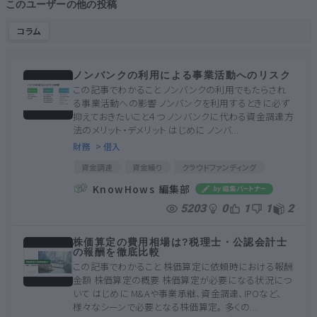
このユーザーの他の投稿
コラム
ノンバンクの利用による事業活動へのリスク
この記事でわかること ノンバンクの利用でもたらされ
る事業活動への影響 ノンバンクを利用するときに必ず
抑えておきたいこと４つ ノンバンクに代わる資金調達方
法のメリット・デメリット はじめに ノンバ...
財務
> 借入
資金調達
資金繰り
クラウドファンディング
金利
資金調達のリスク
ノンバンク
担保
KnowHows 編集部
ファクタリング
リースバック
5203
0
1
1
2
株価算定の費用相場は?税理士・公認会計士
の報酬を徹底比較
この記事でわかること 株価算定に依頼時における報酬
金額 株価算定の概要 株価算定が必要になる状況につ
いて はじめに M&Aや事業承継、資金調達、IPOなど、
様々なシーンで必要となる株価算定。 多くの...