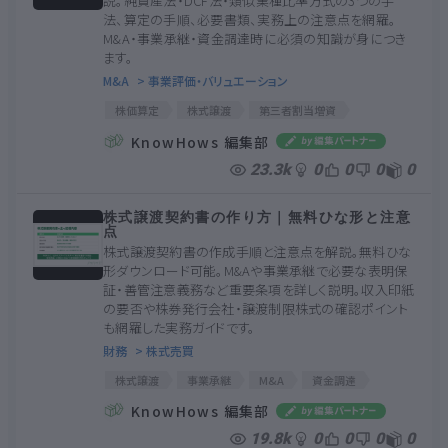
説。純資産法・DCF法・類似業種比準方式の3つの手
法、算定の手順、必要書類、実務上の注意点を網羅。
M&A・事業承継・資金調達時に必須の知識が身につき
ます。
M&A
> 事業評価・バリュエーション
株価算定
株式譲渡
第三者割当増資
資金調達
非上場企業
株価算定
株式譲渡
KnowHows 編集部
第三者割当増資
資金調達
非上場企業
23.3k
0
0
0
0
株式譲渡契約書の作り方｜無料ひな形と注意
点
株式譲渡契約書の作成手順と注意点を解説。無料ひな
形ダウンロード可能。M&Aや事業承継で必要な表明保
証・善管注意義務など重要条項を詳しく説明。収入印紙
の要否や株券発行会社・譲渡制限株式の確認ポイント
も網羅した実務ガイドです。
財務
> 株式売買
株式譲渡
事業承継
M&A
資金調達
株式価値
事業譲渡
表明保証
譲渡制限株式
KnowHows 編集部
19.8k
0
0
0
0