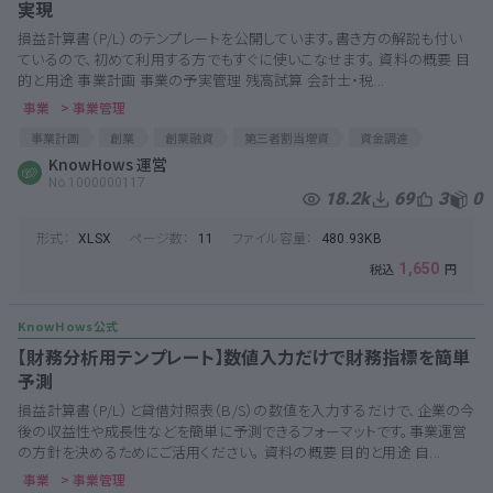
実現
損益計算書（P/L）のテンプレートを公開しています。書き方の解説も付い
ているので、初めて利用する方でもすぐに使いこなせます。 資料の概要 目
的と用途 事業計画 事業の予実管理 残高試算 会計士・税...
事業
> 事業管理
事業計画
創業
創業融資
第三者割当増資
資金調達
損益計算書
KnowHows 運営
PL
事業管理
No.1000000117
18.2k
69
3
0
形式：
ページ数：
ファイル容量：
XLSX
11
480.93KB
1,650
【財務分析用テンプレート】数値入力だけで財務指標を簡単
予測
損益計算書（P/L）と貸借対照表（B/S）の数値を入力するだけで、企業の今
後の収益性や成長性などを簡単に予測できるフォーマットです。事業運営
の方針を決めるためにご活用ください。 資料の概要 目的と用途 自...
事業
> 事業管理