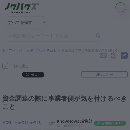
記事・コラムを読む
解決策を募集する
トップページ
記事・コラムを読む
資金調達の際に事業者側が気を付けるべきこと
知識を買う／売る
一覧へ戻る
URLコピー
契約書ひな型を探す
専門家に電話する
資金調達の際に事業者側が気を付けるべき
こと
無料で株価を算定
KnowHows 編集部
その他
> その他（その他）
資本政策を無料でお試し
No.1000000012