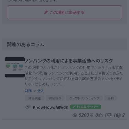
この場所に知識を出品できます。
この場所に出品する
関連のあるコラム
ノンバンクの利用による事業活動へのリスク
この記事でわかること ノンバンクの利用でもたらされる事業
活動への影響 ノンバンクを利用するときに必ず抑えておきた
いこと４つ ノンバンクに代わる資金調達方法のメリット・デメ
リット はじめに ノンバ...
財務
> 借入
資金調達
資金繰り
クラウドファンディング
金利
資金調達のリスク
ノンバンク
担保
ファクタリング
KnowHows 編集部
リースバック
5203
0
1
1
2