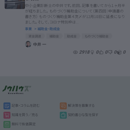
中小企業診断士の中井です。前回、記事を書いてから１ヶ月半
が経ちました。 ものづくり補助金について（第四回：申請書の
書き方） ものづくり補助金第４次〆が12月18日に延長になり
ました。そして、コロナ特別枠は...
事業
> 補助金・助成金
資金調達
補助金
助成金
ものづくり補助金
資金繰り
中井 一
2918
0
0
0
0
記事・コラムを読む
解決策を募集する
知識を買う／売る
契約書ひな型を探す
無料で株価算定