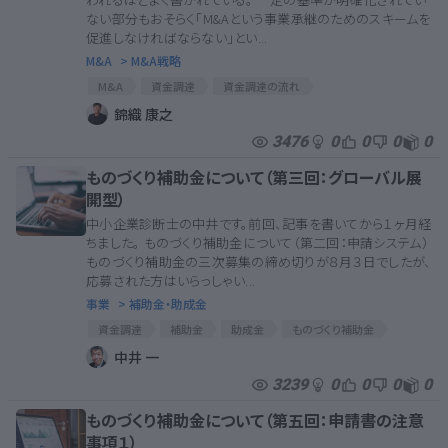
ない部分もおそらく「M&Aという事業承継のためのスキームを
促進しなければならない」とい...
M&A
> M&A戦略
M&A
資金調達
資金調達の流れ
M＆Aマッチングサイト
資金調達時に気を付けたいこと
錦織 康之
資金調達のリスク
MAアドバイザー
MA関連契約
3476
0
0
0
0
MA契約
M&A契約書
MA
M&A契約
ものづくり補助金について（第三回：グローバル展
MA関連
開型）
中小企業診断士の中井です。前回、記事を書いてから１ヶ月経
ちました。 ものづくり補助金について（第二回：申請システム）
ものづくり補助金の三次募集の締め切りが８月３日でしたが、
応募された方はいらっしゃい...
事業
> 補助金・助成金
資金調達
補助金
助成金
ものづくり補助金
資金繰り
中井 一
3239
0
0
0
0
ものづくり補助金について（第五回：申請書の注意
事項１）