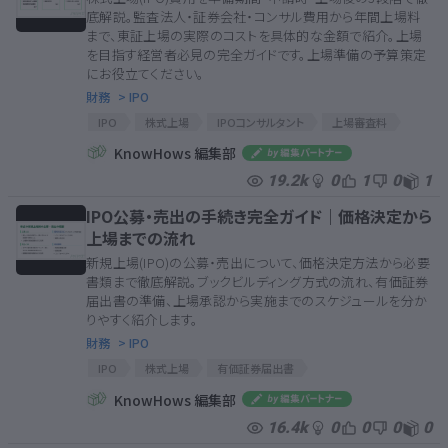
底解説。監査法人・証券会社・コンサル費用から年間上場料
まで、東証上場の実際のコストを具体的な金額で紹介。上場
を目指す経営者必見の完全ガイドです。上場準備の予算策定
にお役立てください。
財務
> IPO
IPO
株式上場
IPOコンサルタント
上場審査料
新規上場料
監査法人
証券会社
KnowHows 編集部
19.2k
0
1
0
1
IPO公募・売出の手続き完全ガイド｜価格決定から
上場までの流れ
新規上場(IPO)の公募・売出について、価格決定方法から必要
書類まで徹底解説。ブックビルディング方式の流れ、有価証券
届出書の準備、上場承認から実施までのスケジュールを分か
りやすく紹介します。
財務
> IPO
IPO
株式上場
有価証券届出書
ブックビルディング方式
スケジュール
競争入札方式
KnowHows 編集部
公募
売出
創業者利潤
16.4k
0
0
0
0