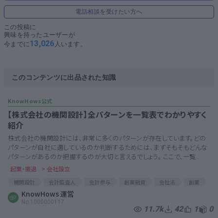
電話相談を受けたい方へ
この投稿に
興味を持ったユーザーが
13,026
今までに
人います。
このコンテンツに出品された知識
【株式会社の機関設計】全パターンを一覧表でわかりやすく
紹介
株式会社の機関設計には、非常に多くのパターンが存在しています。どの
パターンが自社に適しているのか判断するためには、まずそもそもどんな
パターンがあるのか把握するのが大切と言えるでしょう。 ここで、一覧...
起業・撤退
> 会社設立
機関設計
会計監査人
会計参与
創業融資
会社法
創業
役員会
KnowHows 運営
株式会社設立
監査役
No.1000000117
11.7k
42
1
0