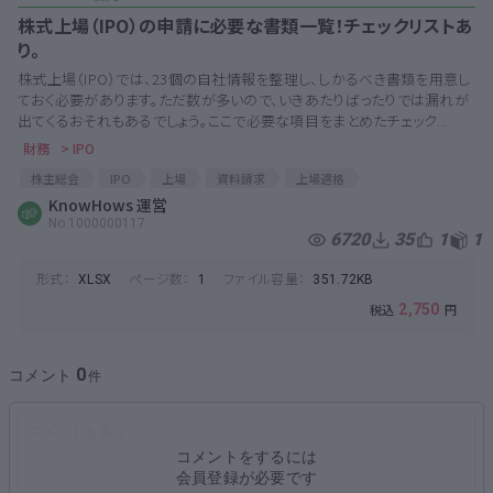
株式上場（IPO）の申請に必要な書類一覧！チェックリストあ
り。
株式上場（IPO）では、23個の自社情報を整理し、しかるべき書類を用意し
ておく必要があります。ただ数が多いので、いきあたりばったりでは漏れが
出てくるおそれもあるでしょう。ここで必要な項目をまとめたチェック...
財務
> IPO
株主総会
IPO
上場
資料請求
上場適格
反社会的勢力の排除
KnowHows 運営
役員
監査
経営管理
予算統制
No.1000000117
業務管理
資産管理
内部監査
従業員状況
労務
経理
6720
35
1
1
関係会社
コンプライアンス
上場準備
形式：
ページ数：
ファイル容量：
XLSX
1
351.72KB
2,750
0
コメント
コメントをするには
会員登録が必要です