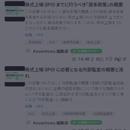
株式上場（IPO）までに行うべき「資本政策」の概要
この記事でわかること 資本政策の概要とその目的 資本政策
を実施する手段 はじめに 株式上場（IPO）を目指す上で欠か
せないものに資本政策があります。 これは、株式上場までに
どのような資金調達を行い...
財務
> IPO
資本政策
IPO
新株予約権
株式上場
エクイティ・ファイナンス
ストック・オプション
安定株主
KnowHows 編集部
ベンチャー・キャピタル
ベンチャー企業
株主構成比率
14.4k
0
1
0
0
株式上場（IPO）に必要となる内部監査の概要と流
れ
この記事でわかること 内部監査の概要と目的 内部監査実施
の流れ はじめに 企業の経営状態について様々な角度からチ
ェックする監査は、公認会計士または監査法人などの第三者
による「外部監査」と、組織内...
財務
> IPO
IPO
株式上場
内部統制報告書
内部監査基準
日本内部監査協会
品質管理プログラム
内部監査
KnowHows 編集部