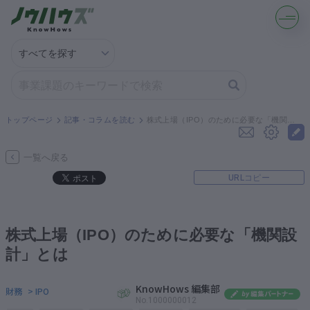
記事・コラムを読む
解決策を募集する
トップページ
記事・コラムを読む
株式上場（IPO）のために必要な「機関設計」とは
知識を買う／売る
一覧へ戻る
URLコピー
契約書ひな型を探す
専門家に電話する
株式上場（IPO）のために必要な「機関設
計」とは
無料で株価を算定
KnowHows 編集部
財務
> IPO
資本政策を無料でお試し
No.1000000012