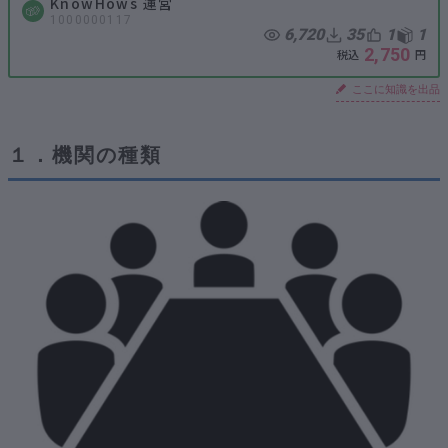
KnowHows 運営
1000000117
6,720
35
1
1
2,750
ここに知識を出品
１．機関の種類