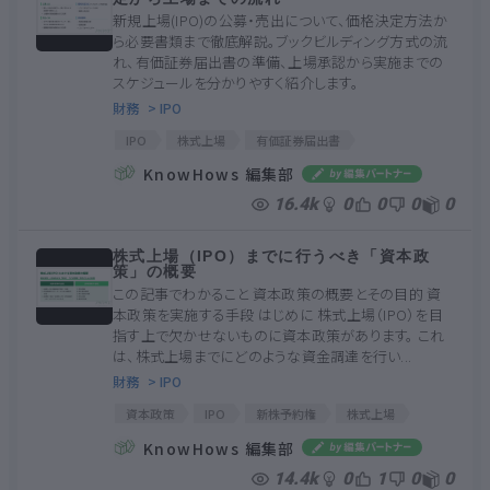
新規上場(IPO)の公募・売出について、価格決定方法か
ら必要書類まで徹底解説。ブックビルディング方式の流
れ、有価証券届出書の準備、上場承認から実施までの
スケジュールを分かりやすく紹介します。
財務
> IPO
IPO
株式上場
有価証券届出書
ブックビルディング方式
スケジュール
KnowHows 編集部
競争入札方式
公募
売出
創業者利潤
16.4k
0
0
0
0
株式上場（IPO）までに行うべき「資本政
策」の概要
この記事でわかること 資本政策の概要とその目的 資
本政策を実施する手段 はじめに 株式上場（IPO）を目
指す上で欠かせないものに資本政策があります。 これ
は、株式上場までにどのような資金調達を行い...
財務
> IPO
資本政策
IPO
新株予約権
株式上場
エクイティ・ファイナンス
ストック・オプション
KnowHows 編集部
安定株主
ベンチャー・キャピタル
ベンチャー企業
14.4k
0
1
0
0
株主構成比率