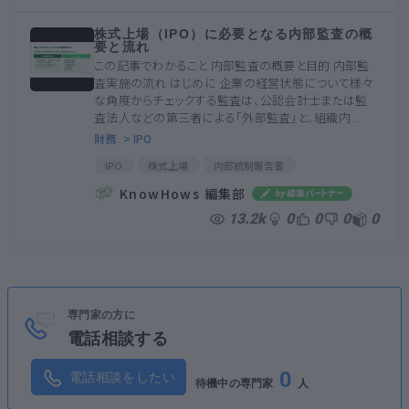
株式上場（IPO）に必要となる内部監査の概
要と流れ
この記事でわかること 内部監査の概要と目的 内部監
査実施の流れ はじめに 企業の経営状態について様々
な角度からチェックする監査は、公認会計士または監
査法人などの第三者による「外部監査」と、組織内...
財務
> IPO
IPO
株式上場
内部統制報告書
内部監査基準
日本内部監査協会
KnowHows 編集部
品質管理プログラム
内部監査
13.2k
0
0
0
0
専門家の方に
電話相談する
0
電話相談をしたい
待機中の専門家
人