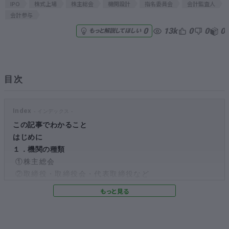
IPO
株式上場
株主総会
機関設計
指名委員会
会計監査人
会計参与
無料でアンケート
13k
0
0
0
0
もっと解説してほしい
匿名360°評価
ちょこっと相談とは？
目次
Index
新規会員登録
この記事でわかること
はじめに
ログイン
１．機関の種類
①株主総会
②取締役・取締役会・代表取締役など
③監査役・監査役会
④指名委員会など
⑤会計監査人
⑥会計参与