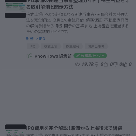
IPO準備の関連当事者整理ガイド｜株主利益を守
る取引解消と開示方法
株式上場(IPO)で必須となる関連当事者・関係会社の整理方
法を完全解説。役員との金銭貸借・債務保証・不動産賃貸借
の解消手順から、取引開示の基準まで。上場審査を通過する
ための実践的ガイドです。
財務
> IPO
IPO
株式上場
株主総会
関連当事者
上場審査
ガイドライン
整理
関係会社
KnowHows 編集部
19.7k
0
0
0
0
IPO費用を完全解説！準備から上場後まで網羅
株式上場(IPO)費用を準備期間・申請時・上場後の3段階で徹