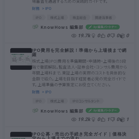
場審査を通過するための実践的ガイドです。
財務
> IPO
IPO
株式上場
株主総会
関連当事者
上場審査
ガイドライン
整理
関係会社
KnowHows 編集部
19.7k
0
0
0
0
IPO費用を完全解説！準備から上場後まで網
羅
株式上場(IPO)費用を準備期間・申請時・上場後の3段
階で徹底解説。監査法人・証券会社・コンサル費用から
年間上場料まで、東証上場の実際のコストを具体的な
金額で紹介。上場を目指す経営者必見の完全ガイドで
す。上場準備の予算策定にお役立てください。
財務
> IPO
IPO
株式上場
IPOコンサルタント
上場審査料
新規上場料
監査法人
証券会社
KnowHows 編集部
19.2k
0
1
0
1
IPO公募・売出の手続き完全ガイド｜価格決
定から上場までの流れ