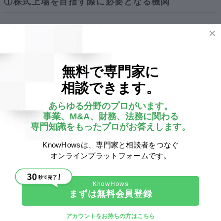
①株式上場を目指す際に必要となる機関
株式を上場するためには、その準備段階として
公開会社
に
する必要があります。公開会社とは、株式の譲渡に制限を
設けていない会社のことで、会社法2条5号によって定めら
無料で専門家に
れています。
相談できます。
そして、公開会社になるためには、下記の通り、機関や役
あらゆる分野のプロがいます。
職の設置を行わなければなりません。
事業、M&A、財務、法務に関わる
専門知識をもったプロがお答えします。
取締役会の設置
KnowHowsは、専門家と相談者をつなぐ
最低３人以上の取締役及び社外独立取締役１名の選任
オンラインプラットフォームです。
監査役会の設置（監査等委員会、または指名委員会を設置し
ている会社は除く）
まずは無料会員登録
会計監査人の設置
アカウントをお持ちの方はこちら