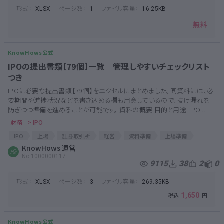
形式：
ページ数：
ファイル容量：
XLSX
1
16.25KB
無料
IPOの提出書類【79個】一覧│管理しやすいチェックリスト
つき
IPOに必要な提出書類【79個】をエクセルにまとめました。同資料には、必
要期間や進捗状況などを書き込める欄も用意しているので、抜け漏れを
防ぎつつ準備を進めることが可能です。 資料の概要 目的と用途 IPO...
財務
> IPO
IPO
上場
証券取引所
経営
資料準備
上場準備
IPOチェックリスト
KnowHows 運営
No.1000000117
9115
38
2
0
形式：
ページ数：
ファイル容量：
XLSX
3
269.35KB
1,650