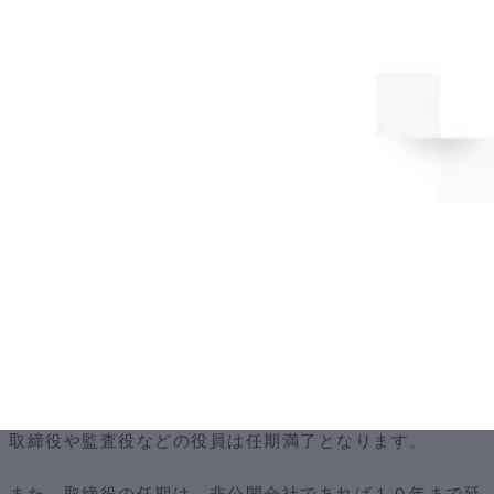
取締役会の設置は、上場申請日から換算して１年以上前ま
でと定められているため、非公開会社の段階で取締役会の
設置は欠かせません。
東京証券取引所のマザーズ市場の上場審査では、上場申請
日の１年以上前から取締役会の設置、一部・二部は直前事
業年度の末日から３年以上まえの設置が求められます。
上記の理由から、株式上場を目指すのであれば、下記機関
を早めに設置しておくことが重要となるでしょう。
株主総会+取締役会+監査役+会計監査人
②非公開会社から公開会社となった場合の変化
非公開会社から公開会社になった際、その時点で在任中の
取締役や監査役などの役員は任期満了となります。
また、取締役の任期は、非公開会社であれば１０年まで延