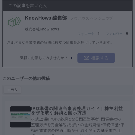
この記事を書いた人
KnowHows 編集部
株式会社KnowHows
1
9
さまざまな事業課題の解決に役立つ情報をお届けしていきます。
相談する
気軽にお話してみませんか？
このユーザーの他の投稿
コラム
IPO準備の関連当事者整理ガイド｜株主利益
を守る取引解消と開示方法
株式上場(IPO)で必須となる関連当事者・関係会社の
整理方法を完全解説。役員との金銭貸借・債務保証・不
動産賃貸借の解消手順から、取引開示の基準まで。上