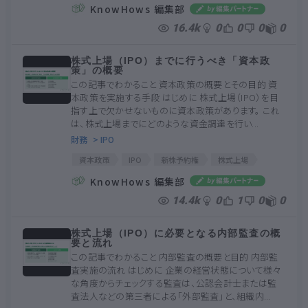
ブックビルディング方式
スケジュール
KnowHows 編集部
競争入札方式
公募
売出
創業者利潤
16.4k
0
0
0
0
株式上場（IPO）までに行うべき「資本政
策」の概要
この記事でわかること 資本政策の概要とその目的 資
本政策を実施する手段 はじめに 株式上場（IPO）を目
指す上で欠かせないものに資本政策があります。 これ
は、株式上場までにどのような資金調達を行い...
財務
> IPO
資本政策
IPO
新株予約権
株式上場
エクイティ・ファイナンス
ストック・オプション
KnowHows 編集部
安定株主
ベンチャー・キャピタル
ベンチャー企業
14.4k
0
1
0
0
株主構成比率
株式上場（IPO）に必要となる内部監査の概
要と流れ
この記事でわかること 内部監査の概要と目的 内部監
査実施の流れ はじめに 企業の経営状態について様々
な角度からチェックする監査は、公認会計士または監
査法人などの第三者による「外部監査」と、組織内...