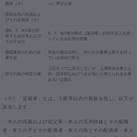
親者（※）
らに準ずる者
⑧親会社の役員およ
びその近親者（※）
⑨6、7、8の者が所
6、7、8の者が株式（議決権）の50％以上を持
有する会社等および
っている会社等が対象
その子会社
⑩従業員のための企
掛金の拠出以外に、何らかの重要な取引を行っ
業年金
ている場合に限る
上記すべてに該当しないが、上場申請企業と人
⑪その他の特定の者
的・資本的な結びつきが強いと考えられる企業
あるいは個人
（※）「近親者」とは、２親等以内の親族を指し、以下が
該当します。
・本人の両親および祖父母・本人の兄弟姉妹とその配偶
者・本人の子とその配偶者・本人の孫とその配偶者・本人