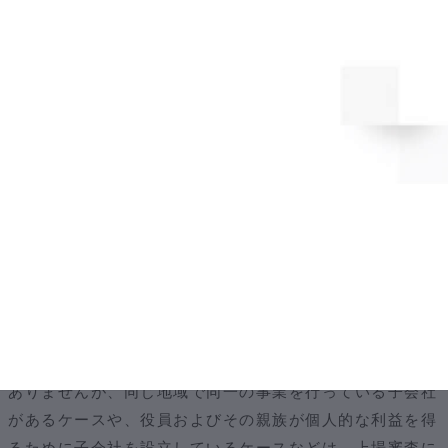
す。
特段の事情がない限り、基本的には上場準備の段階で全て
の取引を解消するようにしましょう。
②不要な関係会社等の整理
前項と同様、上場を申請する企業の関係会社についても、
合併などにより整理する必要があります。
まずは、上場申請を行う企業が子会社を持っているケース
です。
子会社がまったく別の事業を行っているような場合は問題
ありませんが、同じ地域で同一の事業を行っている子会社
があるケースや、役員およびその親族が個人的な利益を得
るために子会社を設立しているケースなどは、上場審査に