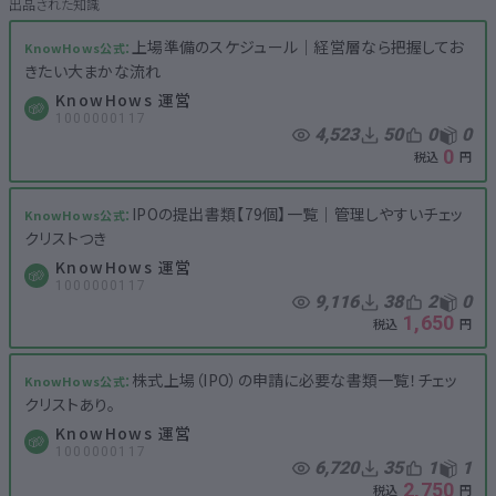
上場準備のスケジュール│経営層なら把握してお
きたい大まかな流れ
KnowHows 運営
1000000117
4,523
50
0
0
0
IPOの提出書類【79個】一覧│管理しやすいチェッ
クリストつき
KnowHows 運営
1000000117
9,116
38
2
0
1,650
株式上場（IPO）の申請に必要な書類一覧！チェッ
クリストあり。
KnowHows 運営
1000000117
6,720
35
1
1
2,750