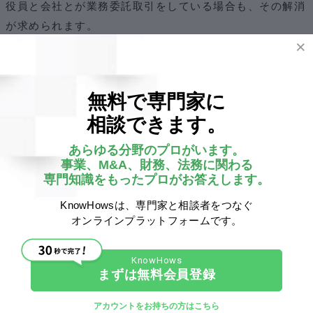
役員と会社とが業務委託取引をしている場合も、その解消
が求められます。
特に問題となりがちなのは、監査役を顧問税理士などが兼
任するケース。
無料で専門家に
監査役とは、会社の経営に不正がないかをチェックし、株
相談できます。
主に報告する役職です。その監査役が会社と何らかの利害
あらゆる分野のプロがいます。
関係にあった場合、公正な監査ができなくなるおそれがあ
事業、M&A、財務、法務に関わる
ります。
専門知識をもったプロがお答えします。
そのため、上場の際にはこうした取引も解消しなければな
KnowHowsは、専門家と相談者をつなぐ
オンラインプラットフォームです。
りません。
またその他の場合であっても、関連当事者等が何らかの業
まずは無料会員登録
務委託契約を受けていることは、本来株主に配分すべき利
益を役員に付け替えていると見なされるリスクがありま
アカウントをお持ちの方はこちら