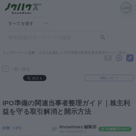
記事・コラムを読む
解決策を募集する
トップページ
記事・コラムを読む
IPO準備の関連当事者整理ガイド｜株主利益を守る取引解消と開示方法
知識を買う／売る
一覧へ戻る
URLコピー
契約書ひな型を探す
専門家に電話する
IPO準備の関連当事者整理ガイド｜株主利
益を守る取引解消と開示方法
無料で株価を算定
KnowHows 編集部
財務
> IPO
資本政策を無料でお試し
No.1000000012