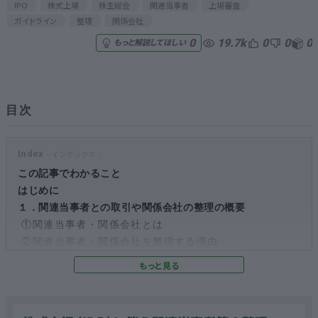
IPO
株式上場
株主総会
関連当事者
上場審査
ガイドライン
整理
関係会社
無料でアンケート
19.7k
0
0
0
0
もっと解説してほしい
匿名360°評価
ちょこっと相談とは？
目次
Index
新規会員登録
この記事でわかること
はじめに
ログイン
１．関連当事者との取引や関係会社の整理の概要
①関連当事者・関係会社とは
②関連当事者・関係会社を整理する理由
２．関連当事者や関係会社等の整理方法について
①関連当事者等との取引解消
②不要な関係会社等の整理
③役員どうしの親族関係の整理