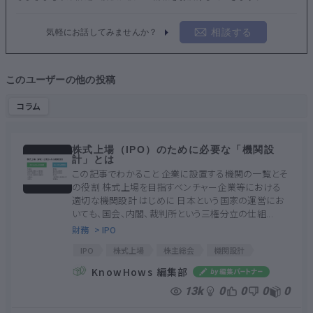
相談する
気軽にお話してみませんか？
このユーザーの他の投稿
コラム
株式上場（IPO）のために必要な「機関設
計」とは
この記事でわかること 企業に設置する機関の一覧とそ
の役割 株式上場を目指すベンチャー企業等における
適切な機関設計 はじめに 日本という国家の運営にお
いても、国会、内閣、裁判所という三権分立の仕組...
財務
> IPO
IPO
株式上場
株主総会
機関設計
指名委員会
会計監査人
会計参与
KnowHows 編集部
13k
0
0
0
0