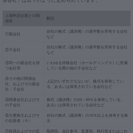
係会社」は以下のように定められています。
上場申請企業との関
解説
係性
自社の株式（議決権）の過半数を所有する会社
①親会社
など
自社が株式（議決権）の過半数を所有する会社
②子会社
など
③同一の親会社を持
いわゆる持株会社（ホールディングス）に所属
つ会社等
している際の他の子会社など
④その他の関係会
上記のいずれでもないが、株式を保有してい
社、およびその親会
る、あるいは保有されている会社など
社・子会社
⑤関連会社およびそ
株式（議決権）の20～49％を保有している、
の子会社
あるいは保有されている会社など
⑥主要株主およびそ
自社の株式（議決権）の10％以上を保有する株
の近親者（※）
主
⑦役員およびその近
取締役、会計参与、監査役、執行役またはこれ