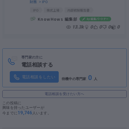
財務
> IPO
IPO
株式上場
内部統制報告書
内部監査基準
日本内部監査協会
KnowHows 編集部
品質管理プログラム
内部監査
13.3k
0
0
0
0
専門家の方に
電話相談する
0
電話相談をしたい
待機中の専門家
人
電話相談を受けたい方へ
この投稿に
興味を持ったユーザーが
19,746
今までに
人います。