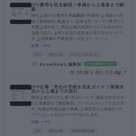
IPO費用を完全解説！準備から上場後まで網
羅
株式上場(IPO)費用を準備期間・申請時・上場後の3段
階で徹底解説。監査法人・証券会社・コンサル費用から
年間上場料まで、東証上場の実際のコストを具体的な
金額で紹介。上場を目指す経営者必見の完全ガイドで
す。上場準備の予算策定にお役立てください。
財務
> IPO
IPO
株式上場
IPOコンサルタント
上場審査料
新規上場料
監査法人
証券会社
KnowHows 編集部
19.2k
0
1
0
1
IPO公募・売出の手続き完全ガイド｜価格決
定から上場までの流れ
新規上場(IPO)の公募・売出について、価格決定方法か
ら必要書類まで徹底解説。ブックビルディング方式の流
れ、有価証券届出書の準備、上場承認から実施までの
スケジュールを分かりやすく紹介します。
財務
> IPO
IPO
株式上場
有価証券届出書