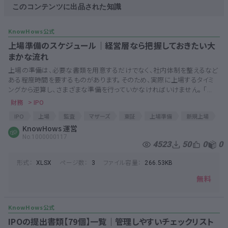
このコンテンツに出品された知識
上場準備のスケジュール│経営層なら把握しておきたい大
まかな流れ
上場の準備は、必要な書類を用意するだけでなく、社内体制を整えるなど
ある程度時間を要するものがあります。そのため、実際に上場するタイミ
ングから逆算し、さまざまな準備を行っていかなければいけません。 「...
財務
> IPO
IPO
上場
監査
マザーズ
東証
上場準備
新規上場
社外取締役
KnowHows 運営
No.1000000117
4523
50
0
0
形式：
ページ数：
ファイル容量：
XLSX
3
266.53KB
無料
IPOの提出書類【79個】一覧│管理しやすいチェックリスト