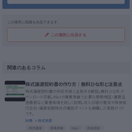
この場所に知識を出品できます。
この場所に出品する
関連のあるコラム
株式譲渡契約書の作り方｜無料ひな形と注意点
株式譲渡契約書の作成手順と注意点を解説。無料ひな形ダ
ウンロード可能。M&Aや事業承継で必要な表明保証・善管注
意義務など重要条項を詳しく説明。収入印紙の要否や株券発
行会社・譲渡制限株式の確認ポイントも網羅した実務ガイド
です。
財務
> 株式売買
株式譲渡
事業承継
M&A
資金調達