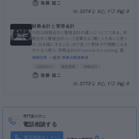
後藤 雄二
3374
0
1
0
0
財務会計と管理会計
今回は財務会計と管理会計の違いについてである。 財
務会計と管理会計という言葉をよく聞く人も多いと思う
が、日本語にするとはっきり言って意味が不明瞭になる
のかなと思う。 財務会計はFinancial Accounting, 管...
情報交換
> 経営・事業の関連事項
公認会計士
経営管理
財務会計
後藤 雄二
2773
0
1
0
0
専門家の方に
電話相談する
0
電話相談をしたい