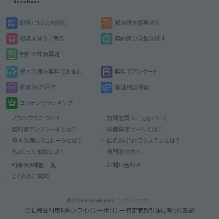
記事・コラムを読む
解決策を募集する
知識を買う／売る
契約書ひな型を探す
無料で株価算定
資本政策を無料でお試し
無料でアンケート
匿名360°評価
電話相談機能
コンテンツランキング
ノウハウズについて
知識を買う／売るとは？
契約書テンプレートとは？
株価算定ツールとは？
資本政策シミュレータとは？
匿名360°評価システムとは？
ちょこっと相談とは？
専門家の方へ
料金表&機能一覧
お問い合わせ
よくあるご質問
©2026 KnowHows（ノウハウズ）
会社概要
利用規約
プライバシーポリシー
特定商取引法に基づく表記