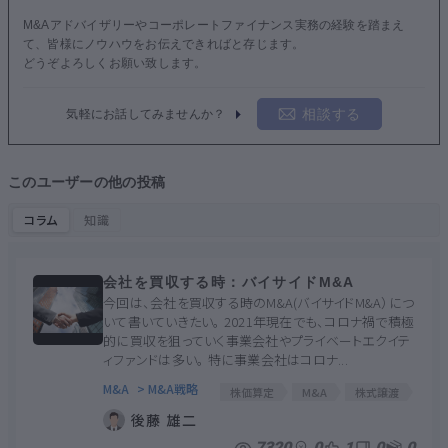
M&Aアドバイザリーやコーポレートファイナンス実務の経験を踏まえ
て、皆様にノウハウをお伝えできればと存じます。
どうぞよろしくお願い致します。
相談する
気軽にお話してみませんか？
このユーザーの他の投稿
コラム
知識
会社を買収する時：バイサイドM&A
今回は、会社を買収する時のM&A(バイサイドM&A）につ
いて書いていきたい。 2021年現在でも、コロナ禍で積極
的に買収を狙っていく事業会社やプライベートエクイテ
ィファンドは多い。 特に事業会社はコロナ...
M&A
> M&A戦略
株価算定
M&A
株式譲渡
後藤 雄二
7320
0
1
0
0