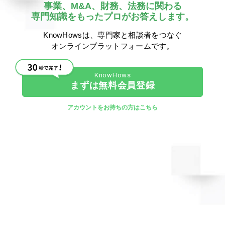
事業、M&A、財務、法務に関わる
テッジパートナーズやユニゾンキャピタルなどが挙げられる。
専門知識をもったプロがお答えします。
外資系ではカーライル、ベインキャピタル、KKR、CLSA
な
KnowHowsは、専門家と相談者をつなぐ
ど。
オンラインプラットフォームです。
このように外資系のファンドも含め日本に多く参入してい
るが、
事業承継や後継者探しにより事業売却が必要な中小規模
まずは無料会員登録
のM&Aや買収は、ミッドキャップからスモールキャップの投
資
になることが多い。
アカウントをお持ちの方はこちら
このような規模感を得意とするプライベートエクイティフ
ァンドは最適な買手候補先になることが多く、ファンド側
も事業承継ニーズのある投資先を探し、M&Aの仲介、証
券会社、投資銀行、地方銀行や会計事務所を中心にソーシ
ングすることが多い。プライベートエクイティファンドを
活用することで地域経済の発展や、事業承継探しの悩みも
解消でき、買手候補として検討してみることもいい選択肢