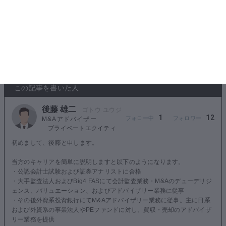
である。
ここに知識を出品
0
この記事の評価をお願いします
この記事を書いた人
後藤 雄二
1
12
M&Aアドバイザー
プライベートエクイティ
初めまして、後藤と申します。
当方のキャリアを簡単に説明しますと以下のようになります。
・公認会計士試験および証券アナリストに合格
・大手監査法人およびBig4 FASにて会計監査業務・M&Aのデューデリジ
ェンス、バリュエーション、およびアドバイザリー業務に従事
・その後外資系投資銀行にてM&Aアドバイザリー業務に従事。主に日系
および外資系の事業法人やPEファンドに対し、買収・売却のアドバイザ
リー業務を提供