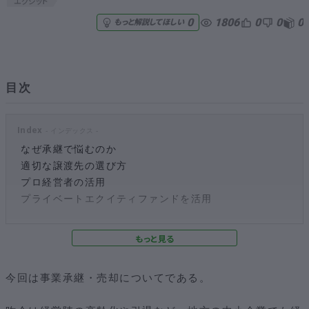
エグジット
1806
0
0
0
0
もっと解説してほしい
無料でアンケート
匿名360°評価
目次
ちょこっと相談とは？
Index
なぜ承継で悩むのか
新規会員登録
適切な譲渡先の選び方
プロ経営者の活用
ログイン
プライベートエクイティファンドを活用
今回は事業承継・売却についてである。