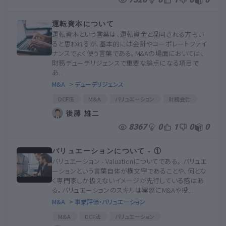
運転資本について
運転資本という言葉は、運転資金と混同される方もい
ると思われるが、基本的には会計やコーポレートファイ
ナンスでよく使う言葉である。M&Aの場面においては、
財務デューデリジェンスで重要な論点になる項目で
あ...
M&A
> デューデリジェンス
DCF法
M&A
バリュエーション
財務会計
財務DD
後藤 雄二
8367
0
1
0
0
バリュエーションについて - ①
バリュエーション - Valuationについてである。 バリュエ
ーションという言葉自体が横文字であることや、何とな
く専門家しか扱えないイメージが先行している感はあ
る。バリュエーションのスキルは実際にM&Aや投...
M&A
> 事業評価・バリュエーション
M&A
DCF法
バリュエーション