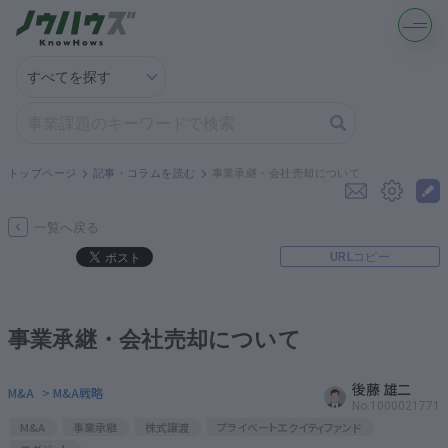
記事・コラムを読む
解決策を募集する
トップページ
記事・コラムを読む
事業承継・会社売却について
知識を買う／売る
一覧へ戻る
URLコピー
契約書ひな型を探す
専門家に電話する
事業承継・会社売却について
無料で株価を算定
後藤 雄二
M&A
> M&A戦略
No.1000021771
M&A
事業承継
株式譲渡
プライベートエクイティファンド
資本政策を無料でお試し