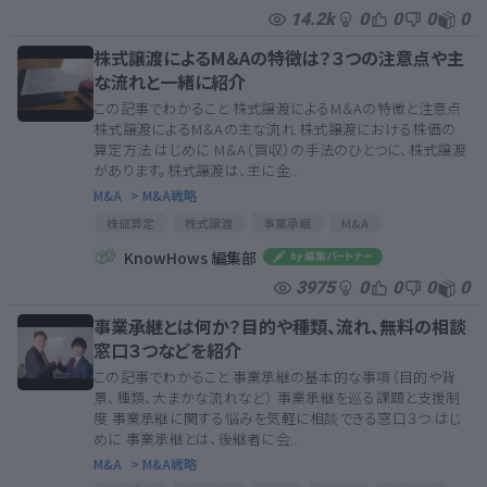
全国職業相談センター
都道府県中小企業支援センター
14.2k
0
0
0
0
経営安定特別相談室
みんなで事業相談
株式譲渡によるM＆Aの特徴は？３つの注意点や主
な流れと一緒に紹介
この記事でわかること 株式譲渡によるM＆Aの特徴と注意点
株式譲渡によるM＆Aの主な流れ 株式譲渡における株価の
算定方法 はじめに M＆A（買収）の手法のひとつに、株式譲渡
があります。株式譲渡は、主に金...
M&A
> M&A戦略
株価算定
株式譲渡
事業承継
M&A
簿外債務
非上場企業
未上場企業
偶発債務
KnowHows 編集部
M＆Aアドバイザー
株券発行会社
株価算定
3975
0
0
0
0
株式譲渡
事業承継
M&A
簿外債務
非上場企業
未上場企業
偶発債務
事業承継とは何か？目的や種類、流れ、無料の相談
M＆Aアドバイザー
株券発行会社
窓口３つなどを紹介
この記事でわかること 事業承継の基本的な事項（目的や背
景、種類、大まかな流れなど） 事業承継を巡る課題と支援制
度 事業承継に関する悩みを気軽に相談できる窓口３つ はじ
めに 事業承継とは、後継者に会...
M&A
> M&A戦略