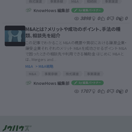
株式譲渡
事業承継
M&A
相続税
事業譲渡
贈与税
従業員持株会
事業承継税制
KnowHows 編集部
よろず支援拠点
株式譲渡
事業承継
M&A
3898
0
0
0
0
相続税
事業譲渡
贈与税
従業員持株会
事業承継税制
よろず支援拠点
M&Aとは？メリットや成功のポイント、手法の種
類、相談先を紹介
この記事でわかること M&Aの概要や買収における譲渡企業・
譲受企業それぞれのメリット M&Aを成功させるポイント M&A
で困ったときの相談先や利用できる補助金 はじめに M&Aと
は、Mergers and...
M&A
> M&A戦略
M&A
事業承継
株式譲渡
事業譲渡
デューデリジェンス
M＆Aアドバイザー
PMI
KnowHows 編集部
1707
0
0
0
0