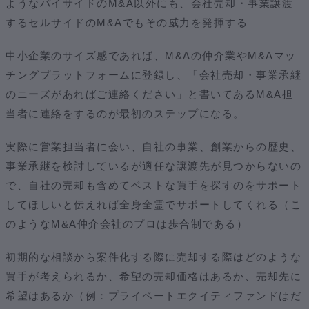
ようなバイサイドのM&A以外にも、会社売却・事業譲渡
するセルサイドのM&Aでもその威力を発揮する
中小企業のサイズ感であれば、M&Aの仲介業やM&Aマッ
チングプラットフォームに登録し、「会社売却・事業承継
のニーズがあればご連絡ください」と書いてあるM&A担
当者に連絡をするのが最初のステップになる。
実際に営業担当者に会い、自社の事業、創業からの歴史、
事業承継を検討しているが適任な譲渡先が見つからないの
で、自社の売却も含めてベストな買手を探すのをサポート
してほしいと伝えれば全身全霊でサポートしてくれる（こ
のようなM&A仲介会社のプロは歩合制である）
初期的な相談から案件化する際に売却する際はどのような
買手が考えられるか、希望の売却価格はあるか、売却先に
希望はあるか（例：プライベートエクイティファンドはだ