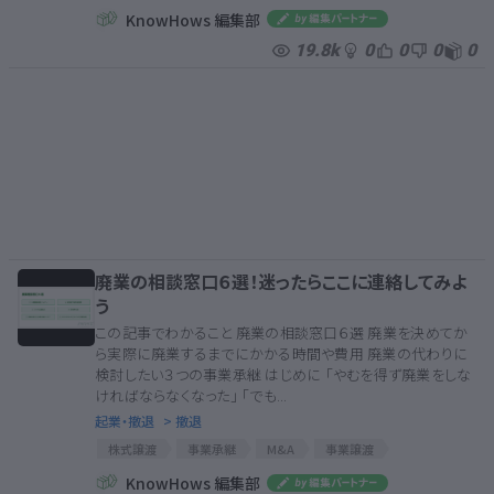
株式価値
事業譲渡
表明保証
譲渡制限株式
KnowHows 編集部
19.8k
0
0
0
0
廃業の相談窓口６選！迷ったらここに連絡してみよ
う
この記事でわかること 廃業の相談窓口６選 廃業を決めてか
ら実際に廃業するまでにかかる時間や費用 廃業の代わりに
検討したい３つの事業承継 はじめに 「やむを得ず廃業をしな
ければならなくなった」 「でも...
起業・撤退
> 撤退
株式譲渡
事業承継
M&A
事業譲渡
よろず支援拠点
登録免許税
廃業
KnowHows 編集部