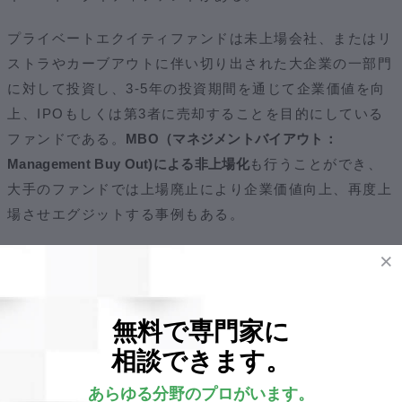
プライベートエクイティファンドは未上場会社、またはリ
ストラやカーブアウトに伴い切り出された大企業の一部門
に対して投資し、3-5年の投資期間を通じて企業価値を向
上、IPOもしくは第3者に売却することを目的にしている
ファンドである。
MBO（マネジメントバイアウト：
Management Buy Out)による非上場化
も行うことができ、
大手のファンドでは上場廃止により企業価値向上、再度上
場させエグジットする事例もある。
昔のイメージだとプライベートエクイティファンドに対し
てハゲタカのような印象を持つ人もいるが、最近では様子
は全く異なってきており、むしろ事業承継のニーズをくみ
無料で専門家に
取ったり、中小企業の成長を加速させることができる重要
相談できます。
なパートナーとして選ばれていることが多い。
あらゆる分野のプロがいます。
日本で
有名なプライベートエクイティファンドだと、アドバン