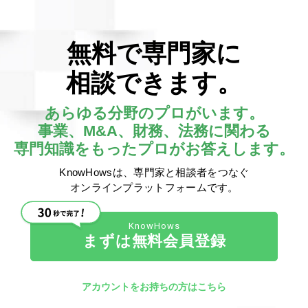
ーの立場で投資銀行で働くバン
無料で専門家に
で買収対象企業X社の企業価値
相談できます。
たはX社のバリュエーションを
書類（１次入札の段階では法的
あらゆる分野のプロがいます。
ュエーションの項目があり計算
事業、M&A、財務、法務に関わる
専門知識をもったプロがお答えします。
KnowHowsは、専門家と相談者をつなぐ
や
割引キャッシュフロー法
オンラインプラットフォームです。
れ、計算根拠として用いられた
まずは無料会員登録
CF法であれば将来キャッシュ
なる。他にも色々な論点がある
アカウントをお持ちの方はこちら
は割愛する。