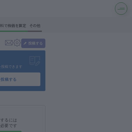
料で株価を算定
その他
投稿する
す
を投稿できます
を投稿する
は？
をするには
が必要です