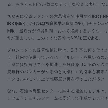
る。もちろんNPVが負になるような投資は実行しな
ちなみに投資ファンドの意思決定で使用する
IRRも
IRRを高くしたければ投資後早い時期に多くキャッシュ
回収
、超過分が投資期間において継続するような、
件
が望ましい。このような案件は
NPVも正である。
プロジェクトの採算性検討時は、割引率に何を使う
う。社内で使用しているハードルレートを用いるの
引率には投資リスクを加味した数値を用いるのが適
資銀行のバンカーがやるのと同様に）割引率と将来
エクセルのモデル上で感応度分析を行うことが多い
なお、石油や資源セクターに関する複雑なモデルは
ロフェッショナルファームに委託して作成すること