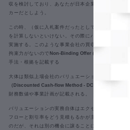
収を検討しており、あなたが日本企業のアドバイザ
カーだとしよう。
この時、（仮に入札案件だったとして）、１次入札
を計算しないといけない。その際にバンカーのあな
実施する。このような事業会社の買収案件では入札
拘束力がないので
Non-Binding Offer (NBO)
に、バリ
手法・根拠を記載する
大体は類似上場会社のバリュエーションマルチプル
（Discounted Cash-flow Method - DCF法）
が用いら
財務数値や事業計画が記載される。
バリュエーションの実務自体はエクセルで行われ、D
フローと割引率をどう見積もるかが主なポイントに
のだが、それは別の機会に譲ることにして、ここで