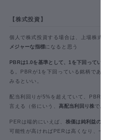
【株式投資】
個人で株式投資する場合は、上場株式のバリュエー
メジャーな指標
になると思う
PBRは1.0を基準として、1を下回っていれば割安
に評価
る。PBRが1を下回っている銘柄であれば配当利回
みるといい。
配当利回りが5%を超えていて、PBRが1を下回っ
言える（俗にいう、
高配当利回り株
である）
PERは端的にいえば、
株価は純利益の何倍で評価され
可能性が高ければPERは高くなり、一般に15倍を