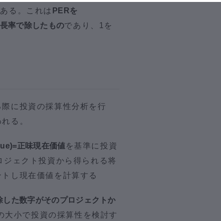
がある。これは
PERを
）の成長率で除したもの
であり、1を
る際に投資の採算性分析を行
われる。
Value)=正味現在価値
を基準に投資
ロジェクト投資から得られる将
ントし現在価値を計算する
除した数字がそのプロジェクトか
の大小で投資の採算性を検討す