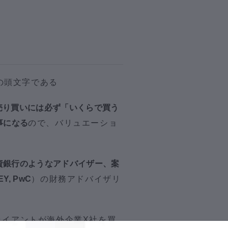
の頭文字である
売り買いには必ず「いくらで買う
事になる
ので、バリュエーショ
資銀行のようなアドバイザー、案
 EY, PwC
）の財務アドバイザリ
。
ライアントが海外企業X社を買