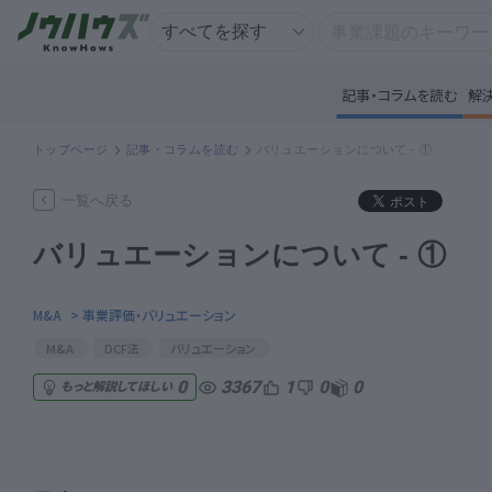
記事・コラムを読む
解
記
トップページ
記事・コラムを読む
バリュエーションについて - ①
知
一覧へ戻る
バリュエーションについて - ①
専
M&A
> 事業評価・バリュエーション
資
M&A
DCF法
バリュエーション
3367
1
0
0
0
もっと解説してほしい
匿