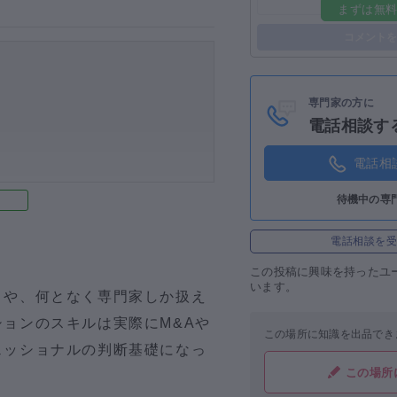
まずは無
ログイン
コメントを
専門家の方に
電話相談す
電話相
待機中の専
電話相談を
この投稿に
興味を持ったユ
います。
とや、何となく専門家しか扱え
ョンのスキルは実際にM&Aや
この場所に知識を出品でき
ェッショナルの判断基礎になっ
この場所