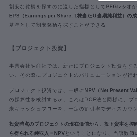
割安な銘柄を探すのに適した指標として
PEGレシオ
EPS（Earnings per Share: 1株当たり当期純利益
基準として割安銘柄を探すことができる
【プロジェクト投資】
事業会社や商社では、新たにプロジェクト投資をす
い、その際にプロジェクトのバリュエーションが行
プロジェクト投資では、一般に
NPV（Net Present 
の採算性を検討するが、これはDCF法と同様に、プ
来キャッシュフローを、一定の割引率でディスカウ
投資時点のプロジェクトの現在価値から、投下資本を控
ら得られる純収入＝NPV
ということになり、当該数値