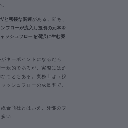
い。
NPVと密接な関連
がある。即ち、
インフローが流入し投資の元本を
キャッシュフローを潤沢に生む案
かがキーポイントになるだろ
が一般的であるが、実際には割
切なこともある。実務上は（投
キャッシュフローの成長率で、
、総合商社とはいえ、外部のプ
も多い