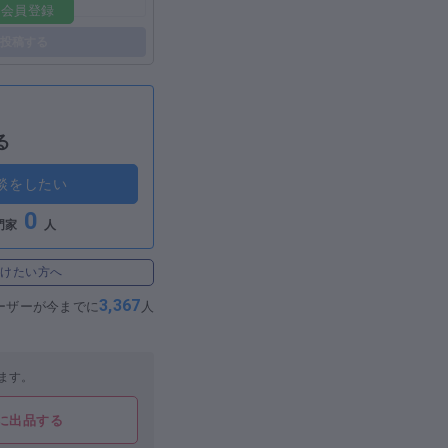
料会員登録
投稿する
る
談をしたい
0
門家
人
受けたい方へ
3,367
ーザーが
今までに
人
ます。
に出品する