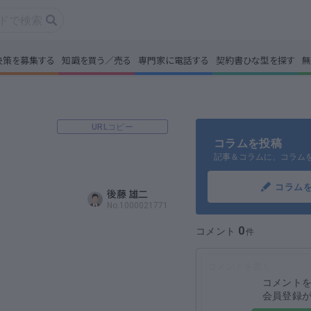
決策を募集する
知識を買う／売る
専門家に電話する
契約書ひな型を探す
無
事・コラムを読む
解決策を募集する
識を買う／売る
契約書ひな型を探
URLコピー
コラムを投稿
記事＆コラムに、コラム
門家に電話する
無料で株価を算定
コラム
後藤 雄二
本政策を無料でお試し
No.1000021771
無料でアンケート
0
コメント
名360°評価
ちょこっと相談と
コメント
会員登録
新規会員登録