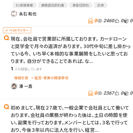
EC新規事業
業務委託契約書
準委任契約
法律
教育関連
弁護士への質問
永石 和也
0
2460
0
0
現在、会社員で営業部に所属しております。 カードローン
と奨学金で月々の返済があります。 30代中旬に差し掛かっ
ている今、 いち早く本格的な事業展開をしたいと思ってお
ります。 自分ができることであれば、な...
1
情報交換
> 経営・事業の関連事項
湊 一真
0
2367
0
0
初めまして。現在２７歳で、一般企業で会社員として働いて
おります。会社員の業務が終わった後は、土日の時間を使
い、副業を行っております。メンバーとしては、３名で行って
おり、今後３年以内に法人化を行い、経営...