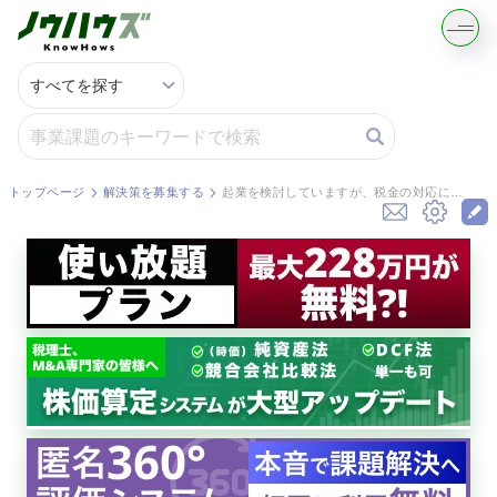
記事・コラムを読む
解決策を募集する
トップページ
解決策を募集する
起業を検討していますが、税金の対応について はじめは自分でやったほうが良いか、はじめから税理士に依頼したほうが良いか悩んでいます。 ご回答お願いします。
知識を買う／売る
契約書ひな型を探す
専門家に電話する
無料で株価を算定
資本政策を無料でお試し