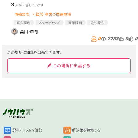
3
情報交換
> 経営・事業の関連事項
資金調達
スタートアップ
事業計画
会社設立
事業計画書
新規事業
株式会社設立
設立
高山 伸周
0
2233
0
0
この場所に知識を出品できます。
この場所に出品する
記事・コラムを読む
解決策を募集する