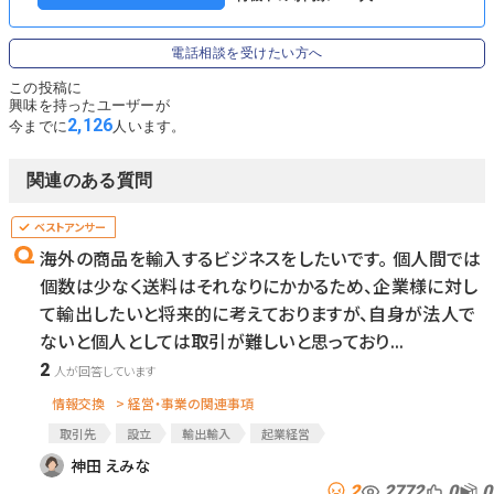
電話相談を受けたい方へ
この投稿に
興味を持ったユーザーが
2,126
今までに
人います。
関連のある質問
海外の商品を輸入するビジネスをしたいです。 個人間では
個数は少なく送料はそれなりにかかるため、企業様に対し
て輸出したいと将来的に考えておりますが、自身が法人で
ないと個人としては取引が難しいと思っており...
2
情報交換
> 経営・事業の関連事項
取引先
設立
輸出輸入
起業経営
神田 えみな
2
2772
0
0