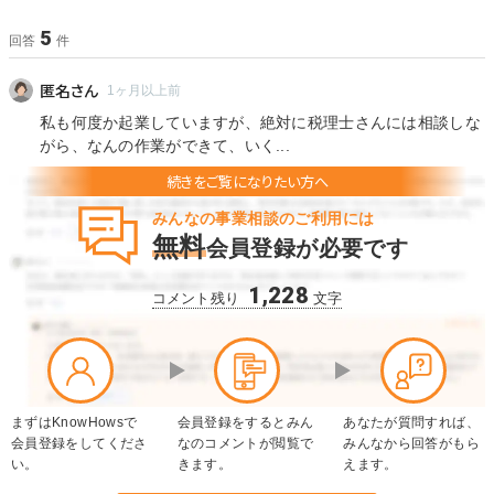
5
回答
件
匿名さん
1ヶ月以上前
私も何度か起業していますが、絶対に税理士さんには相談しな
がら、なんの作業ができて、いく...
みんなの事業相談のご利用には
無料
会員登録が必要です
1,228
コメント残り
文字
まずはKnowHowsで
会員登録をするとみん
あなたが質問すれば、
会員登録をしてくださ
なのコメントが閲覧で
みんなから回答がもら
い。
きます。
えます。