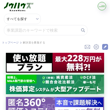
記事・コラムを読む
解決策を募集する
トップページ
解決策を募集する
知識を買う／売る
契約書ひな型を探す
専門家に電話する
無料で株価を算定
資本政策を無料でお試し