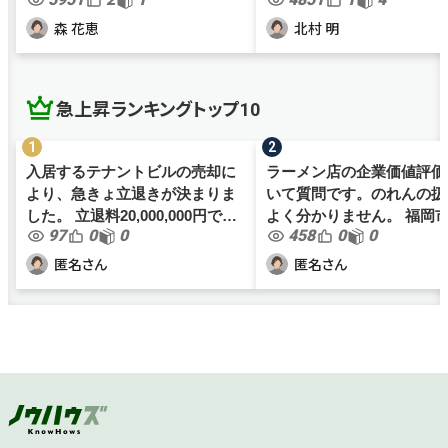
勤労意欲が全くなく、業務効率
が、働き方改革関連法案も
が非常に悪い社員がおります。
色々と社内規程を見直すこ
森 花恵
北村 明
何かと体調不良を理由に職務放
なりました。 これまで数時間以
棄を繰り返すものの、勤務時間
上残業しない場合は、職員間.
の...
急上昇ランキングトップ10
入居するテナントビルの売却に
ラーメン店の企業価値評価
より、急きょ立退きが決まりま
いて質問です。のれんの扱
した。 立退料20,000,000円で間
よく分かりません。 福岡市内で
97
0
0
458
0
0
も無く契約となりますが、当社
ラーメン店を1店舗経営し
の規模においては大金の為、正
す（個人事業主）。年商は4,
匿名さん
匿名さん
しく処理をし損をしないように
万ほど、従業員は家族2名
したいです。 最近は事業を分...
1名、アルバイト4名です。..