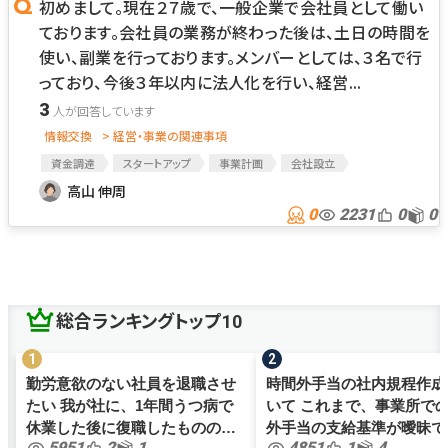
初めまして。現在２７歳で、一般企業で会社員として働い
ております。会社員の業務が終わった後は、土日の時間を
使い、副業を行っております。メンバーとしては、３名で行
っており、今後３年以内に法人化を行い、経営...
3
情報交換
> 経営・事業の関連事項
資金調達
スタートアップ
事業計画
会社設立
事業計画書
新規事業
株式会社設立
設立
高山 伸周
0
2231
0
0
総合ランキングトップ10
勤労意欲のない社員を退職させ
時間外手当の社内規程作成
たい 我が社に、1年間うつ病で
いて これまで、事業所で
休業した後に復職したものの、
外手当の支給基準が曖昧で
5951
2
1
4851
1
4