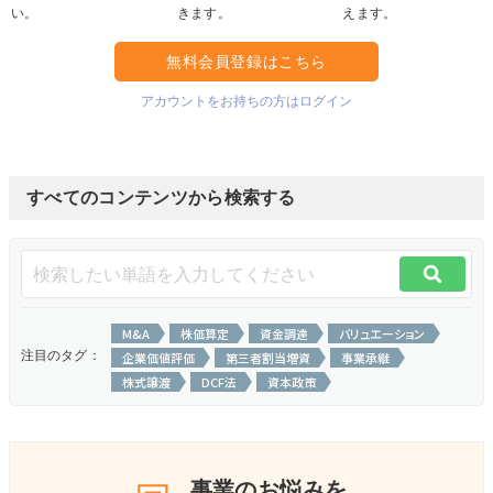
い。
きます。
えます。
無料会員登録はこちら
アカウントをお持ちの方はログイン
すべてのコンテンツから検索する
M&A
株価算定
資金調達
バリュエーション
注目のタグ：
企業価値評価
第三者割当増資
事業承継
株式譲渡
DCF法
資本政策
事業のお悩みを