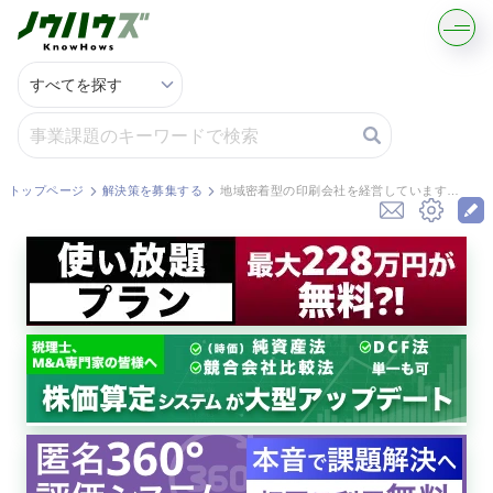
記事・コラムを読む
解決策を募集する
トップページ
解決策を募集する
地域密着型の印刷会社を経営しています。法人顧客との長期契約が主な収益源ですが、会社を売却する場合の企業価値はどのように算定されるのでしょうか？
知識を買う／売る
契約書ひな型を探す
専門家に電話する
無料で株価を算定
資本政策を無料でお試し