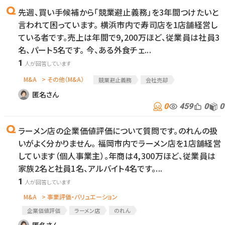
先週、買い手候補から「競業避止義務」を3年間つけたいと
言われて困っています。 横浜市内で寿司店を1店舗経営し
ている者です。売上は年間で9,200万ほど、従業員は社員3
名、パート5名です。 今、ある外食チェ...
1
M&A
> その他（M&A）
競業避止義務
会社売却
匿名さん
0
459
0
0
ラーメン店の企業価値評価について質問です。のれんの扱
いがよく分かりません。 福岡市内でラーメン店を1店舗経営
しています（個人事業主）。年商は4,300万ほど、従業員は
家族2名と社員1名、アルバイト4名です。...
1
M&A
> 事業評価・バリュエーション
企業価値評価
ラーメン店
のれん