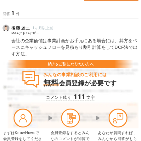
1
回答
件
後藤 雄二
1ヶ月以上前
M&Aアドバイザー
会社の企業価値は事業計画がお手元にある場合には、其方をベ
ースにキャッシュフローを見積もり割引計算をしてDCF法で出
す方法...
みんなの事業相談のご利用には
無料
会員登録が必要です
111
コメント残り
文字
まずはKnowHowsで
会員登録をするとみん
あなたが質問すれば、
会員登録をしてくださ
なのコメントが閲覧で
みんなから回答がもら