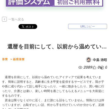
無料でアンケート
一覧へ戻る
匿名360°評価
URLコピー
ちょこっと相談とは？
還暦を目前にして、以前から温めていたアイディアで起業を考えています。簡単に説明すると、高齢者に生き甲斐を提供するサービスです。我が子や孫に成り代わって話し相手になったり、一緒に散歩をしたり、買い物に行ったり、介護とは違い、楽しい時間を過ごしてもらえるメニューを大前提にするものです。 資金は限りなくゼロに近く、まだ誰にも話をしていません。情熱だけは持っていますが、お恥ずかしい話、何から手を付けていいのか分からず、足踏みしている状態です。 第一歩を踏み出すにあたり、どこに相談し、何から始めればいいのでしょうか。アドバイスをいただけますと幸いです。
新規会員登録
事業
> 新規事業
中島 浩昭
ログイン
2089
0
0
還暦を目前にして、以前から温めていたアイディアで起業を考えていま
す。簡単に説明すると、高齢者に生き甲斐を提供するサービスです。我が子
や孫に成り代わって話し相手になったり、一緒に散歩をしたり、買い物に行
ったり、介護とは違い、楽しい時間を過ごしてもらえるメニューを大前提に
するものです。
資金は限りなくゼロに近く、まだ誰にも話をしていません。情熱だけは持
っていますが、お恥ずかしい話、何から手を付けていいのか分からず、足踏