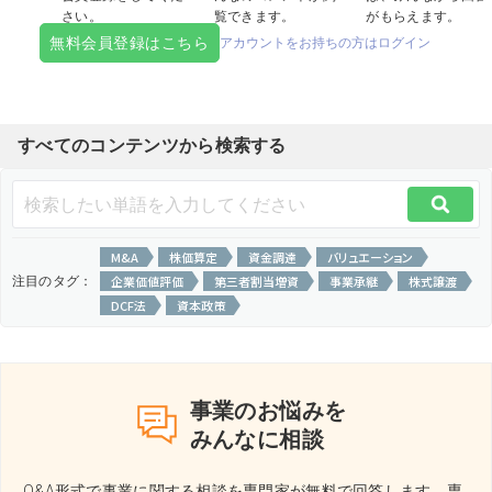
さい。
覧できます。
がもらえます。
無料会員登録はこちら
アカウントをお持ちの方はログイン
すべてのコンテンツから検索する
M&A
株価算定
資金調達
バリュエーション
企業価値評価
第三者割当増資
事業承継
株式譲渡
注目のタグ：
DCF法
資本政策
事業のお悩みを
みんなに相談
Q&A形式で事業に関する相談を専門家が無料で回答します。
専