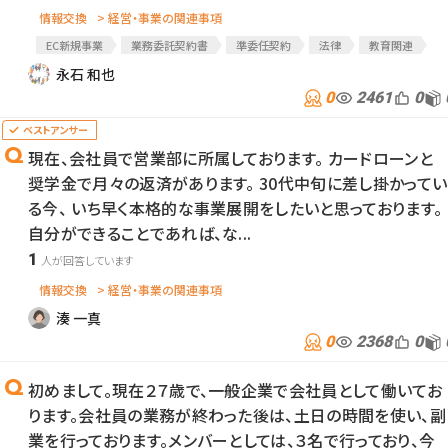
情報交換
> 経営・事業の関連事項
EC新規事業
業務委託契約書
準委任契約
法律
教育関連
弁護士への質問
永石 和也
0
2461
0
現在、会社員で営業部に所属しております。 カードローンと
奨学金で月々の返済があります。 30代中旬に差し掛かってい
る今、 いち早く本格的な事業展開をしたいと思っております。
自分ができることであれば、な...
1
情報交換
> 経営・事業の関連事項
湊 一真
0
2368
0
初めまして。現在２７歳で、一般企業で会社員として働いてお
ります。会社員の業務が終わった後は、土日の時間を使い、副
業を行っております。メンバーとしては、３名で行っており、今