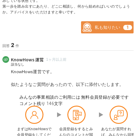
みしている状態です。
第一歩を踏み出すにあたり、どこに相談し、何から始めればいいのでしょう
か。アドバイスをいただけますと幸いです。
私も知りたい
2
回答
件
KnowHows 運営
1ヶ月以上前
該当なし
KnowHows運営です。
似たようなご質問があったので、以下に添付いたします。
みんなの事業相談のご利用には
無料
会員登録が必要です
コメント残り
146
文字
まずはKnowHowsで
会員登録をするとみ
あなたが質問すれ
会員登録をしてくだ
んなのコメントが閲
ば、みんなから回答