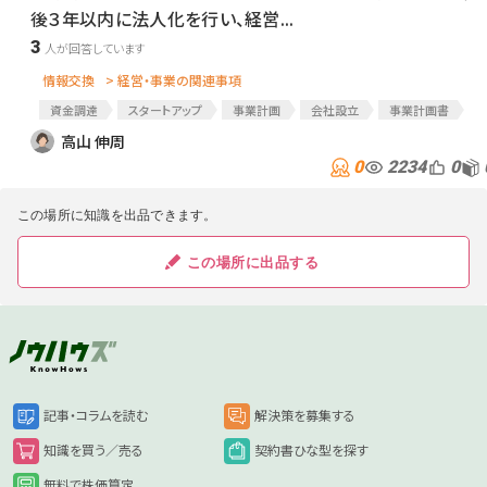
後３年以内に法人化を行い、経営...
3
情報交換
> 経営・事業の関連事項
資金調達
スタートアップ
事業計画
会社設立
事業計画書
新規事業
株式会社設立
設立
高山 伸周
0
2234
0
この場所に知識を出品できます。
この場所に出品する
記事・コラムを読む
解決策を募集する
知識を買う／売る
契約書ひな型を探す
無料で株価算定