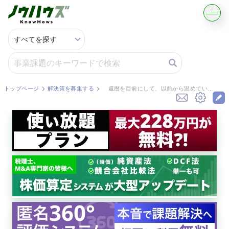
記事・コラムを読む
解決策を募集する
トップページ
解決策を募集する
還暦を目前にして、以前から温めていたアイディアで起業を考えています。簡単に説明すると、高齢者に生き甲斐を提供するサービスです。我が子や孫に成り代わって話し相手になったり、一緒に散歩をしたり、買い物に...
知識を買う／売る
契約書ひな型を探す
専門家に電話する
無料で株価を算定
資本政策を無料でお試し