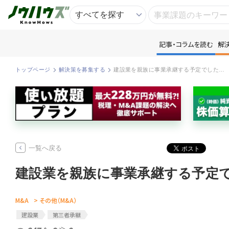
記事・コラムを読む
解
記
トップページ
解決策を募集する
建設業を親族に事業承継する予定でしたが、後継者が急に辞退してしまいました。 従業員20名ほどの会社ですが、建設業許可や技術者の資格が複雑で、M&Aでの第三者承継は可能なのでしょうか？ 建設業界特有の注意点...
知
専
一覧へ戻る
資
匿
M&A
> その他（M&A）
建設業
第三者承継