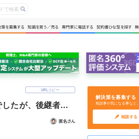
決策を募集する
知識を買う／売る
専門家に電話する
契約書ひな型を探す
無
事・コラムを読む
解決策を募集する
識を買う／売る
契約書ひな型を探
門家に電話する
無料で株価を算定
URLコピー
本政策を無料でお試し
無料でアンケート
解決策を募集する
建設業を親族に事業承継する予定でしたが、後継者が急に辞退してしまいました。 従業員20名ほどの会社ですが、建設業許可や技術者の資格が複雑で、M&Aでの第三者承継は可能なのでしょうか？ 建設業界特有の注意点があれば教えてください。
相談事や気になる事など
名360°評価
ちょこっと相談と
相談する
匿名さん
新規会員登録