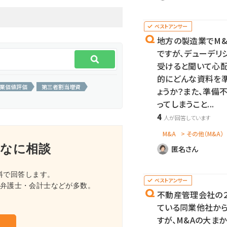
地方の製造業でM&
ですが、デューデリ
受けると聞いて心配
的にどんな資料を
業価値評価
第三者割当増資
ょうか？また、準備
ってしまうこと...
4
M&A
> その他（M&A）
なに相談
匿名さん
料で回答します。
・弁護士・会計士などが多数。
不動産管理会社の２
ている同業他社か
すが、M&Aの大ま