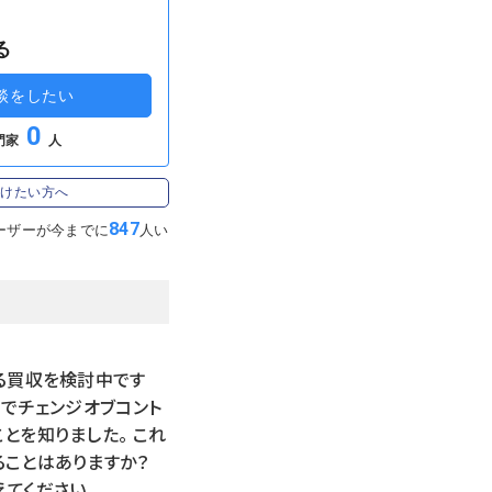
る
談をしたい
0
門家
人
受けたい方へ
847
ーザーが
今までに
人い
る買収を検討中です
約でチェンジオブコント
とを知りました。 これ
ことはありますか？
てください。