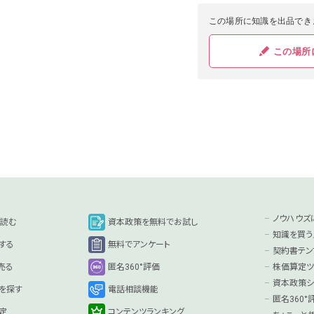
この場所に知識を出品でき
この場所
ノウハウズ
を読む
資本政策を無料でお試し
知識を買う
する
無料でアンケート
契約書テン
売る
匿名360°評価
株価算定ツ
資本政策シ
を探す
電話相談機能
匿名360
定
コンテンツランキング