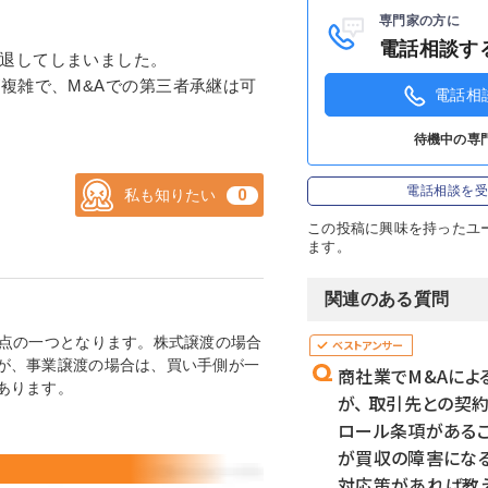
専門家の方に
ログイン
電話相談す
退してしまいました。
複雑で、M&Aでの第三者承継は可
電話相
待機中の専
電話相談を
私も知りたい
この投稿に
興味を持ったユ
ます。
関連のある質問
論点の一つとなります。株式譲渡の場合
が、事業譲渡の場合は、買い手側が一
商社業でM&Aによ
あります。
が、 取引先との契
ロール条項があるこ
が買収の障害になる
対応策があれば教え