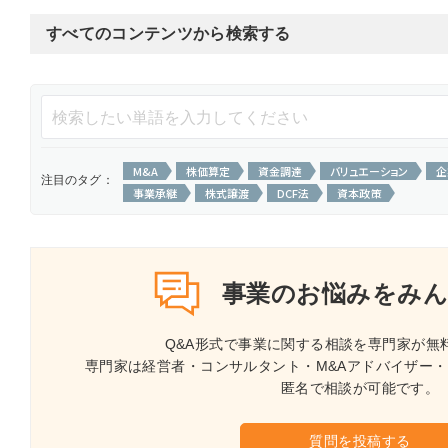
すべてのコンテンツから検索する
M&A
株価算定
資金調達
バリュエーション
企
注目のタグ：
事業承継
株式譲渡
DCF法
資本政策
事業のお悩みを
みん
Q&A形式で事業に関する相談を専門家が無
専門家は経営者・コンサルタント・M&Aアドバイザー
匿名で相談が可能です。
質問を投稿する