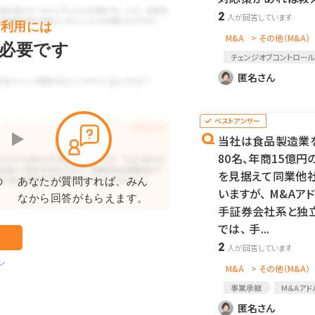
2
ご利用には
M&A
> その他（M&A）
必要です
チェンジオブコントロー
匿名さん
当社は食品製造業
80名、年商15億円
を見据えて同業他
の
あなたが質問すれば、みん
いますが、 M&Aア
。
なから回答がもらえます。
手証券会社系と独立
では、 手...
2
ン
M&A
> その他（M&A）
事業承継
M＆Aアド
匿名さん