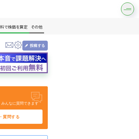
料で株価を算定
その他
投稿する
す
、みんなに質問できます
は？
・質問する