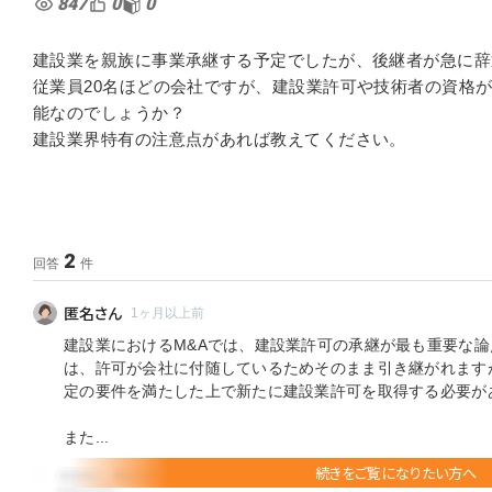
847
0
0
建設業を親族に事業承継する予定でしたが、後継者が急に辞
従業員20名ほどの会社ですが、建設業許可や技術者の資格が
能なのでしょうか？
建設業界特有の注意点があれば教えてください。
2
回答
件
匿名さん
1ヶ月以上前
建設業におけるM&Aでは、建設業許可の承継が最も重要な
は、許可が会社に付随しているためそのまま引き継がれます
定の要件を満たした上で新たに建設業許可を取得する必要が
また...