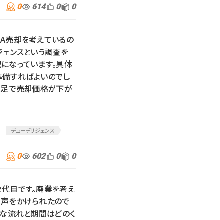
0
614
0
0
A売却を考えているの
ジェンスという調査を
になっています。具体
準備すればよいのでし
不足で売却価格が下が
デューデリジェンス
0
602
0
0
代目です。廃業を考え
ら声をかけられたので
かな流れと期間はどのく