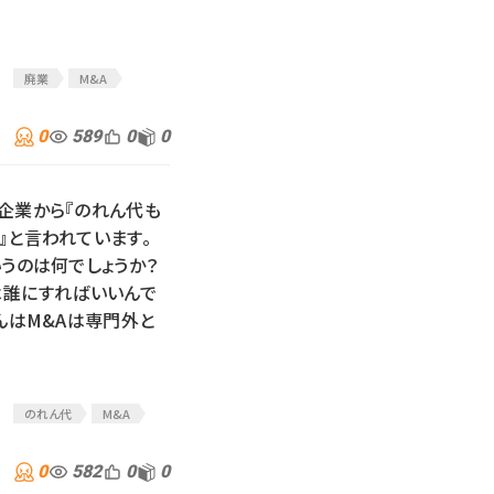
廃業
M&A
0
589
0
0
企業から『のれん代も
』と言われています。
いうのは何でしょうか？
は誰にすればいいんで
さんはM&Aは専門外と
のれん代
M&A
0
582
0
0