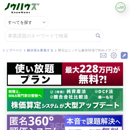
記事・コラムを読む
解決策を募集する
トップページ
解決策を募集する
弊社はニッチな趣味領域でWebメディアを運営しており、売上規模は1.5億円、従業員数は10名（業務委託のライター・編集者含む）となっています。創業社長である私が事業を売却した後も、買収先企業から一定期間（2年...
知識を買う／売る
契約書ひな型を探す
専門家に電話する
無料で株価を算定
資本政策を無料でお試し