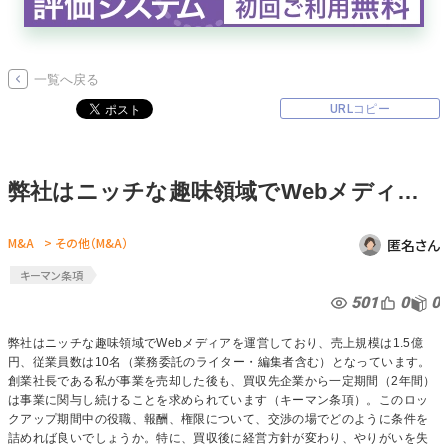
無料でアンケート
一覧へ戻る
匿名360°評価
URLコピー
ちょこっと相談とは？
弊社はニッチな趣味領域でWebメディアを運営しており、売上規模は1.5億円、従業員数は10名（業務委託のライター・編集者含む）となっています。創業社長である私が事業を売却した後も、買収先企業から一定期間（2年間）は事業に関与し続けることを求められています（キーマン条項）。このロックアップ期間中の役職、報酬、権限について、交渉の場でどのように条件を詰めれば良いでしょうか。特に、買収後に経営方針が変わり、やりがいを失ってしまった場合の「辞められないリスク」をヘッジするために、契約に盛り込んでおくべき事項はありますでしょうか？
新規会員登録
M&A
> その他（M&A）
匿名さん
ログイン
キーマン条項
501
0
0
弊社はニッチな趣味領域でWebメディアを運営しており、売上規模は1.5億
円、従業員数は10名（業務委託のライター・編集者含む）となっています。
創業社長である私が事業を売却した後も、買収先企業から一定期間（2年間）
は事業に関与し続けることを求められています（キーマン条項）。このロッ
クアップ期間中の役職、報酬、権限について、交渉の場でどのように条件を
詰めれば良いでしょうか。特に、買収後に経営方針が変わり、やりがいを失