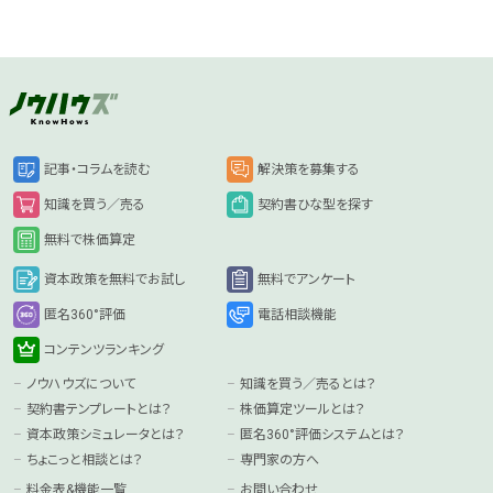
記事・コラムを読む
解決策を募集する
知識を買う／売る
契約書ひな型を探す
無料で株価算定
資本政策を無料でお試し
無料でアンケート
匿名360°評価
電話相談機能
コンテンツランキング
ノウハウズについて
知識を買う／売るとは？
契約書テンプレートとは？
株価算定ツールとは？
資本政策シミュレータとは？
匿名360°評価システムとは？
ちょこっと相談とは？
専門家の方へ
料金表&機能一覧
お問い合わせ