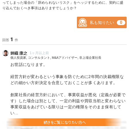
ってしまった場合の「辞められないリスク」をヘッジするために、契約に盛
り込んでおくべき事項はありますでしょうか？
私も知りたい
1
回答
件
錦織 康之
1ヶ月以上前
個人投資家, コンサルタント, M&Aアドバイザー, 非上場企業社長
お世話になります。
経営方針が変わるという事象を防ぐために2年間の決裁権限な
どの細かい方針決定を合意しておくことが多くあります。
創業社長の経営方針において、事業収益が悪化（定義が必要で
す）した場合は別として、一定の利益や買収当初と変わらない
事業収益をあげている限りは一定の権限をそのまま保有して
い...