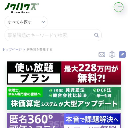
記事・コラムを読む
解決策を募集する
トップページ
解決策を募集する
知識を買う／売る
契約書ひな型を探す
専門家に電話する
無料で株価を算定
資本政策を無料でお試し