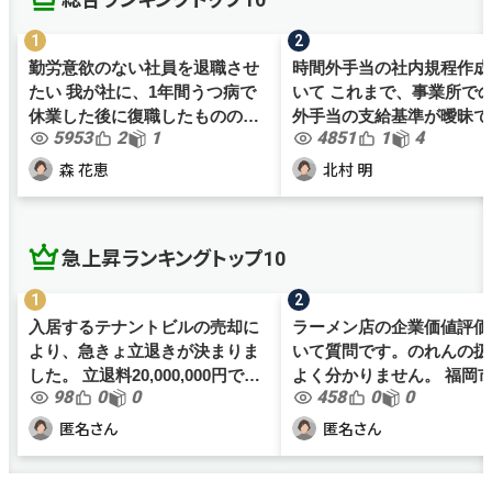
勤労意欲のない社員を退職させ
時間外手当の社内規程作成
たい 我が社に、1年間うつ病で
いて これまで、事業所で
休業した後に復職したものの、
外手当の支給基準が曖昧で
5953
2
1
4851
1
4
勤労意欲が全くなく、業務効率
が、働き方改革関連法案も
が非常に悪い社員がおります。
色々と社内規程を見直すこ
森 花恵
北村 明
何かと体調不良を理由に職務放
なりました。 これまで数時間以
棄を繰り返すものの、勤務時間
上残業しない場合は、職員間.
の...
急上昇ランキングトップ10
入居するテナントビルの売却に
ラーメン店の企業価値評価
より、急きょ立退きが決まりま
いて質問です。のれんの扱
した。 立退料20,000,000円で間
よく分かりません。 福岡市内で
98
0
0
458
0
0
も無く契約となりますが、当社
ラーメン店を1店舗経営し
の規模においては大金の為、正
す（個人事業主）。年商は4,
匿名さん
匿名さん
しく処理をし損をしないように
万ほど、従業員は家族2名
したいです。 最近は事業を分...
1名、アルバイト4名です。..