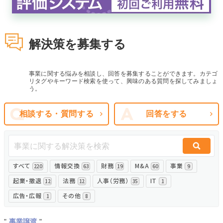
無料でアンケート
解決策を募集する
匿名360°評価
ちょこっと相談とは？
事業に関する悩みを相談し、回答を募集することができます。カテゴ
リタグやキーワード検索を使って、興味のある質問を探してみましょ
う。
新規会員登録
相談する・質問する
回答をする
ログイン
すべて
情報交換
財務
M&A
事業
220
63
19
60
9
起業・撤退
法務
人事（労務）
IT
12
12
35
1
広告・広報
その他
1
8
"
事業譲渡
"