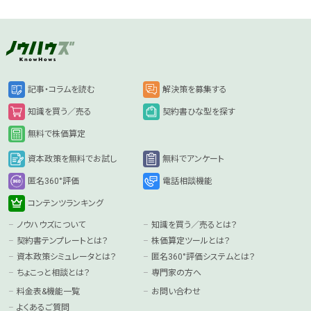
記事・コラムを読む
解決策を募集する
知識を買う／売る
契約書ひな型を探す
無料で株価算定
資本政策を無料でお試し
無料でアンケート
匿名360°評価
電話相談機能
コンテンツランキング
ノウハウズについて
知識を買う／売るとは？
契約書テンプレートとは？
株価算定ツールとは？
資本政策シミュレータとは？
匿名360°評価システムとは？
ちょこっと相談とは？
専門家の方へ
料金表&機能一覧
お問い合わせ
よくあるご質問