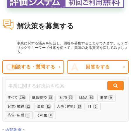
無料でアンケート
解決策を募集する
匿名360°評価
ちょこっと相談とは？
事業に関する悩みを相談し、回答を募集することができます。カテゴ
リタグやキーワード検索を使って、興味のある質問を探してみましょ
う。
新規会員登録
相談する・質問する
回答をする
ログイン
すべて
情報交換
財務
M&A
事業
220
63
19
60
9
起業・撤退
法務
人事（労務）
IT
12
12
35
1
広告・広報
その他
1
8
"
内部監査
"