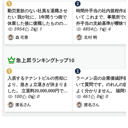
勤労意欲のない社員を退職させ
時間外手当の社内規程作成
たい 我が社に、1年間うつ病で
いて これまで、事業所で
休業した後に復職したものの、
外手当の支給基準が曖昧で
5954
2
1
4854
1
4
勤労意欲が全くなく、業務効率
が、働き方改革関連法案も
が非常に悪い社員がおります。
色々と社内規程を見直すこ
森 花恵
北村 明
何かと体調不良を理由に職務放
なりました。 これまで数時間以
棄を繰り返すものの、勤務時間
上残業しない場合は、職員間.
の...
急上昇ランキングトップ10
入居するテナントビルの売却に
ラーメン店の企業価値評価
より、急きょ立退きが決まりま
いて質問です。のれんの扱
した。 立退料20,000,000円で間
よく分かりません。 福岡市内で
100
0
0
461
0
0
も無く契約となりますが、当社
ラーメン店を1店舗経営し
の規模においては大金の為、正
す（個人事業主）。年商は4,
匿名さん
匿名さん
しく処理をし損をしないように
万ほど、従業員は家族2名
したいです。 最近は事業を分...
1名、アルバイト4名です。..