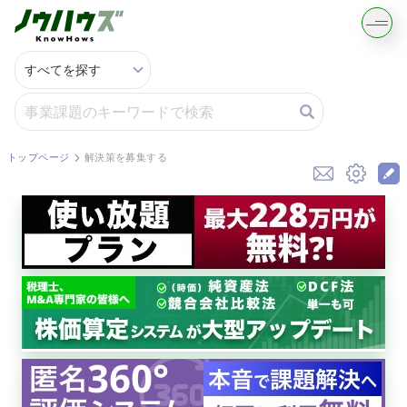
記事・コラムを読む
解決策を募集する
トップページ
解決策を募集する
知識を買う／売る
契約書ひな型を探す
専門家に電話する
無料で株価を算定
資本政策を無料でお試し