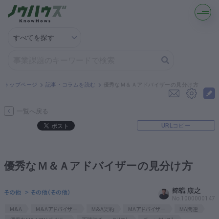
記事・コラムを読む
解決策を募集する
トップページ
記事・コラムを読む
優秀なＭ＆Ａアドバイザーの見分け方
知識を買う／売る
一覧へ戻る
URLコピー
契約書ひな型を探す
専門家に電話する
優秀なＭ＆Ａアドバイザーの見分け方
無料で株価を算定
錦織 康之
その他
> その他（その他）
No.1000000147
M&A
M＆Aアドバイザー
M&A契約
MAアドバイザー
MA関連
資本政策を無料でお試し