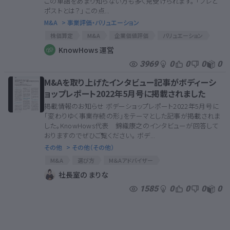
この単語をあまり知らない方も多く見受けられます。 「プレと
ポストとは？」 この点...
M&A
> 事業評価・バリュエーション
株価算定
M&A
企業価値評価
バリュエーション
株価算定書
株価評価
株価計算
M&A手法
KnowHows 運営
M&A関連
MA関連
MA
バリュー
M&A解説
3969
0
0
0
0
MA解説
M&Aを取り上げたインタビュー記事がボディーシ
ョップレポート2022年5月号に掲載されました
掲載情報のお知らせ ボデーショップレポート2022年5月号に
「変わりゆく事業存続の形」をテーマとした記事が掲載されま
した。KnowHows代表 錦織康之のインタビューが回答して
おりますのでぜひご覧ください。 ボデ...
その他
> その他（その他）
M&A
選び方
M＆Aアドバイザー
優秀なM&Aアドバイザー
社長室の まりな
1585
0
0
0
0