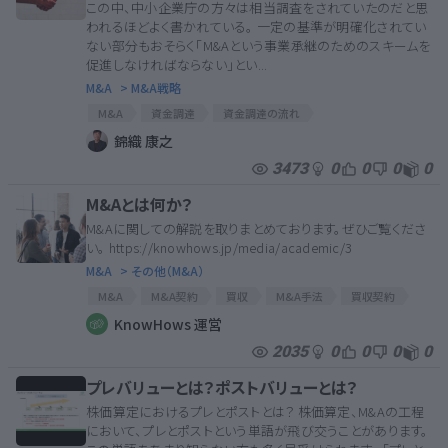
この中、中小企業庁の方々は相当調査をされていたのだと思
われるほどよく書かれている。 一定の基準が明確化されてい
ない部分もおそらく「M&Aという事業承継のためのスキームを
促進しなければならない」とい...
M&A
> M&A戦略
M&A
資金調達
資金調達の流れ
M＆Aマッチングサイト
資金調達時に気を付けたいこと
錦織 康之
資金調達のリスク
MAアドバイザー
MA関連契約
3473
0
0
0
0
MA契約
M&A契約書
MA
M&A契約
M&Aとは何か？
MA関連
M&Aに関しての解説を取りまとめております。ぜひご覧くださ
い。 https://knowhows.jp/media/academic/3
M&A
> その他（M&A）
M&A
M&A契約
買収
M&A手法
買収契約
M&A関連
買収価格
買収交渉
FA
M&Aとは
KnowHows 運営
M＆Aアドバイザー
2035
0
0
0
0
プレバリューとは？ポストバリューとは？
株価算定におけるプレとポストとは？ 株価算定、M&Aの工程
において、プレとポストという単語が飛び交うことがあります。