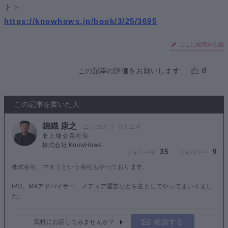
ト＞
https://knowhows.jp/book/3/25/3695
ここに知識を出品
0
この記事の評価をお願いします
この記事を書いた人
錦織 康之
非上場企業社長
株式会社 KnowHows
35
9
株式会社 マオリという会社もやっております。
IPO、MAアドバイザー、メディア運営などを主としてやってまいりまし
た。
相談する
気軽にお話してみませんか？