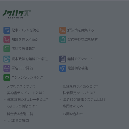
記事・コラムを読む
解決策を募集する
知識を買う／売る
契約書ひな型を探す
無料で株価算定
資本政策を無料でお試し
無料でアンケート
匿名360°評価
電話相談機能
コンテンツランキング
ノウハウズについて
知識を買う／売るとは？
契約書テンプレートとは？
株価算定ツールとは？
資本政策シミュレータとは？
匿名360°評価システムとは？
ちょこっと相談とは？
専門家の方へ
料金表&機能一覧
お問い合わせ
よくあるご質問