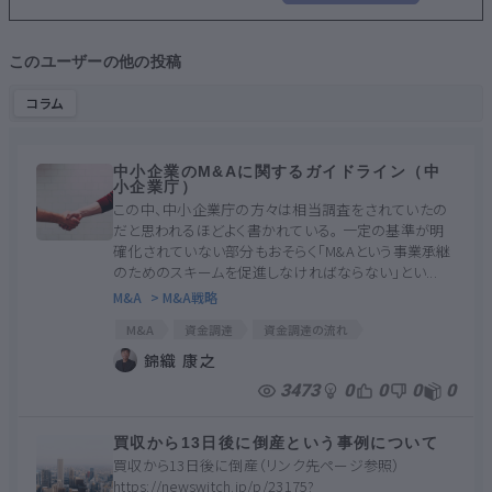
このユーザーの他の投稿
コラム
中小企業のM&Aに関するガイドライン（中
小企業庁）
この中、中小企業庁の方々は相当調査をされていたの
だと思われるほどよく書かれている。 一定の基準が明
確化されていない部分もおそらく「M&Aという事業承継
のためのスキームを促進しなければならない」とい...
M&A
> M&A戦略
M&A
資金調達
資金調達の流れ
M＆Aマッチングサイト
資金調達時に気を付けたいこと
錦織 康之
資金調達のリスク
MAアドバイザー
MA関連契約
3473
0
0
0
0
MA契約
M&A契約書
MA
M&A契約
MA関連
買収から13日後に倒産という事例について
買収から13日後に倒産（リンク先ページ参照）
https://newswitch.jp/p/23175?