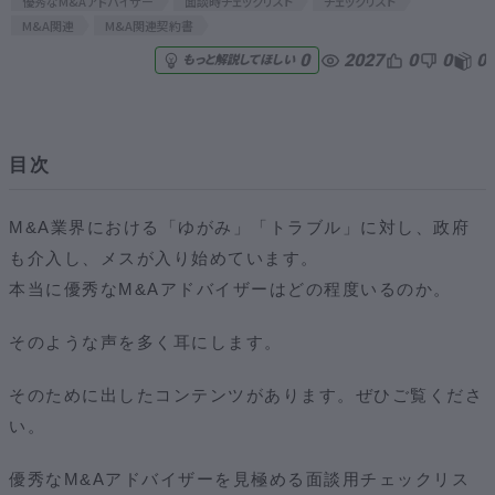
優秀なM&Aアドバイザー
面談時チェックリスト
チェックリスト
M&A関連
M&A関連契約書
無料でアンケート
2027
0
0
0
0
もっと解説してほしい
匿名360°評価
ちょこっと相談とは？
目次
M&A業界における「ゆがみ」「トラブル」に対し、政府
新規会員登録
も介入し、メスが入り始めています。
本当に優秀なM&Aアドバイザーはどの程度いるのか。
ログイン
そのような声を多く耳にします。
そのために出したコンテンツがあります。ぜひご覧くださ
い。
優秀なM&Aアドバイザーを見極める面談用チェックリス