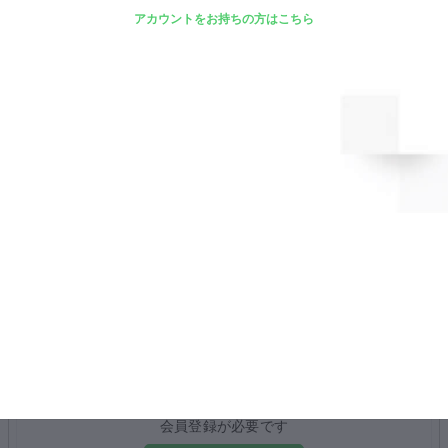
アカウントをお持ちの方はこちら
専門家の方に
電話相談する
0
電話相談をしたい
待機中の専門家
人
電話相談を受けたい方へ
この投稿に
興味を持ったユーザーが
2,027
今までに
人います。
0
コメント
コメントをするには
会員登録が必要です