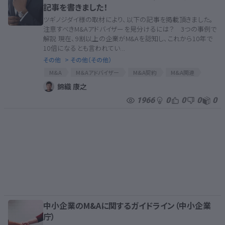
記事を書きました！
ツギノジダイ様の取材により、以下の記事を掲載頂きました。
注意すべきM&Aアドバイザーを見分けるには？ 3つの事例で
解説 現在、9割以上の企業がM&Aを認知し、これから10年で
10倍になるとも言われてい...
その他
> その他（その他）
M&A
M＆Aアドバイザー
M&A契約
M&A関連
MAアドバイザー
MA
MA関連
MA関連契約
錦織 康之
1966
0
0
0
0
中小企業のM&Aに関するガイドライン（中小企業
庁）