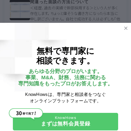
間違った面談の方法について
＜経歴、過去の実績で幹部採用する＞という人が多く
存在します。 ちょっと偉そうな書き方になったら本当に
申し訳ございません。 自社で成功する人は必ずしも「他
社で実績を残した人」ではありません 「能動的行動...
その他
> その他（その他）
採用戦略
新型コロナウイルス
採用
採用計画
中途採用
新卒採用
SWOT分析
錦織 康之
無料で専門家に
コロナウイルス
組織再編
コロナ
3677
0
0
0
0
相談できます。
アフターコロナ
コロナショック
外国人採用
SWOT
採用面接
面談
コロナ対策
KnowHowsがオープンしました。
あらゆる分野のプロがいます。
面接方法
自己分析
KnowHowsがオープンしました。 皆様 お世話になりま
事業、M&A、財務、法務に関わる
す。錦織です。 この度、KnowHowsがスタートいたしまし
専門知識をもったプロがお答えします。
た。 様々なメンバーの方にご利用頂き、本当の意味での
生きたノウハウの集合体を企業のために作りたい...
KnowHowsは、専門家と相談者をつなぐ
その他
> その他（その他）
オンラインプラットフォームです。
KnowHows
ノウハウズ
錦織 康之
まずは無料会員登録
2616
0
3
0
1