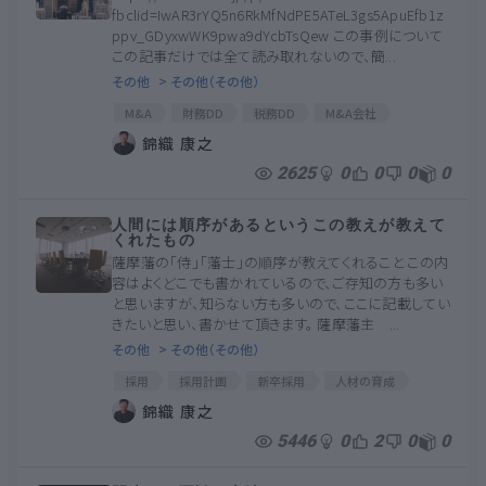
fbclid=IwAR3rYQ5n6RkMfNdPE5ATeL3gs5ApuEfb1z
ppv_GDyxwWK9pwa9dYcbTsQew この事例について
この記事だけでは全て読み取れないので、簡...
その他
> その他（その他）
M&A
財務DD
税務DD
M&A会社
M&A契約
事業DD
買収契約
買収交渉
錦織 康之
事業買収
買収金額
M&A手法
2625
0
0
0
0
デューディリジェンス
人間には順序があるというこの教えが教えて
くれたもの
薩摩藩の「侍」「藩士」の順序が教えてくれること この内
容はよくどこでも書かれているので、ご存知の方も多い
と思いますが、知らない方も多いので、ここに記載してい
きたいと思い、書かせて頂きます。 薩摩藩主 ...
その他
> その他（その他）
採用
採用計画
新卒採用
人材の育成
役員会
育成
役員
研修
人事研修
錦織 康之
5446
0
2
0
0