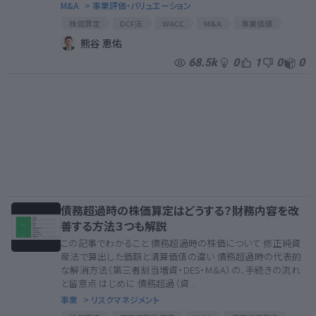
M&A
> 事業評価・バリュエーション
株価算定
DCF法
WACC
M&A
事業価値
企業価値
株主資本コスト
企業価値評価
熊谷 恵佑
バリュエーション
CAPM
ベータ
68.5k
0
1
0
0
債務超過時の株価算定はどうする？財務内容を改
善する方法３つも解説
この記事でわかること 債務超過時の株価について 修正純資
産法で算出した価額と清算価値の違い 債務超過時の代表的
な解消方法（第三者割当増資・DES・M＆A）の、手続きの流れ
と留意点 はじめに 債務超過（資...
事業
> リスクマネジメント