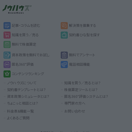
PSR
PCFR
PEGレシオ
記事・コラムを読む
解決策を募集する
知識を買う／売る
契約書ひな型を探す
無料で株価算定
資本政策を無料でお試し
無料でアンケート
匿名360°評価
電話相談機能
コンテンツランキング
ノウハウズについて
知識を買う／売るとは？
契約書テンプレートとは？
株価算定ツールとは？
資本政策シミュレータとは？
匿名360°評価システムとは？
ちょこっと相談とは？
専門家の方へ
料金表&機能一覧
お問い合わせ
よくあるご質問