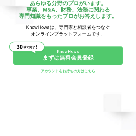
あらゆる分野のプロがいます。
事業、M&A、財務、法務に関わる
専門知識をもったプロがお答えします。
②日経平均株価との違い
KnowHowsは、専門家と相談者をつなぐ
オンラインプラットフォームです。
日経平均株価とTOPIXではそれぞれ値動きが異なります。
構成銘柄に関しても、日経平均株価では東証一部上場企業
から225社を対象としているのに対して、TOPIXでは全銘
まずは無料会員登録
柄が対象です。
アカウントをお持ちの方はこちら
日経平均株価は代表的な225銘柄の平均株価を算出するの
で、主力銘柄全体の動きを把握を簡単に行える指標です。
しかし、1単元当たりの株価の水準が高い銘柄の影響を受
けやすいため、その点は留意する必要があります。
TOPIXは、時価総額を使用して指数を算出するため、電気
機器、情報・通信、銀行などの時価総額の大きい業種の影
響を受ける傾向があります。