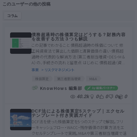
このユーザーの他の投稿
コラム
債務超過時の株価算定はどうする？財務内容
を改善する方法３つも解説
この記事でわかること 債務超過時の株価について 修
正純資産法で算出した価額と清算価値の違い 債務超
過時の代表的な解消方法（第三者割当増資・DES・M＆
A）の、手続きの流れと留意点 はじめに 債務超過（資...
事業
> リスクマネジメント
株価算定
第三者割当増資
M&A
修正純資産法
贈与税
債務超過
DES
KnowHows 編集部
再調達原価
正味売却価額
清算価値
40.2k
0
0
0
0
DCF法による株価算定5ステップ｜エクセル
テンプレート付き実践ガイド
DCF法を使った株価算定を5つのステップで解説。フリ
ーキャッシュフロー・WACC・残存価値の計算方法をエ
クセルテンプレートで実践。M&Aや第三者割当増資で活