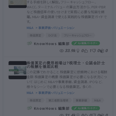
する手順を詳しく解説。フリーキャッシュフロー、
WACC、ターミナルバリューの算出方法から、PER・PBR
など株価倍率の使い分けまで実務に必要な知識を網
羅。M&A・資金調達で使える実践的な株価算定ガイドで
す。
M&A
> 事業評価・バリュエーション
株価算定
DCF法
フリーキャッシュフロー
WACC
EV
事業価値
企業価値
KnowHows 編集部
株式価値
株価倍率法
修正純資産法
33.9k
0
1
0
0
債権者価値
ターミナルバリュー
PER
PBR
PSR
PCFR
PEGレシオ
株価算定
株価算定の費用相場は?税理士・公認会計士
DCF法
フリーキャッシュフロー
WACC
EV
の報酬を徹底比較
事業価値
企業価値
株式価値
株価倍率法
この記事でわかること 株価算定に依頼時における報酬
修正純資産法
債権者価値
ターミナルバリュー
金額 株価算定の概要 株価算定が必要になる状況につ
PER
PBR
PSR
PCFR
PEGレシオ
いて はじめに M&Aや事業承継、資金調達、IPOなど、
様々なシーンで必要となる株価算定。 多くの...
M&A
> 事業評価・バリュエーション
株価算定
第三者割当増資
事業承継
M&A
資金調達
株価算定書
税理士
選び方
KnowHows 編集部
31.4k
0
0
0
0