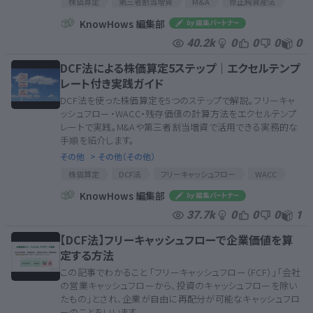
株価算定
第三者割当増資
M&A
修正純資産法
贈与税
債務超過
DES
再調達原価
KnowHows 編集部
正味売却価額
清算価値
40.2k
0
0
0
0
DCF法による株価算定5ステップ｜エクセルテンプ
レート付き実践ガイド
DCF法を使った株価算定を5つのステップで解説。フリーキャ
ッシュフロー・WACC・残存価値の計算方法をエクセルテンプ
レートで実践。M&Aや第三者割当増資で活用できる実務的な
手順を紹介します。
その他
> その他（その他）
株価算定
DCF法
フリーキャッシュフロー
WACC
事業価値
株式価値
エクセル
KnowHows 編集部
37.7k
0
0
0
1
【DCF法】フリーキャッシュフローで企業価値を算
定する方法
この記事でわかること 「フリーキャッシュフロー（FCF）」「会社
の営業キャッシュフローから、投資のキャッシュフローを除い
たもの」とされ、企業が自由に再配分が可能なキャッシュフロ
ーのことをいいます。...