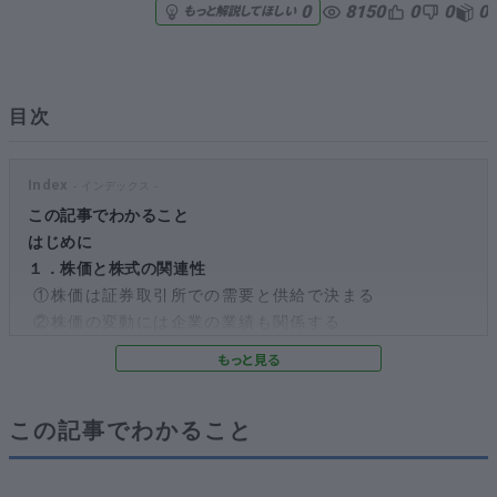
8150
0
0
0
0
もっと解説してほしい
無料でアンケート
匿名360°評価
目次
ちょこっと相談とは？
Index
この記事でわかること
はじめに
新規会員登録
１．株価と株式の関連性
①株価は証券取引所での需要と供給で決まる
ログイン
②株価の変動には企業の業績も関係する
２．日経平均株価とは
①日経平均の225社は入れ替えが行われている
②日経平均株価の問題点
この記事でわかること
３．東証株価指数（TOPIX）について
①TOPIXの特徴
②日経平均株価との違い