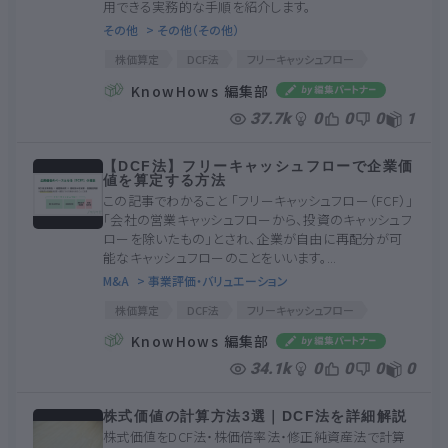
用できる実務的な手順を紹介します。
その他
> その他（その他）
株価算定
DCF法
フリーキャッシュフロー
WACC
事業価値
株式価値
エクセル
KnowHows 編集部
37.7k
0
0
0
1
【DCF法】フリーキャッシュフローで企業価
値を算定する方法
この記事でわかること 「フリーキャッシュフロー（FCF）」
「会社の営業キャッシュフローから、投資のキャッシュフ
ローを除いたもの」とされ、企業が自由に再配分が可
能なキャッシュフローのことをいいます。...
M&A
> 事業評価・バリュエーション
株価算定
DCF法
フリーキャッシュフロー
割引率
WACC
FCFF
KnowHows 編集部
34.1k
0
0
0
0
株式価値の計算方法3選｜DCF法を詳細解説
株式価値をDCF法・株価倍率法・修正純資産法で計算