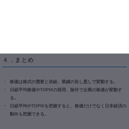
日経平均株価、TOPIXともに時価総額が小さい銘柄の価格
が変動したとしてもそれほど影響を受けることはありませ
ん。
ここに知識を出品
４．まとめ
株価は株式の需要と供給、業績の良し悪しで変動する。
日経平均株価やTOPIXの採用、除外で企業の株価が変動す
る。
日経平均やTOPIXを把握すると、株価だけでなく日本経済の
動向も把握できる。