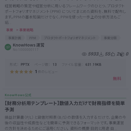
経営戦略の策定や経営分析に用いるフレームワークのひとつ、プロダクト
ポートフォリオマネジメント（PPM）についてまとめた資料を、無料で配布し
ます。PPMの基本知識だけでなく、PPMを使った一歩上の分析方法もご
紹...
事業
> 事業戦略
事業計画
PPM
プロダクトポートフォリオマネジメント
事業分類
投資判断
KnowHows 運営
キャズム
経営戦略
事業戦略
ビジョン
No.1000000117
コロナショック
5933
55
2
0
形式：
ページ数：
ファイル容量：
PPTX
13
631.19KB
件のレビュー
1
無料
【財務分析用テンプレート】数値入力だけで財務指標を簡単
予測
損益計算書（P/L）と貸借対照表（B/S）の数値を入力するだけで、企業の今
後の収益性や成長性などを簡単に予測できるフォーマットです。事業運営
の方針を決めるためにご活用ください。 資料の概要 目的と用途 自...