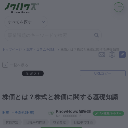
記事・コラムを読む
解決策を募集する
トップページ
記事・コラムを読む
株価とは？株式と株価に関する基礎知識
知識を買う／売る
一覧へ戻る
URLコピー
契約書ひな型を探す
専門家に電話する
株価とは？株式と株価に関する基礎知識
無料で株価を算定
KnowHows 編集部
財務
> その他（財務)
No.1000000012
株価算定
日経平均株価
株価算定
日経平均株価
資本政策を無料でお試し