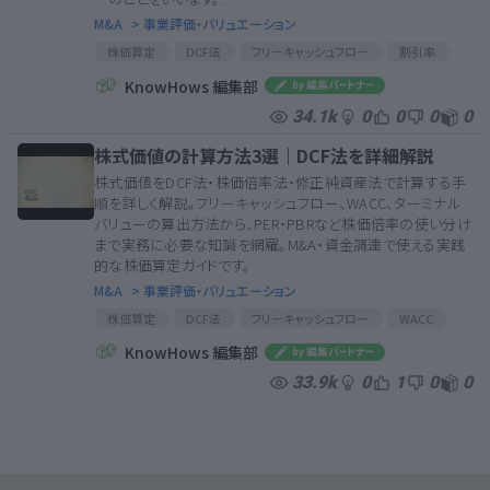
M&A
> 事業評価・バリュエーション
株価算定
DCF法
フリーキャッシュフロー
割引率
WACC
FCFF
KnowHows 編集部
34.1k
0
0
0
0
株式価値の計算方法3選｜DCF法を詳細解説
株式価値をDCF法・株価倍率法・修正純資産法で計算する手
順を詳しく解説。フリーキャッシュフロー、WACC、ターミナル
バリューの算出方法から、PER・PBRなど株価倍率の使い分け
まで実務に必要な知識を網羅。M&A・資金調達で使える実践
的な株価算定ガイドです。
M&A
> 事業評価・バリュエーション
株価算定
DCF法
フリーキャッシュフロー
WACC
EV
事業価値
企業価値
株式価値
KnowHows 編集部
株価倍率法
修正純資産法
債権者価値
33.9k
0
1
0
0
ターミナルバリュー
PER
PBR
PSR
PCFR
PEGレシオ
株価算定
DCF法
フリーキャッシュフロー
WACC
EV
事業価値
企業価値
株式価値
株価倍率法
修正純資産法
債権者価値
ターミナルバリュー
PER
PBR