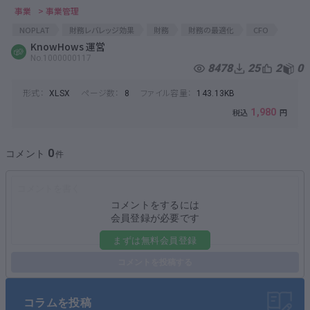
事業
> 事業管理
NOPLAT
財務レバレッジ効果
財務
財務の最適化
CFO
財務責任者
KnowHows 運営
借入限度額
借入
損益計算書
PL
No.1000000117
財務レバレッジ
経営戦略
財務会計
貸借対照表
財務DD
8478
25
2
0
事業計画書
財務戦略
事業分析
経営分析
BS
財務分析
形式：
ページ数：
ファイル容量：
XLSX
8
143.13KB
1,980
0
コメント
コメントをするには
会員登録が必要です
まずは無料会員登録
コメントを投稿する
コラムを投稿