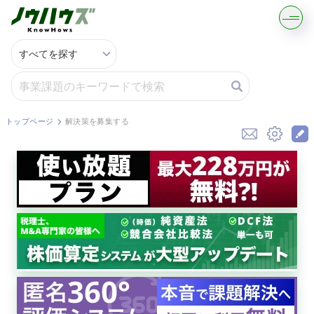
記事・コラムを読む
解決策を募集する
トップページ
解決策を募集する
知識を買う／売る
契約書ひな型を探す
専門家に電話する
無料で株価を算定
資本政策を無料でお試し