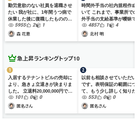
勤労意欲のない社員を退職させ
時間外手当の社内規程作成
たい 我が社に、1年間うつ病で
いて これまで、事業所で
休業した後に復職したものの、
外手当の支給基準が曖昧で
5955
2
1
4857
1
4
勤労意欲が全くなく、業務効率
が、働き方改革関連法案も
が非常に悪い社員がおります。
色々と社内規程を見直すこ
森 花恵
北村 明
何かと体調不良を理由に職務放
なりました。 これまで数時間以
棄を繰り返すものの、勤務時間
上残業しない場合は、職員間.
の...
急上昇ランキングトップ10
入居するテナントビルの売却に
以前も相談させていただい
より、急きょ立退きが決まりま
です。表明保証の範囲につ
した。 立退料20,000,000円で間
て、もう少し詳しく知りた
101
0
0
553
0
0
も無く契約となりますが、当社
再度投稿します。 名古屋市内で
の規模においては大金の為、正
イタリアンレストラン2店
匿名さん
匿名さん
しく処理をし損をしないように
営しています。売上は合計
したいです。 最近は事業を分...
9,500万くらい、従業員は
7...