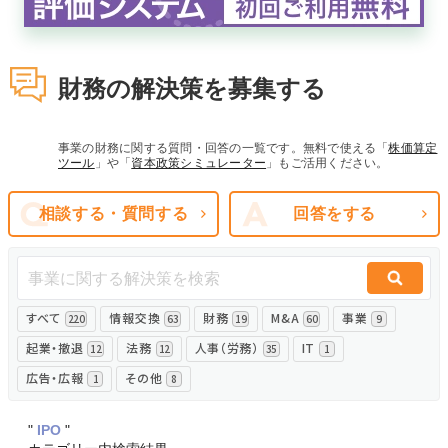
無料でアンケート
財務の解決策を募集する
匿名360°評価
ちょこっと相談とは？
事業の財務に関する質問・回答の一覧です。無料で使える「
株価算定
ツール
」や「
資本政策シミュレーター
」もご活用ください。
相談する・質問する
回答をする
新規会員登録
ログイン
すべて
情報交換
財務
M&A
事業
220
63
19
60
9
起業・撤退
法務
人事（労務）
IT
12
12
35
1
広告・広報
その他
1
8
"
IPO
"