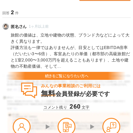
2
回答
件
匿名さん
1ヶ月以上前
旅館の価値は、立地や建物の状態、ブランド力などによって大
きく異なります。
評価方法も一律ではありませんが、目安としてはEBITDA倍率
（だいたい3〜6倍）、客室あたりの単価（都市部の高級旅館だ
と1室2,000〜3,000万円を超えることもあります）、土地や建
物の不動産価値、そして...
みんなの事業相談のご利用には
無料
会員登録が必要です
260
コメント残り
文字