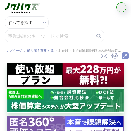
記事・コラムを読む
解決策を募集する
トップページ
解決策を募集する
おかげさまで創業100年以上の老舗旅館を経営しています。事業承継に悩み、M&Aも検討し始めました。旅館業のM&A相場と、売却時に従業員や顧客に配慮すべき点を教えてください。
知識を買う／売る
契約書ひな型を探す
専門家に電話する
無料で株価を算定
資本政策を無料でお試し