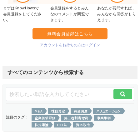
まずはKnowHowsで
会員登録をするとみん
あなたが質問すれば、
会員登録をしてくださ
なのコメントが閲覧で
みんなから回答がもら
い。
きます。
えます。
無料会員登録はこちら
アカウントをお持ちの方はログイン
すべてのコンテンツから検索する
M&A
株価算定
資金調達
バリュエーション
注目のタグ：
企業価値評価
第三者割当増資
事業承継
株式譲渡
DCF法
資本政策