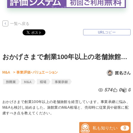
無料でアンケート
一覧へ戻る
匿名360°評価
URLコピー
ちょこっと相談とは？
おかげさまで創業100年以上の老舗旅館を経営しています。事業承継に悩み、M&Aも検討し始めました。旅館業のM&A相場と、売却時に従業員や顧客に配慮すべき点を教えてください。
新規会員登録
M&A
> 事業評価・バリュエーション
匿名さん
ログイン
旅館業
M&A
相場
事業承継
574
0
0
おかげさまで創業100年以上の老舗旅館を経営しています。事業承継に悩み、
M&Aも検討し始めました。旅館業のM&A相場と、売却時に従業員や顧客に配
慮すべき点を教えてください。
私も知りたい