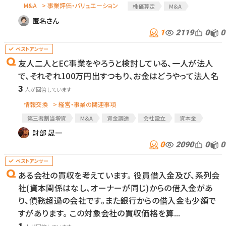
M&A
> 事業評価・バリュエーション
株価算定
M&A
匿名さん
1
2119
0
0
友人二人とEC事業をやろうと検討している、一人が法人
で、それぞれ100万円出すつもり、お金はどうやって法人名
3
情報交換
> 経営・事業の関連事項
第三者割当増資
M&A
資金調達
会社設立
資本金
財部 晟一
0
2090
0
0
ある会社の買収を考えています。 役員借入金及び、系列会
社(資本関係はなし、オーナーが同じ)からの借入金があ
り、債務超過の会社です。また銀行からの借入金も少額で
すがあります。 この対象会社の買収価格を算...