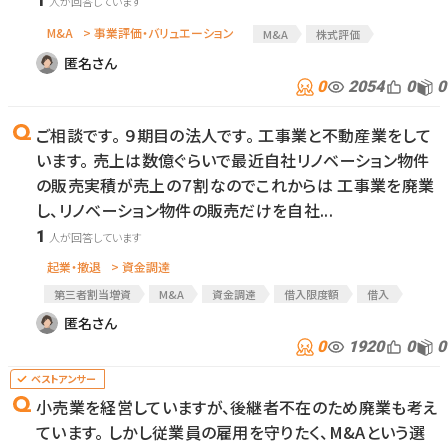
1
M&A
> 事業評価・バリュエーション
M&A
株式評価
匿名さん
0
2054
0
0
ご相談です。 ９期目の法人です。 工事業と不動産業をして
います。 売上は数億ぐらいで最近自社リノベーション物件
の販売実積が売上の７割なのでこれからは 工事業を廃業
し、リノベーション物件の販売だけを自社...
1
起業・撤退
> 資金調達
第三者割当増資
M&A
資金調達
借入限度額
借入
事業相談
匿名さん
0
1920
0
0
小売業を経営していますが、後継者不在のため廃業も考え
ています。 しかし従業員の雇用を守りたく、M&Aという選