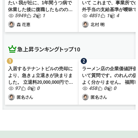
たい 我が社に、1年間うつ病で
いて これまで、事業所で
休業した後に復職したものの、
外手当の支給基準が曖昧で
5949
2
1
4851
1
4
勤労意欲が全くなく、業務効率
が、働き方改革関連法案も
が非常に悪い社員がおります。
色々と社内規程を見直すこ
森 花恵
北村 明
何かと体調不良を理由に職務放
なりました。 これまで数時間以
棄を繰り返すものの、勤務時間
上残業しない場合は、職員間.
の...
急上昇ランキングトップ10
入居するテナントビルの売却に
ラーメン店の企業価値評価
より、急きょ立退きが決まりま
いて質問です。のれんの扱
した。 立退料20,000,000円で間
よく分かりません。 福岡市内で
97
0
0
458
0
0
も無く契約となりますが、当社
ラーメン店を1店舗経営し
の規模においては大金の為、正
す（個人事業主）。年商は4,
匿名さん
匿名さん
しく処理をし損をしないように
万ほど、従業員は家族2名
したいです。 最近は事業を分...
1名、アルバイト4名です。..