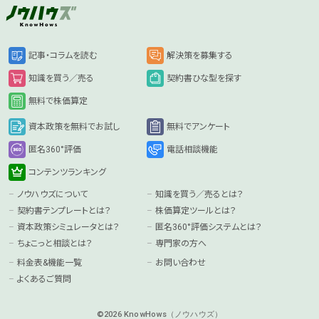
記事・コラムを読む
解決策を募集する
知識を買う／売る
契約書ひな型を探す
無料で株価算定
資本政策を無料でお試し
無料でアンケート
匿名360°評価
電話相談機能
コンテンツランキング
ノウハウズについて
知識を買う／売るとは？
契約書テンプレートとは？
株価算定ツールとは？
資本政策シミュレータとは？
匿名360°評価システムとは？
ちょこっと相談とは？
専門家の方へ
料金表&機能一覧
お問い合わせ
よくあるご質問
©2026 KnowHows（ノウハウズ）