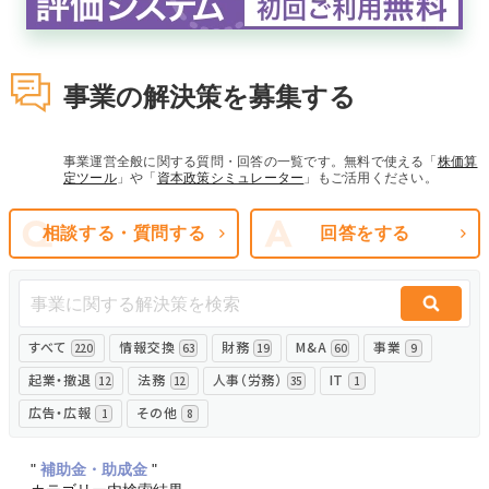
無料でアンケート
事業の解決策を募集する
匿名360°評価
ちょこっと相談とは？
事業運営全般に関する質問・回答の一覧です。無料で使える「
株価算
定ツール
」や「
資本政策シミュレーター
」もご活用ください。
相談する・質問する
回答をする
新規会員登録
ログイン
すべて
情報交換
財務
M&A
事業
220
63
19
60
9
起業・撤退
法務
人事（労務）
IT
12
12
35
1
広告・広報
その他
1
8
"
補助金・助成金
"