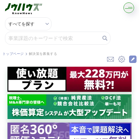
記事・コラムを読む
解決策を募集する
トップページ
解決策を募集する
知識を買う／売る
契約書ひな型を探す
専門家に電話する
無料で株価を算定
資本政策を無料でお試し