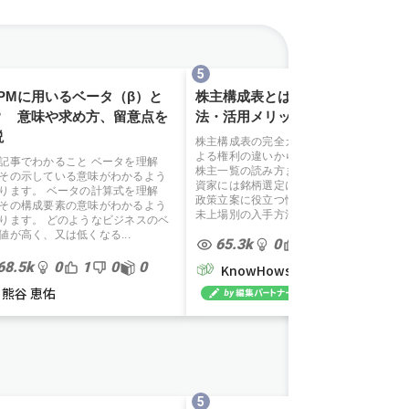
APMに用いるベータ（β）と
株主構成表とは？見方・入手方
？ 意味や求め方、留意点を
法・活用メリットを徹底解説
説
株主構成表の完全ガイド。持株比率に
よる権利の違いから所有者別状況・大
記事でわかること ベータを理解
株主一覧の読み方まで詳しく解説。投
その示している意味がわかるよう
資家には銘柄選定に、経営者には資本
ります。 ベータの計算式を理解
政策立案に役立つ情報が満載。上場・
その構成要素の意味がわかるよう
未上場別の入手方法も紹介します。
ります。 どのようなビジネスのベ
値が高く、又は低くなる...
65.3k
0
0
0
0
68.5k
0
1
0
0
KnowHows 編集部
熊谷 恵佑