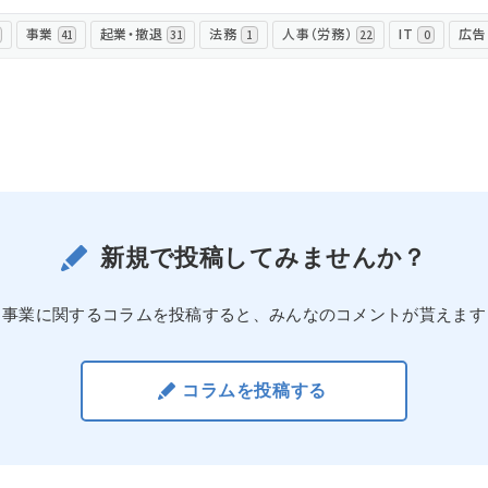
事業
起業・撤退
法務
人事（労務）
IT
広告
41
31
1
22
0
ログイン
新規で投稿してみませんか？
事業に関するコラムを投稿すると、みんなのコメントが貰えます
コラムを投稿する