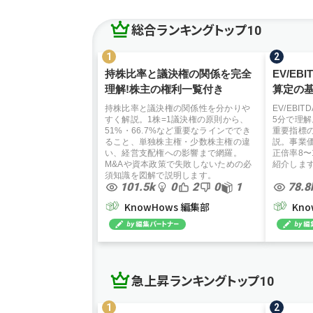
総合ランキングトップ10
持株比率と議決権の関係を完全
EV/EB
理解!株主の権利一覧付き
算定の基
持株比率と議決権の関係性を分かりや
EV/EBI
すく解説。1株=1議決権の原則から、
5分で理解
51%・66.7%など重要なラインででき
重要指標
ること、単独株主権・少数株主権の違
説。事業
い、経営支配権への影響まで網羅。
正倍率8〜
M&Aや資本政策で失敗しないための必
紹介しま
須知識を図解で説明します。
101.5k
0
2
0
1
78.8
KnowHows 編集部
Kn
急上昇ランキングトップ10