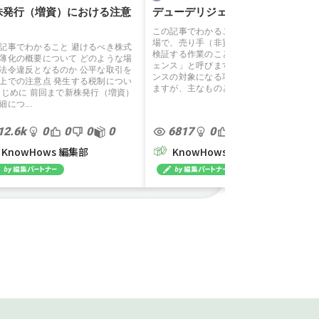
株発行（増資）における注意
デューデリジェンスとは
この記事でわかること M＆A（買収）の
場で、売り手（非買収企業）の価値を
記事でわかること 避けるべき株式
検証する作業のことを「デューデリジ
薄化の概要について どのような場
ェンス」と呼びます。 デューデリジェ
法令違反となるのか 公平な取引を
ンスの対象になる項目は多岐にわたり
上での注意点 発生する税制につい
ますが、主なものとして...
はじめに 前回まで新株発行（増資）
細につ...
12.6k
0
0
0
0
6817
0
0
0
0
KnowHows 編集部
KnowHows 編集部