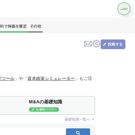
料で株価を算定
その他
投稿する
す
定ツール
」や「
資本政策シミュレーター
」もご活
M&Aの基礎知識
は？
基礎知識一覧へ