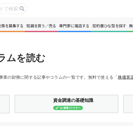
決策を募集する
知識を買う／売る
専門家に電話する
契約書ひな型を探す
無
事・コラムを読む
解決策を募集する
識を買う／売る
契約書ひな型を探
ラムを読む
門家に電話する
無料で株価を算定
、事業の財務に関する記事やコラムの一覧です。無料で使える「
株価算
本政策を無料でお試し
無料でアンケート
資金調達の基礎知識
名360°評価
ちょこっと相談と
新規会員登録