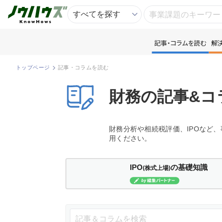
記事・コラムを読む
解
記
トップページ
記事・コラムを読む
知
財務の記事&コ
専
財務分析や相続税評価、IPOなど
用ください。
資
IPO
の基礎知識
(株式上場)
匿