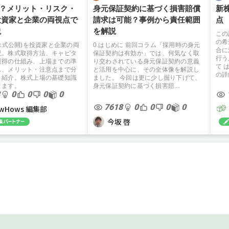
は？メリット・リスク・
身元保証契約に基づく損害賠償
新
投資家と企業の両視点で
請求は可能？事例から責任範囲
点
説
を解説
この
の希
規株式公開)を投資家と企業の両
0.はじめに 前回コラム「採用時の身元
合に
説。株式取得方法、キャピタ
保証契約は有効か」では、何気なく取
行う
獲得の仕組み、上場までの準
り交わされている身元保証契約の意義
て 
ス、メリット・注意点まで分
と活用を中心に、その全体像を解説し
の詳
く紹介。株式上場の基礎知識
ました。 今回は更に少し掘り下げて、
きます。
身元保証契約に基づく損害賠...
0
0
0
0
7618
0
0
0
0
owHows 編集部
今坂 啓