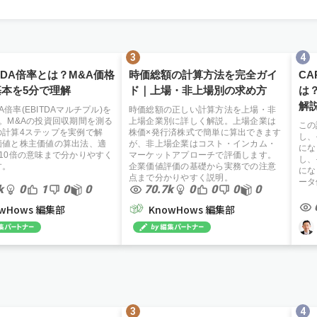
ITDA倍率とは？M&A価格
時価総額の計算方法を完全ガイ
C
本を5分で理解
ド｜上場・非上場別の求め方
は
解
TDA倍率(EBITDAマルチプル)を
時価総額の正しい計算方法を上場・非
。M&Aの投資回収期間を測る
上場企業別に詳しく解説。上場企業は
この
の計算4ステップを実例で解
株価×発行済株式で簡単に算出できます
し、
価値と株主価値の算出法、適
が、非上場企業はコスト・インカム・
にな
10倍の意味まで分かりやすく
マーケットアプローチで評価します。
し、
す。
企業価値評価の基礎から実務での注意
にな
点まで分かりやすく説明。
ータ
k
0
1
0
0
70.7k
0
0
0
0
owHows 編集部
KnowHows 編集部