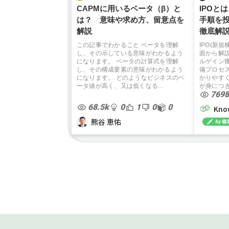
CAPMに用いるベータ（β）と
IPOと
は？ 意味や求め方、留意点を
手順を
解説
徹底解
この記事でわかること ベータを理解
IPO(新
し、その示している意味がわかるよう
面から解
になります。 ベータの計算式を理解
ルゲイン
し、その構成要素の意味がわかるよう
備プロセ
になります。 どのようなビジネスのベ
かりやす
ータ値が高く、又は低くなる...
が身につ
7698
68.5k
0
1
0
0
Kn
熊谷 恵佑