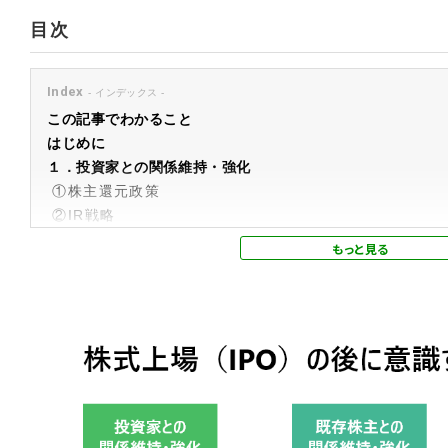
目次
Index
この記事でわかること
はじめに
１．投資家との関係維持・強化
①株主還元政策
②IR戦略
２．既存株主との関係の維持・強化
①取締役の義務の遵守
②インサイダー取引規制への対応
３．金融商取引法にかかる情報開示（ディスクロージャー）
①有価証券報告書
②内部統制報告書
③四半期報告書
④株式などの大量保有の状況に関する開示制度（5％ルー
まとめ