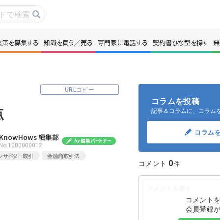
決策を募集する
知識を買う／売る
専門家に電話する
契約書ひな型を探す
無
事・コラムを読む
解決策を募集する
識を買う／売る
契約書ひな型を探
URLコピー
コラムを投稿
点
記事＆コラムに、コラム
門家に電話する
無料で株価を算定
コラム
KnowHows 編集部
本政策を無料でお試し
No.1000000012
無料でアンケート
ンサイダー取引
金融商取引法
0
コメント
名360°評価
ちょこっと相談と
コメント
会員登録
新規会員登録