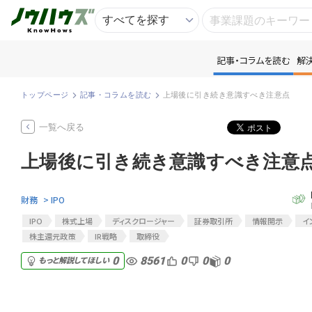
記事・コラムを読む
解
記
トップページ
記事・コラムを読む
上場後に引き続き意識すべき注意点
知
一覧へ戻る
上場後に引き続き意識すべき注意
専
財務
> IPO
資
IPO
株式上場
ディスクロージャー
証券取引所
情報開示
イ
株主還元政策
IR戦略
取締役
匿
8561
0
0
0
0
もっと解説してほしい