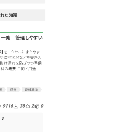
された知識
個】一覧│管理しやすい
9個】をエクセルにまとめま
間や進捗状況などを書き込
、抜け漏れを防ぎつつ準備
資料の概要 目的と用途
所
経営
資料準備
スト
9116
38
2
0
3