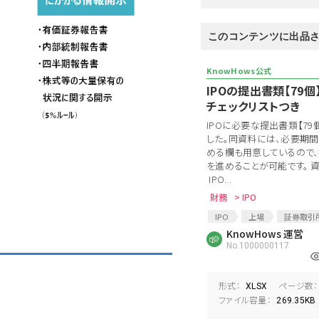
このコンテンツに出品
IPOの提出書類【79
チェックリストつき
IPOに必要な提出書類【7
した。同資料には、必要期
める欄も用意しているので
を進めることが可能です。 
IPO...
財務
> IPO
IPO
上場
証券取引
上場準備
KnowHows 運営
IPOチェックリ
No.1000000117
形式：
ページ数：
XLSX
ファイル容量：
269.35KB