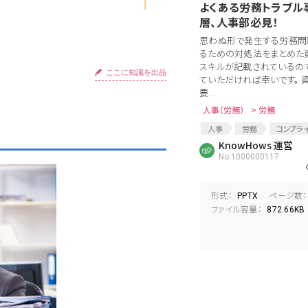
よくある労務トラブル
層、人事部必見！
思わぬ形で発生する労務問
るための対処法をまとめた
スキルが記載されているの
ここに知識を出品
ていただければ幸いです。 
要...
人事（労務）
> 労務
人事
労務
コンプラ
トラブル
KnowHows 運営
係争
解雇
No.1000000117
形式：
ページ数：
PPTX
ファイル容量：
872.66KB