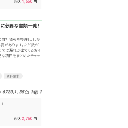
1,650
請に必要な書類一覧！
個の自社情報を整理し、しか
必要があります。ただ数が
りでは漏れが出てくるおそ
要な項目をまとめたチェッ
資料請求
の排除
役員
監査
業務管理
資産管理
6720
35
1
1
労務
経理
ス
上場準備
1
2,750