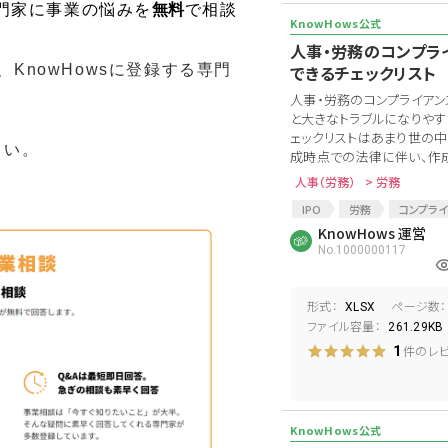
門家に事業の悩みを
無料
で相談
人事・労務のコンプラ
KnowHowsに登録する専門
できるチェックリスト
人事・労務のコンプライアン
と大きなトラブルになりやす
ェックリストはあまり世の中
さい。
成時点での法律に伴い、作成を
人事（労務）
> 労務
IPO
労務
コンプラ
リスク
KnowHows 運営
労務管理
リ
No.1000000117
IPOチェックリスト
リスク
労務リスク
IPO手続き
労働問題
形式：
ページ数：
XLSX
ファイル容量：
261.29KB
件のレ
1