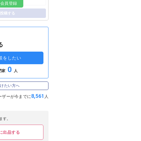
料会員登録
投稿する
る
談をしたい
0
門家
人
受けたい方へ
8,561
ーザーが
今までに
人
ます。
に出品する