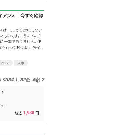
イアンス│今すぐ確認
スは、しっかり対応しない
いものです。こういったチ
に一覧でありません。 作
行っております。お役...
イアンス
人事
スク管理
回避
チェックリスト
9334
32
4
2
経営リスク
1
ビュー
1,980