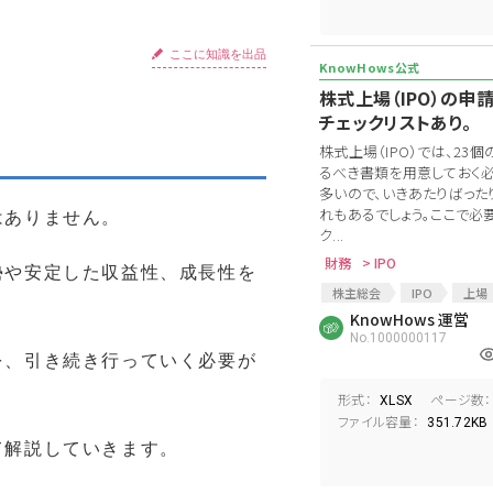
ここに知識を出品
株式上場（IPO）の申
チェックリストあり。
株式上場（IPO）では、23
るべき書類を用意しておく
多いので、いきあたりばった
れもあるでしょう。ここで必
はありません。
ク...
財務
> IPO
勢や安定した収益性、成長性を
株主総会
IPO
上場
上場適格
KnowHows 運営
反社会的勢力
No.1000000117
経営管理
予算統制
を、引き続き行っていく必要が
内部監査
従業員状況
関係会社
コンプライアン
形式：
ページ数：
XLSX
ファイル容量：
351.72KB
て解説していきます。