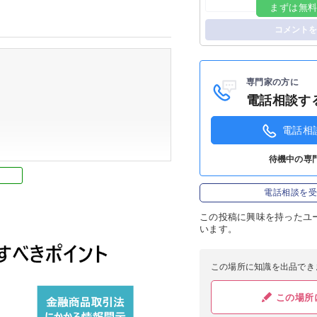
まずは無
ログイン
コメントを
専門家の方に
電話相談す
電話相
待機中の専
電話相談を
この投稿に
興味を持ったユ
います。
この場所に知識を出品でき
ル）
この場所