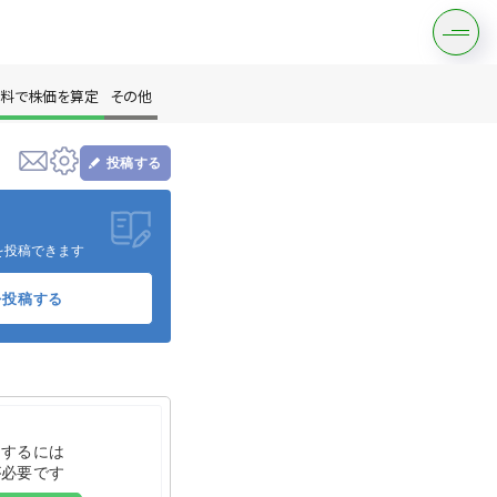
料で株価を算定
その他
投稿する
す
を投稿できます
を投稿する
は？
をするには
が必要です