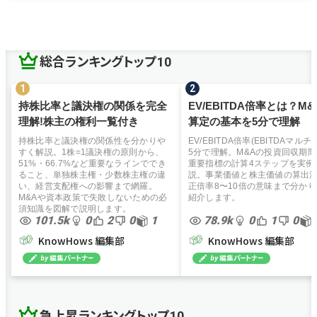
総合ランキングトップ10
持株比率と議決権の関係を完全
EV/EBITDA倍率とは？M
理解!株主の権利一覧付き
算定の基本を5分で理解
持株比率と議決権の関係性を分かりや
EV/EBITDA倍率(EBITDAマルチ
すく解説。1株=1議決権の原則から、
5分で理解。M&Aの投資回収期
51%・66.7%など重要なラインででき
重要指標の計算4ステップを実例
ること、単独株主権・少数株主権の違
説。事業価値と株主価値の算出
い、経営支配権への影響まで網羅。
正倍率8〜10倍の意味まで分か
M&Aや資本政策で失敗しないための必
紹介します。
須知識を図解で説明します。
101.5k
0
2
0
1
78.9k
0
1
0
KnowHows 編集部
KnowHows 編集部
急上昇ランキングトップ10