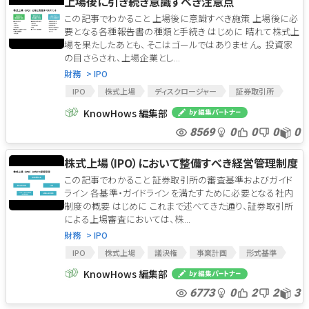
上場後に引き続き意識すべき注意点
この記事でわかること 上場後に意識すべき施策 上場後に必
要となる各種報告書の種類と手続き はじめに 晴れて株式上
場を果たしたあとも、そこはゴールではありません。 投資家
の目さらされ、上場企業とし...
財務
> IPO
IPO
株式上場
ディスクロージャー
証券取引所
情報開示
インサイダー取引
金融商取引法
KnowHows 編集部
株主還元政策
IR戦略
取締役
8569
0
0
0
0
株式上場（IPO）において整備すべき経営管理制度
この記事でわかること 証券取引所の審査基準およびガイド
ライン 各基準・ガイドラインを満たすために必要となる社内
制度の概要 はじめに これまで述べてきた通り、証券取引所
による上場審査においては、株...
財務
> IPO
IPO
株式上場
議決権
事業計画
形式基準
実質基準
証券取引所
情報開示
KnowHows 編集部
コーポレート・ガバナンス
内部管理体制
6773
0
2
2
3