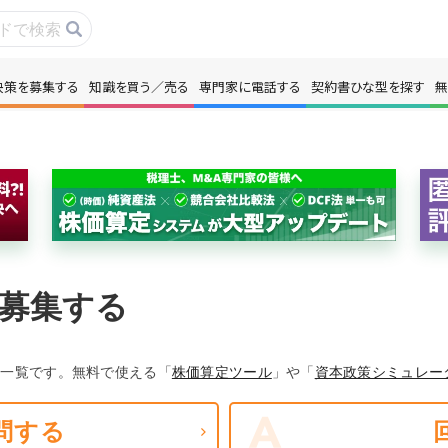
決策を募集する
知識を買う／売る
専門家に電話する
契約書ひな型を探す
無
事・コラムを読む
解決策を募集する
識を買う／売る
契約書ひな型を探
門家に電話する
無料で株価を算定
募集する
本政策を無料でお試し
無料でアンケート
名360°評価
ちょこっと相談と
の一覧です。無料で使える「
株価算定ツール
」や「
資本政策シミュレー
問する
新規会員登録