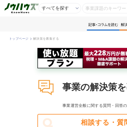
記事・コラムを読む
解
記
トップページ
解決策を募集する
知
専
事業の解決策を
資
匿
事業運営全般に関する質問・回答
相談する・質