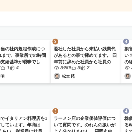
手当の社内規程作成につ
退社した社員から未払い残業代
損
れまで、事業所での時間
があるとの事で揉めてます。 四
い？ 正社員10数名の
の支給基準が曖昧でした
年前に辞めた社員から社員の未
の
1
4
3959
3
2
き方改革関連法案もあり
払いの残業代があるという事で
ロ
社内規程を見直すことに
司法書士から封書が届きまし
私
 明
松本 隆
まで数時間以
た。 それによると支払われた賃
厚
ない場合は、職員間...
金と労働時間の計算が合って
会
い...
の..
内でイタリアン料理店を1
ラーメン店の企業価値評価につ
株
営しています。年商は
いて質問です。のれんの扱いが
る
0万くらい、従業員は社員2
よく分かりません。 福岡市内で
え