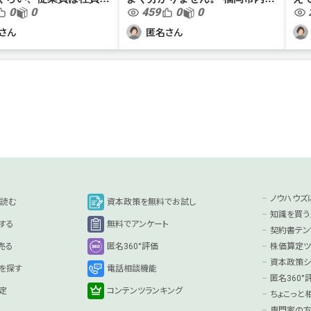
0
0
459
0
0
ト・アルバイト8名で
ラーメン店を1店舗経営していま
要
す（個人事業主）。年商は4,300
以
さん
匿名さん
が、仲介会社から「賃貸
万ほど、従業員は家族2名と社員
るか
の引継ぎについて、大家
1名、アルバイト4名です。...
ケッ
ノウハウズ
を読む
資本政策を無料でお試し
知識を買う
する
無料でアンケート
契約書テン
売る
匿名360°評価
株価算定ツ
資本政策シ
を探す
電話相談機能
匿名360
定
コンテンツランキング
ちょこっと
専門家の