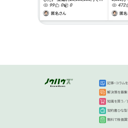
99
0
0
472
も無く契約となりますが、当社
名、パー
の規模においては大金の為、正
す。 今、売却の話を進めている
匿名さん
匿名
しく処理をし損をしないように
のです
したいです。 最近は事業を分...
借契約
さ...
記事・コラム
解決策を募集
知識を買う／
契約書ひな型
無料で株価算