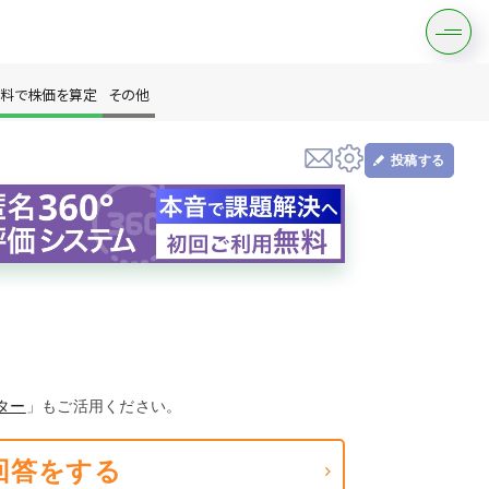
料で株価を算定
その他
投稿する
す
は？
ター
」もご活用ください。
回答をする