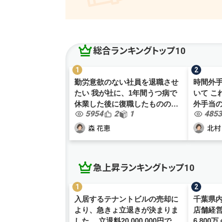
総合ランキングトップ10
勤労意欲のない社員を退職させ
時間外
たい 我が社に、1年間うつ病で
いて こ
休業した後に復職したものの、
外手当
5954
2
1
4853
勤労意欲が全くなく、業務効率
が、働
が非常に悪い社員がおります。
色々と
森 花恵
北村
何かと体調不良を理由に職務放
なりました。 これ
棄を繰り返すものの、勤務時間
上残業し
の...
急上昇ランキングトップ10
入居するテナントビルの売却に
千葉県
より、急きょ立退きが決まりま
店舗経
した。 立退料20,000,000円で間
6,80