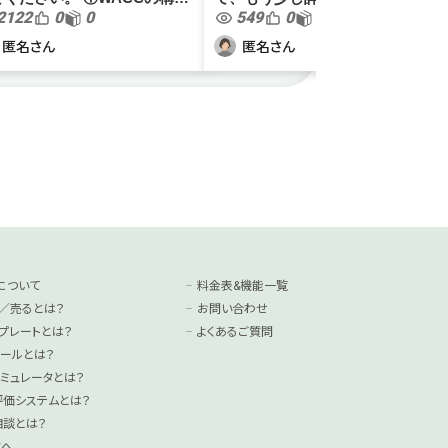
2122
0
0
549
0
0
素である株主資本コストは、
再度投稿します。 名古屋市内で
下をどのように設定されてい
イタリアンレストラン2店舗を経
匿名さん
匿名さん
。 安全資産の利子率 β マー
営しています。売上は合計で1億
トリスクプレミアム...
9,500万くらい、従業員は社員
7...
について
料金表&機能一覧
／売るとは？
お問い合わせ
プレートとは？
よくあるご質問
ールとは？
ミュレータとは？
°評価システムとは？
相談とは？
方へ