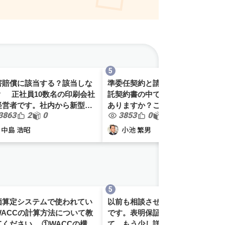
害賠償に該当する？該当しな
準委任契約と請負契約は業務委
印刷会社
託契約書の中で明示する必要が
経営者です。社内から新型コ
ありますか？これらが混在する
3863
2
0
3853
0
0
ナウィルスの感染者が出て、
ような場合は契約書を分けるべ
を含めて社員のほとんどが濃
きでしょうか？
中島 浩昭
小池 繁男
接触者でした。要請があり、
社の消毒、感染防止のため
.
価算定システムで使われてい
以前も相談させていただいた者
WACCの計算方法について教
です。表明保証の範囲につい
てください。 ①WACCの構成
て、もう少し詳しく知りたくて