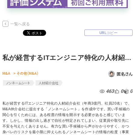
無料でアンケート
一覧へ戻る
匿名360°評価
URLコピー
ちょこっと相談とは？
私が経営するITエンジニア特化の人材紹介会社（年商3億円、社員20名）で、M&A仲介会社に提出する「ノンネームシート」を作成中です。買い手候補の関心を引くためには、ある程度の情報を開示する必要があると感じています。しかし、情報の出し過ぎで自社が特定されてしまい、従業員や取引先に不安を与えたくありません。有力な買い手候補から声がかかりやすく、かつ身バレのリスクを最小限に抑えられるノンネームシートの情報の粒度（事業内容の書き方、地域、売上規模の表現など）について、効果的な作り方を教えてください。
新規会員登録
M&A
> その他（M&A）
匿名さん
ログイン
ノンネームシート
人材紹介会社
463
0
0
私が経営するITエンジニア特化の人材紹介会社（年商3億円、社員20名）で、
M&A仲介会社に提出する「ノンネームシート」を作成中です。買い手候補の
関心を引くためには、ある程度の情報を開示する必要があると感じていま
す。しかし、情報の出し過ぎで自社が特定されてしまい、従業員や取引先に
不安を与えたくありません。有力な買い手候補から声がかかりやすく、かつ
身バレのリスクを最小限に抑えられるノンネームシートの情報の粒度（事業