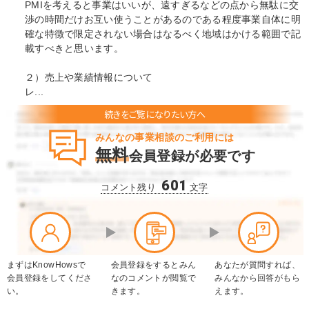
PMIを考えると事業はいいが、遠すぎるなどの点から無駄に交
渉の時間だけお互い使うことがあるのである程度事業自体に明
確な特徴で限定されない場合はなるべく地域はかける範囲で記
載すべきと思います。
２）売上や業績情報について
レ...
みんなの事業相談のご利用には
無料
会員登録が必要です
601
コメント残り
文字
まずはKnowHowsで
会員登録をするとみん
あなたが質問すれば、
会員登録をしてくださ
なのコメントが閲覧で
みんなから回答がもら
い。
きます。
えます。