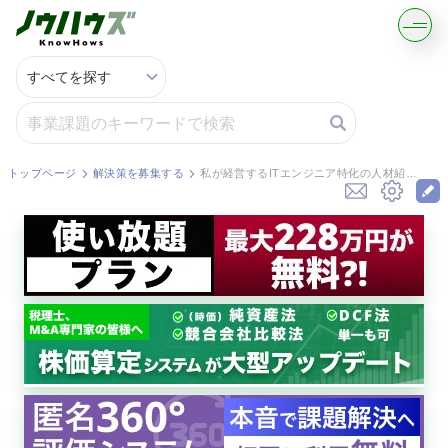
記事・コラムを読む
解決策を募集する
トップページ
解決策を募集する
私が経営するITエンジニア特化の人材紹介会社（年商3億円、社員20名）で、M&A仲介会社に提出する「ノンネームシート」を作成中です。買い手候補の関心を引くためには、ある程度の情報を開示する必要があると感じてい...
知識を買う／売る
契約書ひな型を探す
専門家に電話する
無料で株価を算定
資本政策を無料でお試し