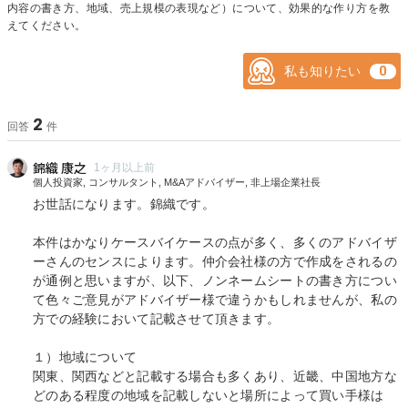
内容の書き方、地域、売上規模の表現など）について、効果的な作り方を教
えてください。
私も知りたい
2
回答
件
錦織 康之
1ヶ月以上前
個人投資家, コンサルタント, M&Aアドバイザー, 非上場企業社長
お世話になります。錦織です。
本件はかなりケースバイケースの点が多く、多くのアドバイザ
ーさんのセンスによります。仲介会社様の方で作成をされるの
が通例と思いますが、以下、ノンネームシートの書き方につい
て色々ご意見がアドバイザー様で違うかもしれませんが、私の
方での経験において記載させて頂きます。
１）地域について
関東、関西などと記載する場合も多くあり、近畿、中国地方な
どのある程度の地域を記載しないと場所によって買い手様は