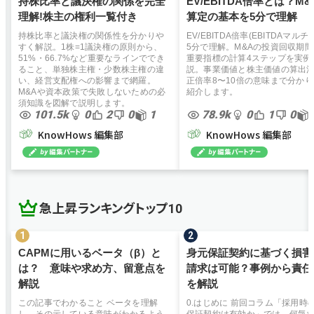
持株比率と議決権の関係を完全
EV/EBITDA倍率とは？M
理解!株主の権利一覧付き
算定の基本を5分で理解
持株比率と議決権の関係性を分かりや
EV/EBITDA倍率(EBITDAマルチ
すく解説。1株=1議決権の原則から、
5分で理解。M&Aの投資回収期
51%・66.7%など重要なラインででき
重要指標の計算4ステップを実例
ること、単独株主権・少数株主権の違
説。事業価値と株主価値の算出
い、経営支配権への影響まで網羅。
正倍率8〜10倍の意味まで分か
M&Aや資本政策で失敗しないための必
紹介します。
須知識を図解で説明します。
101.5k
0
2
0
1
78.9k
0
1
0
KnowHows 編集部
KnowHows 編集部
急上昇ランキングトップ10
CAPMに用いるベータ（β）と
身元保証契約に基づく損害
は？ 意味や求め方、留意点を
請求は可能？事例から責任
解説
を解説
この記事でわかること ベータを理解
0.はじめに 前回コラム「採用時
し、その示している意味がわかるよう
保証契約は有効か」では、何気