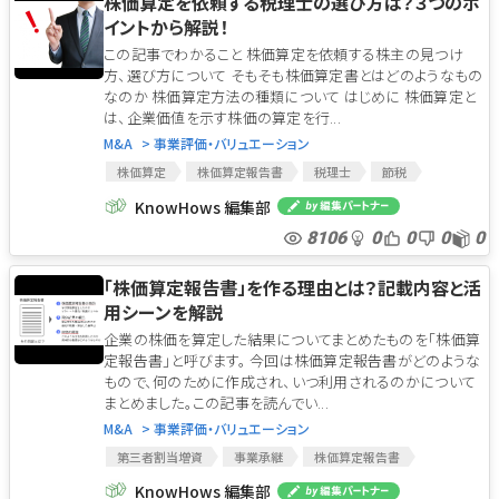
株価算定を依頼する税理士の選び方は？３つのポ
イントから解説！
この記事でわかること 株価算定を依頼する株主の見つけ
方、選び方について そもそも株価算定書とはどのようなもの
なのか 株価算定方法の種類について はじめに 株価算定と
は、企業価値を示す株価の算定を行...
M&A
> 事業評価・バリュエーション
株価算定
株価算定報告書
税理士
節税
株価算定
株価算定報告書
税理士
節税
KnowHows 編集部
8106
0
0
0
0
「株価算定報告書」を作る理由とは？記載内容と活
用シーンを解説
企業の株価を算定した結果についてまとめたものを「株価算
定報告書」と呼びます。 今回は株価算定報告書がどのような
もので、何のために作成され、いつ利用されるのかについて
まとめました。この記事を読んでい...
M&A
> 事業評価・バリュエーション
第三者割当増資
事業承継
株価算定報告書
株価
M&A
ストックオプション
第三者割当増資
KnowHows 編集部