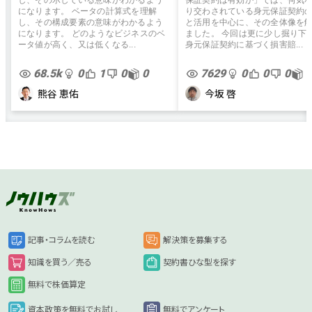
になります。 ベータの計算式を理解
り交わされている身元保証契約
し、その構成要素の意味がわかるよう
と活用を中心に、その全体像を
になります。 どのようなビジネスのベ
ました。 今回は更に少し掘り下
ータ値が高く、又は低くなる...
身元保証契約に基づく損害賠...
68.5k
0
1
0
0
7629
0
0
0
0
熊谷 恵佑
今坂 啓
記事・コラムを読む
解決策を募集する
知識を買う／売る
契約書ひな型を探す
無料で株価算定
資本政策を無料でお試し
無料でアンケート