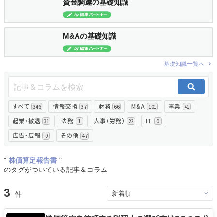
資金調達の基礎知識
無料でアンケート
M&Aの基礎知識
匿名360°評価
基礎知識一覧へ
ちょこっと相談とは？
すべて
情報交換
財務
M&A
事業
新規会員登録
346
37
66
101
41
起業・撤退
法務
人事（労務）
IT
31
1
22
0
ログイン
広告・広報
その他
0
47
"
株価算定報告書
"
のタグがついている記事＆コラム
3