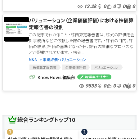
事業承継
株価算定報告書
株価
M&A
12.2k
0
0
0
0
ストックオプション
バリュエーション（企業価値評価）における株価算
定報告書の役割
この記事でわかること ・株価算定報告書は、株式の評価を会
計事務所などに依頼した際の報告書です。 ・評価の目的、評
価の結果、評価の基準となった日、評価の詳細なプロセスな
どが記載されています。 ・株価...
M&A
> 事業評価・バリュエーション
株価算定報告書
企業価値評価
バリュエーション
株価算定報告書
企業価値評価
バリュエーション
KnowHows 編集部
9533
0
0
0
0
総合ランキングトップ10