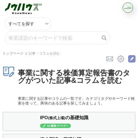
記事・コラムを読む
解決策を募集する
トップページ
記事・コラムを読む
知識を買う／売る
事業に関する株価算定報告書のタ
グがついた記事&コラムを読む
契約書ひな型を探す
事業に関する記事やコラムの一覧です。カテゴリタグやキーワード検
専門家に電話する
索を使って、興味のある記事を探してみましょう。
無料で株価を算定
IPO
の基礎知識
(株式上場)
資本政策を無料でお試し