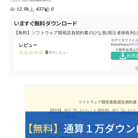
12.9k
437
0
いますぐ無料ダウンロード
【無料】ソフトウェア開発請負契約書のひな形(発注者側有利)
データファイ
レビュー
KnowHowsの
利
無料会員は
件のレビュー
0
利用