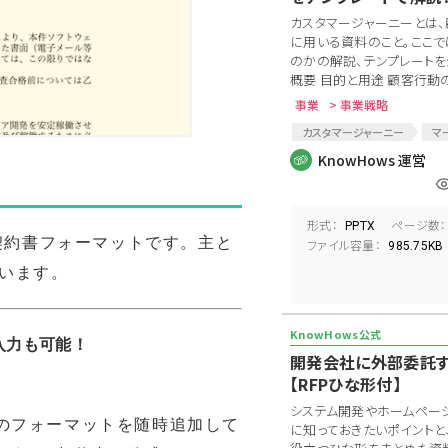
カスタマージャーニーとは
に用いる資料のこと。ここ
のかの解説、テンプレートを
概要 目的と用途 顧客行動の
事業
> 事業戦略
カスタマージャーニー
マ
顧客満足度
顧客行動
KnowHows 運営
店頭施策
SNS
形式：
ページ数：
PPTX
契約書フォーマットです。主と
ファイル容量：
985.75KB
います。
入力も可能！
開発会社に外部委託す
【RFPひな形付】
システム開発やホームペー
新のフォーマットを随時追加して
に知っておきたいポイントと、