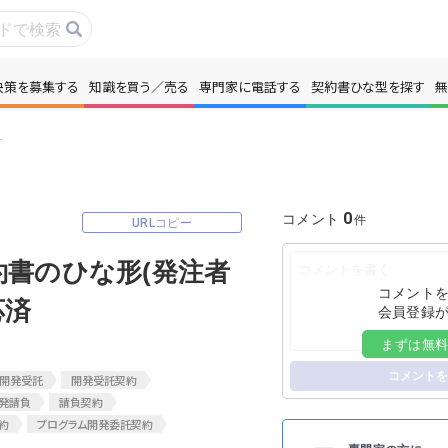
決策を募集する
知識を買う／売る
専門家に電話する
契約書ひな型を探す
無
事・コラムを読む
解決策を募集する
コツ│民法改正対応済
識を買う／売る
契約書ひな型を探
0
コメント
URLコピー
門家に電話する
無料で株価を算定
書のひな形(発注者
コメント
本政策を無料でお試し
無料でアンケート
応済
会員登録
まずは無
名360°評価
ちょこっと相談と
コメントを
開発受託
開発受託契約
発請負
請負契約
約
プログラム開発委託契約
新規会員登録