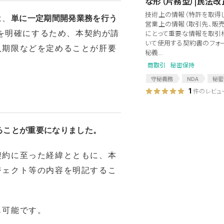
な形（片務型）|民法
技術上の情報（特許を取得し
は、
単に一定期間開発業務を行う
営業上の情報（取引先、販売
にとって重要な情報を取引
を明確にするため、本契約が請
いて使用する契約書のフォー
入期限などを定めることが肝要
秘義...
商取引
秘密保持
守秘義務
NDA
秘密
コンフィデンシャルアグリーメン
件のレビュ
1
ノンディスクロージャーアグリー
競業避止
片務型
片
片務型守秘義務契約
民
ることが重要になりました。
契約に至った経緯とともに、本
ジェクト等の内容を明記するこ
も可能です。