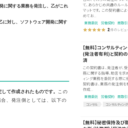
て、あらかじめ共通のルー
発に関する業務を発注し、乙がこれ
マットです。 この契約書に
めてお...
、乙に対し、ソフトウェア開発に関す
業務委託
労働契約
商取引
件のレビュ
2
【無料】コンサルティ
(発注者有利)と契約
済
この契約書は、発注者が、
務に関する指導、助言を求
ィング業務を委託する際に使
契約書は、業務の発注側を
作成...
定して作成されたものです。
この
業務委託
労働契約
商取引
場合、発注側としては、以下の
コンサル
コンサルティン
コンサルティング発注
コ
【無料】秘密保持及ひ