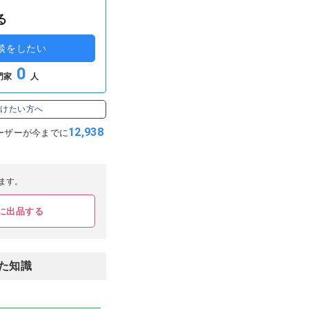
る
談をしたい
0
門家
人
受けたい方へ
12,938
ーザーが
今までに
ます。
に出品する
た知識