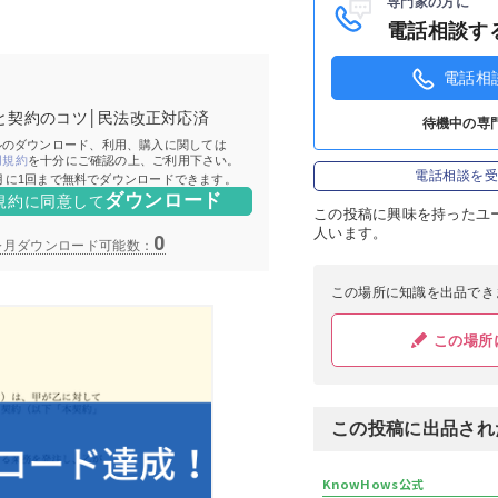
専門家の方に
電話相談す
ログイン
電話相
と契約のコツ│民法改正対応済
待機中の専
ルのダウンロード、利用、購入に関しては
用規約
を十分にご確認の上、ご利用下さい。
電話相談を
月に1回まで無料でダウンロードできます。
ダウンロード
規約に同意して
この投稿に
興味を持ったユ
人います。
0
この場所に知識を出品でき
この場所
この投稿に出品され