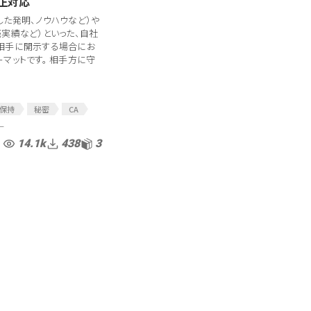
改正対応
た発明、ノウハウなど）や
実績など）といった、自社
相手に開示する場合にお
マットです。 相手方に守
保持
秘密
CA
ト
ー
メント
競合避止
14.1k
438
3
務型NDA
片務型CA
法改正