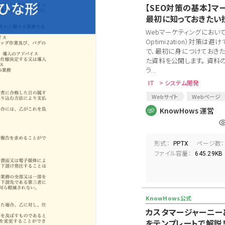
【SEO対策の基本】マ
最初に知っておきたい
Webマーケティングにおいて、SE
Optimization）対策は
で、最初に身につけておき
た資料を公開します。 資料
ラ...
IT
> システム開発
Webサイト
Webページ
広告
Web広告
SEM
KnowHows 運営
形式：
ページ数：
PPTX
ファイル容量：
645.29KB
カスタマージャーニー
をテンプレートで解説