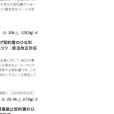
ルを定める契約書のフォー
よって基本的なルールを定
ー
30k
1283
6
ング契約書のひな形
のコツ│民法改正対応
受注者に対して、自己の業
める場合など、コンサルテ
用する契約書です。 この
有利にすることを想定して
グ契約
コンサルティング
ンサル契約
20.9k
673
5
゙競業避止契約書のひ