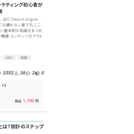
ーケティング初心者が
技
O（Search Engine
避けては通れない道です。ここ
たい基本的な知識をまとめ
の概要 コンテンツのアウト
SEO
検索
3352
36
2
0
13
1,100
とは？設計のステップ
！