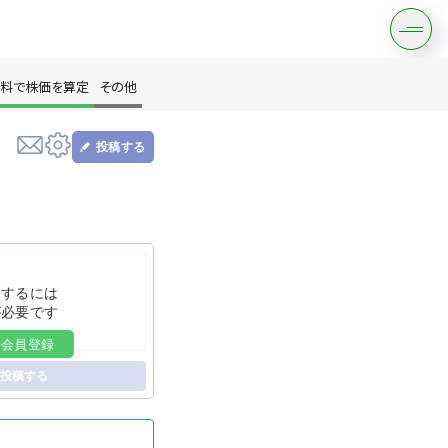
料で株価を算定
その他
投稿する
す
をするには
が必要です
料会員登録
は？
投稿する