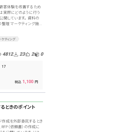
、顧客体験を改善するため
では実際にどのように行う
公開しています。 資料の
整理 マーケティング施...
ーケティング
広報
営業
4812
23
2
0
17
1,100
るときのポイント
ジ作成を外部委託するとき
RFP（依頼書）の作成に