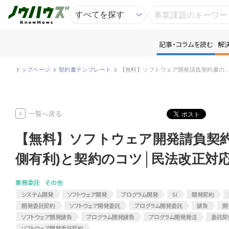
記事・コラムを読む
解
記
トップページ
契約書テンプレート
【無料】ソフトウェア開発請負契約書のひな形(発注者側有利)と契約の
知
一覧へ戻る
専
【無料】ソフトウェア開発請負契約
資
側有利)と契約のコツ│民法改正対
匿
業務委託
その他
システム開発
ソフトウェア開発
プログラム開発
SI
開発契約
開発委託契約
ソフトウェア開発委託
プログラム開発委託
請負
開
ソフトウェア開発請負
プログラム開発請負
プログラム開発発注
委託契
ソフトウェア開発委託契約