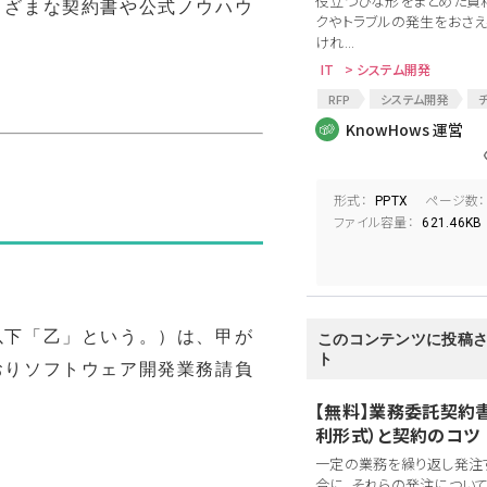
役立つひな形をまとめた資
まざまな契約書や公式ノウハウ
クやトラブルの発生をおさえ
けれ...
IT
> システム開発
RFP
システム開発
チェックリスト
開発
KnowHows 運営
受託開発
ソフトウェア開
SI
開発契約
開発受
ソフトウェア開発委託
プ
形式：
ページ数：
PPTX
ソフトウェア開発請負
プ
ファイル容量：
621.46KB
プログラム開発発注
開発
システム開発の注意点
ホ
外部委託
コンペ
オ
以下「乙」という。）は、甲が
このコンテンツに投稿
ト
おりソフトウェア開発業務請負
【無料】業務委託契約
利形式）と契約のコツ
一定の業務を繰り返し発注
合に、それらの発注につい