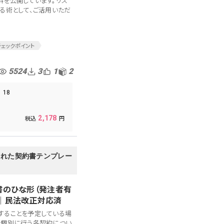
料を公開しています。リス
る術として、ご活用いただ
チェックポイント
アウトソーシング
発
プログラム開発
5524
3
1
2
託
ログラム開発委託
18
ログラム開発請負
要件
開発要件定義
2,178
ームページ制作
リエン
コンペ資料
された契約書テンプレー
書のひな形（発注者有
│民法改正対応済
することを予定している場
て個別に行う各契約につい