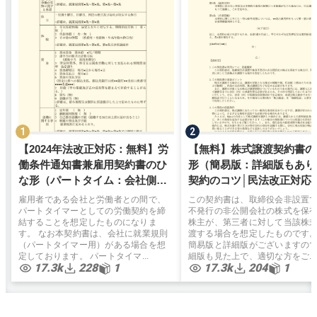
【2024年法改正対応：無料】労
【無料】株式譲渡契約書の
働条件通知書兼雇用契約書のひ
形（簡易版：詳細版もあり
な形（パートタイム：会社側有
契約のコツ│民法改正対応
利）弁護士監修
雇用者である会社と労働者との間で、
この契約書は、取締役会非設置
パートタイマーとしての労働契約を締
不発行の非公開会社の株式を保
結することを想定したものになりま
株主が、第三者に対して当該株
す。 なお本契約書は、会社に就業規則
渡する場合を想定したものです
（パートタイマー用）がある場合を想
簡易版と詳細版がございますの
定しております。 パートタイマ...
細版も見た上で、適切な方をご...
17.3k
228
1
17.3k
204
1