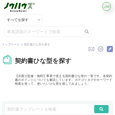
記事・コラムを読む
解決策を募集する
トップページ
契約書ひな型を探す
知識を買う／売る
契約書ひな型を探す
契約書ひな型を探す
【弁護士監修・無料】事業で使える契約書ひな形の一覧です。各契約
書のポイントについても解説しています。カテゴリタグやキーワード
専門家に電話する
検索を使って、使いたいひな形を探してみましょう。
無料で株価を算定
資本政策を無料でお試し