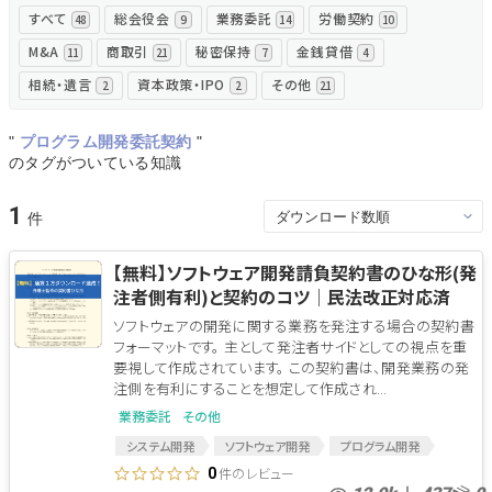
すべて
総会役会
業務委託
労働契約
48
9
14
10
無料でアンケート
M&A
商取引
秘密保持
金銭貸借
11
21
7
4
相続・遺言
資本政策・IPO
その他
2
2
21
匿名360°評価
"
プログラム開発委託契約
"
ちょこっと相談とは？
のタグがついている知識
1
新規会員登録
【無料】ソフトウェア開発請負契約書のひな形(発
注者側有利)と契約のコツ│民法改正対応済
ログイン
ソフトウェアの開発に関する業務を発注する場合の契約書
フォーマットです。 主として発注者サイドとしての視点を重
要視して作成されています。 この契約書は、開発業務の発
注側を有利にすることを想定して作成され...
業務委託
その他
システム開発
ソフトウェア開発
プログラム開発
SI
開発契約
開発受託
開発受託契約
件のレビュー
0