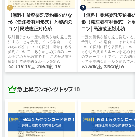
【無料】業務委託契約書のひな
【無料】業務委託契約書の
形（受注者有利形式）と契約の
形（発注者有利形式）と契
コツ│民法改正対応済
コツ│民法改正対応済
取引相手から一定の業務を繰り返し受
一定の業務を繰り返し発注する
注することを予定している場合に、そ
予定している場合に、それらの
れらの受注について個別に締結する各
ついて個別に行う各契約につい
契約について、あらかじめ共通のルー
らかじめ共通のルールを定める
ルを定める契約書です。 この契約書を
のフォーマットです。 この契約
締結して基本的なルールを定め...
って基本的なルールを定めてお...
119.1k
2660
19
30k
1283
6
急上昇ランキングトップ10