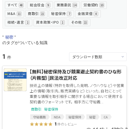
すべて
総会役会
業務委託
労働契約
48
9
14
10
無料でアンケート
M&A
商取引
秘密保持
金銭貸借
11
21
7
4
相続・遺言
資本政策・IPO
その他
2
2
21
匿名360°評価
"
秘密
"
ちょこっと相談とは？
のタグがついている知識
1
新規会員登録
【無料】秘密保持及び競業避止契約書のひな形
（片務型）|民法改正対応
ログイン
技術上の情報（特許を取得した発明、ノウハウなど）や営業
上の情報（取引先、販売実績など）といった、自社にとって
重要な情報を取引相手に開示する場合において使用する
契約書のフォーマットです。 相手方に守秘義...
商取引
秘密保持
守秘義務
NDA
秘密保持
秘密
CA
コンフィデンシャルアグリーメント
件のレビュー
1