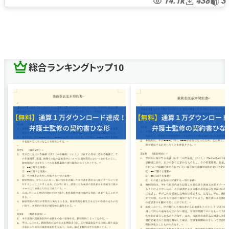
14.1k
438
3
ノンディスクロージャーアグリーメント
競合避止
競業避止
片務型
片務型NDA
片務型CA
片務型守秘義務契約
民法改正
総合ランキングトップ10