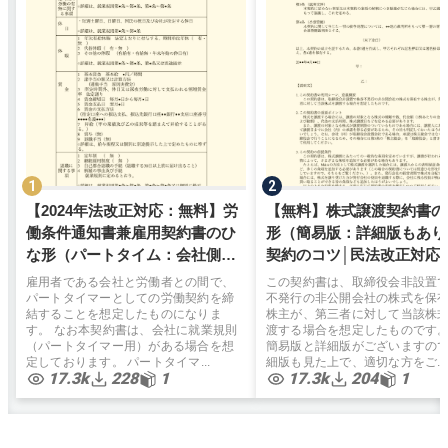
【2024年法改正対応：無料】労
【無料】株式譲渡契約書の
働条件通知書兼雇用契約書のひ
形（簡易版：詳細版もあり
な形（パートタイム：会社側有
契約のコツ│民法改正対応
利）弁護士監修
雇用者である会社と労働者との間で、
この契約書は、取締役会非設置
パートタイマーとしての労働契約を締
不発行の非公開会社の株式を保
結することを想定したものになりま
株主が、第三者に対して当該株
す。 なお本契約書は、会社に就業規則
渡する場合を想定したものです
（パートタイマー用）がある場合を想
簡易版と詳細版がございますの
定しております。 パートタイマ...
細版も見た上で、適切な方をご...
17.3k
228
1
17.3k
204
1