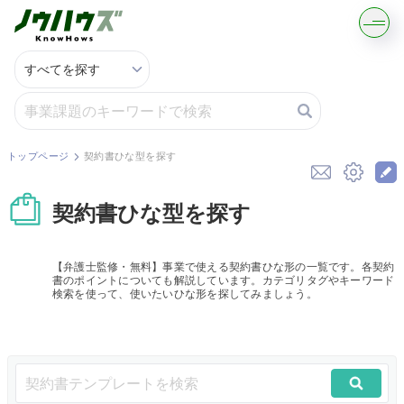
記事・コラムを読む
解決策を募集する
トップページ
契約書ひな型を探す
知識を買う／売る
契約書ひな型を探す
契約書ひな型を探す
【弁護士監修・無料】事業で使える契約書ひな形の一覧です。各契約
書のポイントについても解説しています。カテゴリタグやキーワード
専門家に電話する
検索を使って、使いたいひな形を探してみましょう。
無料で株価を算定
資本政策を無料でお試し