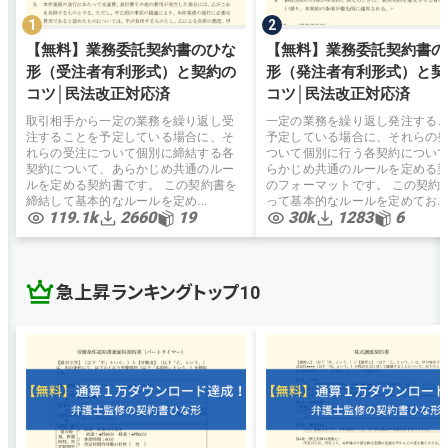
【無料】業務委託契約書のひな
【無料】業務委託契約書の
形（受注者有利形式）と契約の
形（発注者有利形式）と契
コツ│民法改正対応済
コツ│民法改正対応済
取引相手から一定の業務を繰り返し受
一定の業務を繰り返し発注する
注することを予定している場合に、そ
予定している場合に、それらの
れらの受注について個別に締結する各
ついて個別に行う各契約につい
契約について、あらかじめ共通のルー
らかじめ共通のルールを定める
ルを定める契約書です。 この契約書を
のフォーマットです。 この契約
締結して基本的なルールを定め...
って基本的なルールを定めてお...
119.1k
2660
19
30k
1283
6
急上昇ランキングトップ10