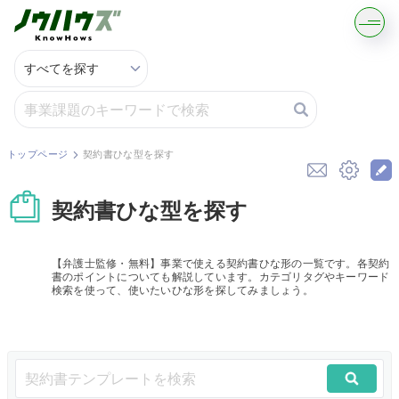
記事・コラムを読む
解決策を募集する
トップページ
契約書ひな型を探す
知識を買う／売る
契約書ひな型を探す
契約書ひな型を探す
【弁護士監修・無料】事業で使える契約書ひな形の一覧です。各契約
書のポイントについても解説しています。カテゴリタグやキーワード
専門家に電話する
検索を使って、使いたいひな形を探してみましょう。
無料で株価を算定
資本政策を無料でお試し