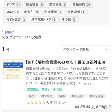
すべて
総会役会
業務委託
労働契約
48
9
14
10
無料でアンケート
M&A
商取引
秘密保持
金銭貸借
11
21
7
4
相続・遺言
資本政策・IPO
その他
2
2
21
匿名360°評価
"
解約
"
ちょこっと相談とは？
のタグがついている知識
1
新規会員登録
【無料】解約合意書のひな形│民法改正対応済
ログイン
当事者間で締結された契約を、その有効期間内に中途解
約することに合意する場合、作成される書類です。 ここで
は、発注者が受注者に対して何らかの業務を発注した契約
について、中途解約する場合を想定しています。...
業務委託
商取引
その他
係争
終了契約
解約
解約合意
解約合意書
契約終了
終了合意
民法改正
件のレビュー
0
58.5k
629
2