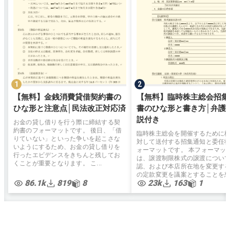
【無料】金銭消費貸借契約書の
【無料】臨時株主総会招集
ひな形と注意点│民法改正対応済
書のひな形と書き方│弁護
説付き
お金の貸し借りを行う際に締結する契
約書のフォーマットです。 後日、「借
臨時株主総会を開催するために
りていない」といった争いを起こさな
対して送付する招集通知と委任
いようにするため、お金の貸し借りを
ォーマットです。 本フォーマッ
行ったエビデンスをきちんと残してお
は、譲渡制限株式の譲渡につい
くことが重要となります。 こ...
認、および本店所在地を変更す
の定款変更を議案とすることを想.
86.1k
819
8
23k
163
1