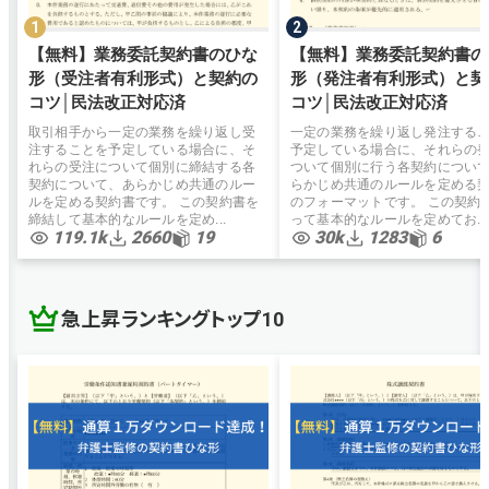
【無料】業務委託契約書のひな
【無料】業務委託契約書の
形（受注者有利形式）と契約の
形（発注者有利形式）と契
コツ│民法改正対応済
コツ│民法改正対応済
取引相手から一定の業務を繰り返し受
一定の業務を繰り返し発注する
注することを予定している場合に、そ
予定している場合に、それらの
れらの受注について個別に締結する各
ついて個別に行う各契約につい
契約について、あらかじめ共通のルー
らかじめ共通のルールを定める
ルを定める契約書です。 この契約書を
のフォーマットです。 この契約
締結して基本的なルールを定め...
って基本的なルールを定めてお...
119.1k
2660
19
30k
1283
6
急上昇ランキングトップ10