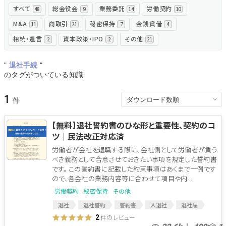
すべて
総会役会
業務委託
労働契約
48
9
14
10
無料でアンケート
M&A
商取引
秘密保持
金銭貸借
11
21
7
4
相続・遺言
資本政策・IPO
その他
2
2
21
匿名360°評価
"
退社手続
"
ちょこっと相談とは？
のタグがついている知識
1
新規会員登録
【無料】退社誓約書のひな形と重要性、契約のコ
ツ│民法改正対応済
ログイン
労働者が会社を退職する際に、会社側として労働者が負う
べき義務として合意させておきたい事項を規定した誓約書
です。 この誓約書に記載した約束事項はあくまで一例です
ので、各会社の業務内容等に合わせて項目や内...
労働契約
秘密保持
その他
退社
退社誓約
誓約書
入退社
退社届
退社手続
退社手続き
退社証明
件のレビュー
2