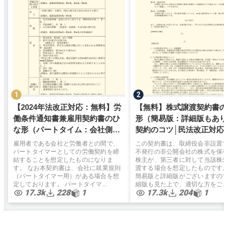
【2024年法改正対応：無料】労
【無料】株式譲渡契約書の
働条件通知書兼雇用契約書のひ
形（簡易版：詳細版もあり
な形（パートタイム：会社側有
契約のコツ│民法改正対応
利）弁護士監修
雇用者である会社と労働者との間で、
この契約書は、取締役会非設置
パートタイマーとしての労働契約を締
不発行の非公開会社の株式を保
結することを想定したものになりま
株主が、第三者に対して当該株
す。 なお本契約書は、会社に就業規則
渡する場合を想定したものです
（パートタイマー用）がある場合を想
簡易版と詳細版がございますの
定しております。 パートタイマ...
細版も見た上で、適切な方をご...
17.3k
228
1
17.3k
204
1