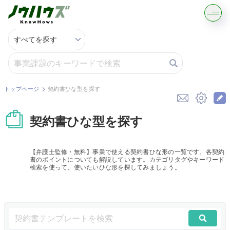
記事・コラムを読む
解決策を募集する
トップページ
契約書ひな型を探す
知識を買う／売る
契約書ひな型を探す
契約書ひな型を探す
【弁護士監修・無料】事業で使える契約書ひな形の一覧です。各契約
書のポイントについても解説しています。カテゴリタグやキーワード
専門家に電話する
検索を使って、使いたいひな形を探してみましょう。
無料で株価を算定
資本政策を無料でお試し