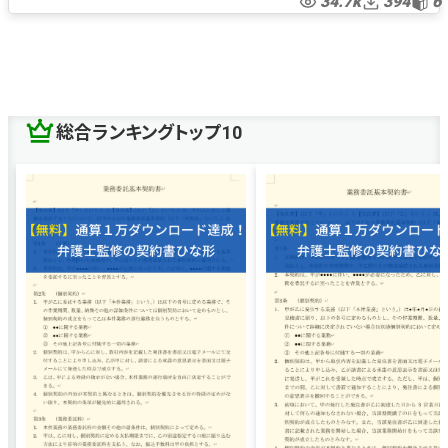
34.7k
394
6
ノンディスクロージャーアグリーメント
守秘義務契約
秘密保持契約
双務型NDA
双方NDA
双方CA
双務型CA
商取引
双務型
総合ランキングトップ10