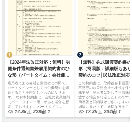
【2024年法改正対応：無料】労
【無料】株式譲渡契約書の
働条件通知書兼雇用契約書のひ
形（簡易版：詳細版もあり
な形（パートタイム：会社側有
契約のコツ│民法改正対応
利）弁護士監修
雇用者である会社と労働者との間で、
この契約書は、取締役会非設置
パートタイマーとしての労働契約を締
不発行の非公開会社の株式を保
結することを想定したものになりま
株主が、第三者に対して当該株
す。 なお本契約書は、会社に就業規則
渡する場合を想定したものです
（パートタイマー用）がある場合を想
簡易版と詳細版がございますの
定しております。 パートタイマ...
細版も見た上で、適切な方をご...
17.3k
228
1
17.3k
204
1