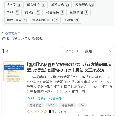
すべて
総会役会
業務委託
労働契約
48
9
14
10
無料でアンケート
M&A
商取引
秘密保持
金銭貸借
11
21
7
4
相続・遺言
資本政策・IPO
その他
2
2
21
匿名360°評価
"
双方CA
"
ちょこっと相談とは？
のタグがついている知識
1
新規会員登録
【無料】守秘義務契約書のひな形（双方情報開示
型、対等型）と契約のコツ│民法改正対応済
ログイン
この契約書は、 技術上の情報（特許を取得した発明、ノウ
ハウなど） 営業上の情報（取引先、販売実績など） といった
重要な情報を取引相手に開示しあう場合において、相手方
に守秘義務を課すことによって相互に当...
M&A
商取引
秘密保持
守秘義務
NDA
秘密保持
CA
コンフィデンシャルアグリーメント
件のレビュー
0