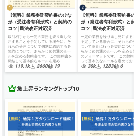
【無料】業務委託契約書のひな
【無料】業務委託契約書の
形（受注者有利形式）と契約の
形（発注者有利形式）と契
コツ│民法改正対応済
コツ│民法改正対応済
取引相手から一定の業務を繰り返し受
一定の業務を繰り返し発注する
注することを予定している場合に、そ
予定している場合に、それらの
れらの受注について個別に締結する各
ついて個別に行う各契約につい
契約について、あらかじめ共通のルー
らかじめ共通のルールを定める
ルを定める契約書です。 この契約書を
のフォーマットです。 この契約
締結して基本的なルールを定め...
って基本的なルールを定めてお...
119.1k
2660
19
30k
1283
6
急上昇ランキングトップ10