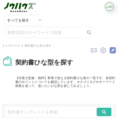
記事・コラムを読む
解決策を募集する
トップページ
契約書ひな型を探す
知識を買う／売る
契約書ひな型を探す
契約書ひな型を探す
【弁護士監修・無料】事業で使える契約書ひな形の一覧です。各契約
書のポイントについても解説しています。カテゴリタグやキーワード
専門家に電話する
検索を使って、使いたいひな形を探してみましょう。
無料で株価を算定
資本政策を無料でお試し