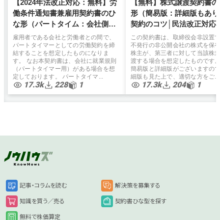
【2024年法改正対応：無料】労
【無料】株式譲渡契約書の
働条件通知書兼雇用契約書のひ
形（簡易版：詳細版もあり
な形（パートタイム：会社側有
契約のコツ│民法改正対応
利）弁護士監修
雇用者である会社と労働者との間で、
この契約書は、取締役会非設置
パートタイマーとしての労働契約を締
不発行の非公開会社の株式を保
結することを想定したものになりま
株主が、第三者に対して当該株
す。 なお本契約書は、会社に就業規則
渡する場合を想定したものです
（パートタイマー用）がある場合を想
簡易版と詳細版がございますの
定しております。 パートタイマ...
細版も見た上で、適切な方をご...
17.3k
228
1
17.3k
204
1
記事・コラムを読む
解決策を募集する
知識を買う／売る
契約書ひな型を探す
無料で株価算定