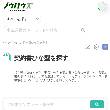
記事・コラムを読む
解決策を募集する
トップページ
契約書ひな型を探す
知識を買う／売る
契約書ひな型を探す
契約書ひな型を探す
【弁護士監修・無料】事業で使える契約書ひな形の一覧です。各契約
書のポイントについても解説しています。カテゴリタグやキーワード
専門家に電話する
検索を使って、使いたいひな形を探してみましょう。
無料で株価を算定
資本政策を無料でお試し