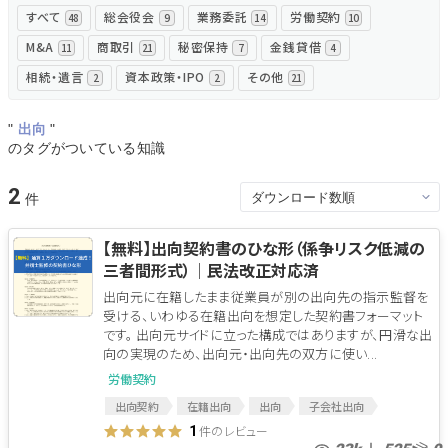
すべて
総会役会
業務委託
労働契約
48
9
14
10
無料でアンケート
M&A
商取引
秘密保持
金銭貸借
11
21
7
4
相続・遺言
資本政策・IPO
その他
2
2
21
匿名360°評価
"
出向
"
ちょこっと相談とは？
のタグがついている知識
2
新規会員登録
【無料】出向契約書のひな形（係争リスク低減の
三者間形式）│民法改正対応済
ログイン
出向元に在籍したまま従業員が別の出向先の指示監督を
受ける、いわゆる在籍出向を想定した契約書フォーマット
です。 出向元サイドに立った構成ではありますが、円滑な出
向の実現のため、出向元・出向先の双方に使い...
労働契約
出向契約
在籍出向
出向
子会社出向
出向命令
出向命令書
件のレビュー
1