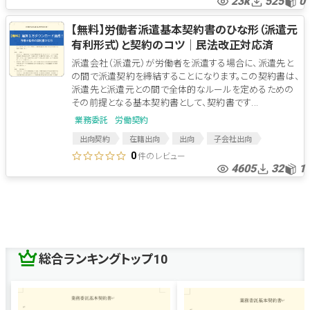
23k
525
0
【無料】労働者派遣基本契約書のひな形（派遣元
有利形式）と契約のコツ│民法改正対応済
派遣会社（派遣元）が労働者を派遣する場合に、派遣先と
の間で派遣契約を締結することになります。この契約書は、
派遣先と派遣元との間で全体的なルールを定めるための
その前提となる基本契約書として、契約書です...
業務委託
労働契約
出向契約
在籍出向
出向
子会社出向
ソフトウェア開発
プログラム開発
開発契約
件のレビュー
0
4605
32
1
プログラム開発委託
請負
開発請負
プログラム開発請負
派遣
派遣契約
労働者派遣
労働者派遣契約
総合ランキングトップ10