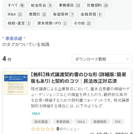
すべて
総会役会
業務委託
労働契約
48
9
14
10
無料でアンケート
M&A
商取引
秘密保持
金銭貸借
11
21
7
4
相続・遺言
資本政策・IPO
その他
2
2
21
匿名360°評価
"
事業承継
"
ちょこっと相談とは？
のタグがついている知識
4
新規会員登録
【無料】株式譲渡契約書のひな形（詳細版：簡易
版もあり）と契約のコツ│民法改正対応済
ログイン
株式譲渡による企業買収において、基本合意書の締結やデ
ューデリジェンスなどの調査を終えたのち、最終的な条件
を合意・締結するための契約書フォーマットです。 株式譲渡
契約を締結する場合には、以下のようなポ...
M&A
株式譲渡
事業承継
M&A
事業継承
PMI
M&A会社
表明保証
M&A契約
M&A関連
件のレビュー
0