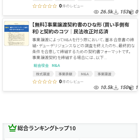
財産分与
M&A契約
M&A関連
M&A関連契約書
件のレビュー
0
26.5k
153
0
M&A契約書
株式譲渡契約
株式譲渡契約書
贈与
贈与契約
株式贈与
株式贈与契約書
【無料】事業譲渡契約書のひな形（買い手側有
利）と契約のコツ│民法改正対応済
事業譲渡によってM&Aを行う際において、基本合意書の締
結・デューデリジェンスなどの調査を終えたのち、最終的な
条件を合意して締結するための契約書フォーマットです。
事業譲渡契約を締結する場合には、以下...
総会役会
M&A
株式譲渡
事業承継
M&A
事業譲渡
事業継承
買収
PMI
会社分割
M&A会社
件のレビュー
0
10.5k
150
1
買収価格
LOI
財務DD
M＆Aアドバイザー
M&A契約
M&A関連
M&A関連契約書
MAアドバイザー
MA契約
M&A契約書
MOU
MA
MA関連
MA関連契約
事業譲渡契約書
デューディリジェンス
デューディリ
買収契約
総合ランキングトップ10