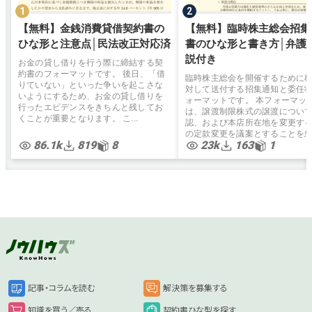
【無料】金銭消費貸借契約書の
【無料】臨時株主総会招集
ひな形と注意点│民法改正対応済
書のひな形と書き方│弁護
説付き
お金の貸し借りを行う際に締結する契
約書のフォーマットです。 後日、「借
臨時株主総会を開催するために
りていない」といった争いを起こさな
対して送付する招集通知と委任
いようにするため、お金の貸し借りを
ォーマットです。 本フォーマッ
行ったエビデンスをきちんと残してお
は、譲渡制限株式の譲渡につい
くことが重要となります。 こ...
認、および本店所在地を変更す
の定款変更を議案とすることを想.
86.1k
819
8
23k
163
1
記事・コラムを読む
解決策を募集する
知識を買う／売る
契約書ひな型を探す