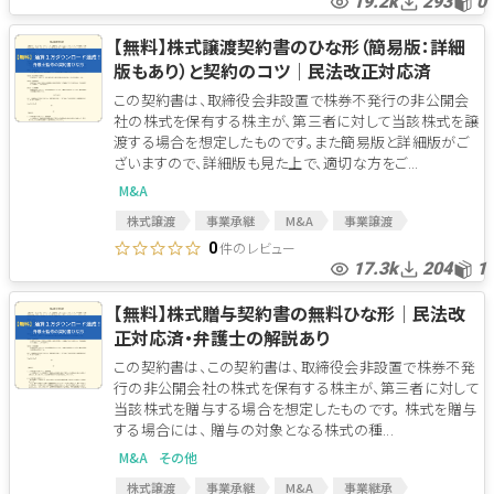
19.2k
293
0
M&A関連契約書
M&A契約書
株式譲渡契約
株式譲渡契約書
最終契約
【無料】株式譲渡契約書のひな形（簡易版：詳細
版もあり）と契約のコツ│民法改正対応済
この契約書は、取締役会非設置で株券不発行の非公開会
社の株式を保有する株主が、第三者に対して当該株式を譲
渡する場合を想定したものです。また簡易版と詳細版がご
ざいますので、詳細版も見た上で、適切な方をご...
M&A
株式譲渡
事業承継
M&A
事業譲渡
事業継承
M&A契約
MAアドバイザー
MA契約
件のレビュー
0
17.3k
204
1
株式譲渡契約
MA
【無料】株式贈与契約書の無料ひな形│民法改
正対応済・弁護士の解説あり
この契約書は、この契約書は、取締役会非設置で株券不発
行の非公開会社の株式を保有する株主が、第三者に対して
当該株式を贈与する場合を想定したものです。 株式を贈与
する場合には、 贈与の対象となる株式の種...
M&A
その他
株式譲渡
事業承継
M&A
事業継承