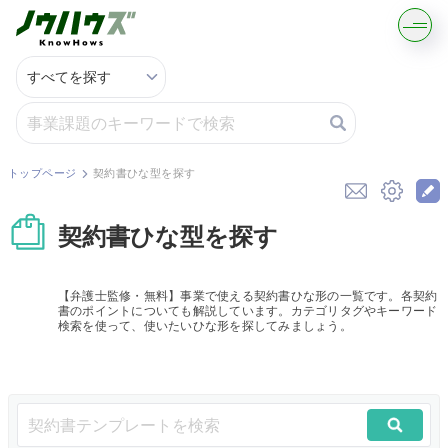
記事・コラムを読む
解決策を募集する
トップページ
契約書ひな型を探す
知識を買う／売る
契約書ひな型を探す
契約書ひな型を探す
【弁護士監修・無料】事業で使える契約書ひな形の一覧です。各契約
書のポイントについても解説しています。カテゴリタグやキーワード
専門家に電話する
検索を使って、使いたいひな形を探してみましょう。
無料で株価を算定
資本政策を無料でお試し