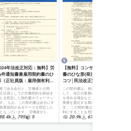
2024年法改正対応：無料】労
【無料】コンサルティング契約
条件通知書兼雇用契約書のひ
書のひな形(発注者有利)と契約の
形（正社員版：雇用側有利）
コツ│民法改正対応済
護士監修
者である会社と、労働者との間
この契約書は、発注者が、受注者に対
正社員としての労働契約を締結す
して、自己の業務に関する指導、助言
とを想定した契約書のフォーマッ
を求める場合など、コンサルティング
す。 なお、この契約書は会社にす
業務を委託する際に使用する契約書で
就業規則があるケースを想定した
す。 この契約書は、業務の発注側を有
となっています。 労働者が1...
利にすることを想定して作成...
88.4k
795
5
20.9k
673
5