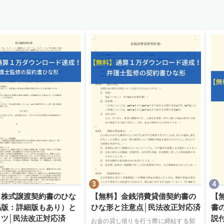
】株式譲渡契約書のひな
【無料】金銭消費貸借契約書の
【
易版：詳細版もあり）と
ひな形と注意点│民法改正対応済
書
コツ│民法改正対応済
説
お金の貸し借りを行う際に締結する契