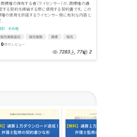
、商標権の保有する者（ライセンサー）が、商標権の通
定する契約を締結する際に使用する契約書です。 この
標権の使用を許諾するライセンサー側に有利な内容と
..
取引
その他
販売業務委託
販売業務
商標
販売
約書
独占販売
独占販売権
商標権
件のレビュー
0
使用許諾
フランチャイズ
フランチャイズ契約
7283
77
2
携契約