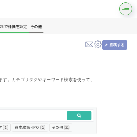
料で株価を算定
その他
投稿する
す
ます。カテゴリタグやキーワード検索を使って、
は？
言
資本政策・IPO
その他
2
2
21