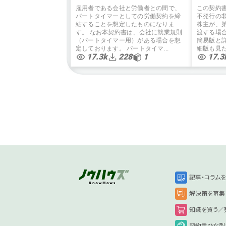
利）弁護士監修
雇用者である会社と労働者との間で、
この契約
パートタイマーとしての労働契約を締
不発行の
結することを想定したものになりま
株主が、
す。 なお本契約書は、会社に就業規則
渡する場
（パートタイマー用）がある場合を想
簡易版と
定しております。 パートタイマ...
細版も見た
17.3k
228
1
17.3
記事・コラム
解決策を募集
知識を買う／
契約書ひな型