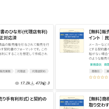
ログイン
書のひな形(代理店有利)
【無料】
正対応済
イント│
商品の販売権を付与されて販売を行
メーカーなど
す契約書のフォーマットです。 この
とする契約書
有利にすることを想定して作成され
裕がない場合
のような販売代
業務委託
商
販売業務
代理店
代理店契約
商取引
代理店契約書
独占販売
業務委託契約
17.2k
473
3
売り手有利形式）と契約の
【無料】
取り交わ