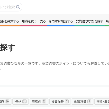
決策を募集する
知識を買う／売る
専門家に電話する
契約書ひな型を探す
無
事・コラムを読む
解決策を募集する
識を買う／売る
契約書ひな型を探
探す
門家に電話する
無料で株価を算定
る契約書ひな形の一覧です。各契約書のポイントについても解説してい
う。
本政策を無料でお試し
無料でアンケート
名360°評価
ちょこっと相談と
契約
M&A
商取引
秘密保持
金銭貸借
相続・遺
10
11
21
7
4
新規会員登録