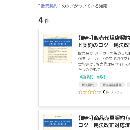
"
販売契約
"
のタグがついている知識
4
【無料】販売代理店契約
と契約のコツ│民法改
販売店が、メーカーの製造した
う際、メーカーとの間で取り交わ
契約書は、販売代理店サイドを
たものです。こ...
業務委託
商取引
販売契約
販売業務委託
販売
代理店契約書
販売
件のレビュー
0
独占販売権
【無料】商品売買契約（
コツ│民法改正対応済