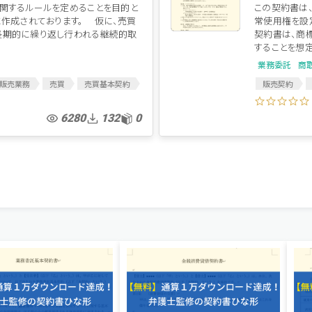
関するルールを定めることを目的と
この契約書は
に作成されております。 仮に、売買
常使用権を設
長期的に繰り返し行われる継続的取
契約書は、商
することを想定.
業務委託
商
販売業務
売買
売買基本契約
販売契約
商品販売契約
販売代理店契
商標利用
6280
132
0
提携
提