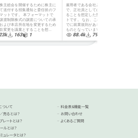
弁護士監修
株主総会を開催するために株主に
雇用者である会社と、労働者との間
て送付する招集通知と委任状のフ
で、正社員としての労働契約を締結す
マットです。 本フォーマットで
ることを想定した契約書のフォーマッ
譲渡制限株式の譲渡についての承
トです。 なお、この契約書は会社にす
および本店所在地を変更するため
でに就業規則があるケースを想定した
款変更を議案とすることを想...
ものとなっています。 労働者が1...
23k
163
1
88.4k
795
5
について
料金表&機能一覧
／売るとは？
お問い合わせ
プレートとは？
よくあるご質問
ールとは？
ミュレータとは？