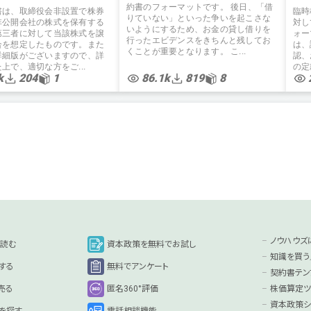
約書のフォーマットです。 後日、「借
書は、取締役会非設置で株券
臨時
りていない」といった争いを起こさな
非公開会社の株式を保有する
対し
いようにするため、お金の貸し借りを
第三者に対して当該株式を譲
ォー
行ったエビデンスをきちんと残してお
合を想定したものです。また
は、
くことが重要となります。 こ...
詳細版がございますので、詳
認、
上で、適切な方をご...
の定
k
204
1
86.1k
819
8
ノウハウズ
を読む
資本政策を無料でお試し
知識を買う
する
無料でアンケート
契約書テン
売る
匿名360°評価
株価算定ツ
資本政策シ
を探す
電話相談機能