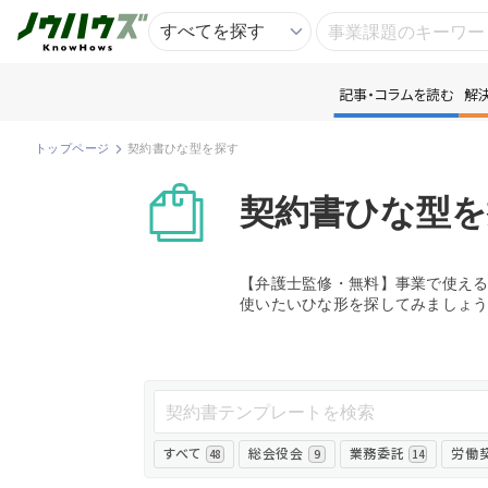
記事・コラムを読む
解
記
トップページ
契約書ひな型を探す
知
契約書ひな型を
専
【弁護士監修・無料】事業で使え
使いたいひな形を探してみましょ
資
匿
すべて
総会役会
業務委託
労働
48
9
14