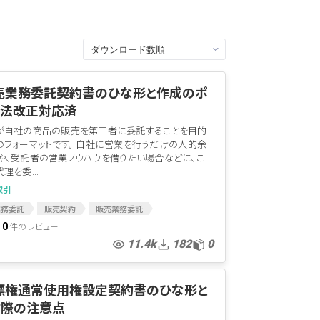
販売業務委託契約書のひな形と作成のポ
民法改正対応済
が自社の商品の販売を第三者に委託することを目的
のフォーマットです。 自社に営業を行うだけの人的余
や、受託者の営業ノウハウを借りたい場合などに、こ
理を委...
取引
業務委託
販売契約
販売業務委託
書
販売業務
件のレビュー
0
11.4k
182
0
商標権通常使用権設定契約書のひな形と
す際の注意点