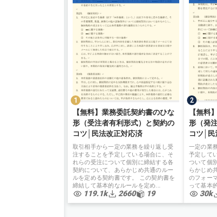
【無料】業務委託契約書のひな
【無料
形（受注者有利形式）と契約の
形（発
コツ│民法改正対応済
コツ│民
取引相手から一定の業務を繰り返し受
一定の業
注することを予定している場合に、そ
予定して
れらの受注について個別に締結する各
ついて個
契約について、あらかじめ共通のルー
らかじめ
ルを定める契約書です。 この契約書を
のフォー
締結して基本的なルールを定め...
って基本的
119.1k
2660
19
30k