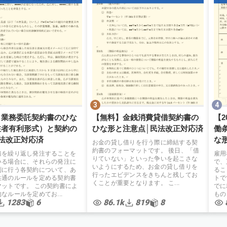
】業務委託契約書のひな
【無料】金銭消費貸借契約書の
【
注者有利形式）と契約の
ひな形と注意点│民法改正対応済
働
法改正対応済
な
お金の貸し借りを行う際に締結する契
弁
約書のフォーマットです。 後日、「借
務を繰り返し発注することを
雇用
りていない」といった争いを起こさな
いる場合に、それらの発注に
で、
いようにするため、お金の貸し借りを
別に行う各契約について、あ
るこ
行ったエビデンスをきちんと残してお
共通のルールを定める契約書
トで
くことが重要となります。 こ...
マットです。 この契約書によ
でに
なルールを定めてお...
もの
1283
6
86.1k
819
8