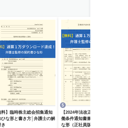
無料】臨時株主総会招集通知
【2024年法改正対応：無料】労
のひな形と書き方│弁護士の解
働条件通知書兼雇用契約書のひ
付き
な形（正社員版：雇用側有利）