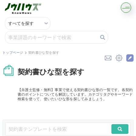
記事・コラムを読む
解決策を募集する
トップページ
契約書ひな型を探す
知識を買う／売る
契約書ひな型を探す
契約書ひな型を探す
【弁護士監修・無料】事業で使える契約書ひな形の一覧です。各契約
書のポイントについても解説しています。カテゴリタグやキーワード
専門家に電話する
検索を使って、使いたいひな形を探してみましょう。
無料で株価を算定
資本政策を無料でお試し