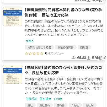
【無料】継続的売買基本契約書のひな形（売り手
側有利）│民法改正対応済
この契約書は、特定の相手方との継続的な売買契約の場
合に、共通のルールを定めることを目的としたものです。 継
続的取引の場合には、個々の売買はひとつひとつの契約と
いうように考えられますが、個々の売買ごとに...
商取引
売買価格確定合意書
業務委託契約
商取引
業務委託
販売業務委託
売買
基本契約
件のレビュー
0
48.5k
516
4
売買基本契約
【無料】退社誓約書のひな形と重要性、契約のコ
ツ│民法改正対応済
労働者が会社を退職する際に、会社側として労働者が負う
べき義務として合意させておきたい事項を規定した誓約書
です。 この誓約書に記載した約束事項はあくまで一例です
ので、各会社の業務内容等に合わせて項目や内...
労働契約
秘密保持
その他
退社
退社誓約
誓約書
入退社
退社届