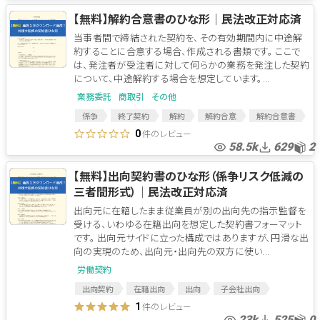
【無料】解約合意書のひな形│民法改正対応済
当事者間で締結された契約を、その有効期間内に中途解
約することに合意する場合、作成される書類です。 ここで
は、発注者が受注者に対して何らかの業務を発注した契約
について、中途解約する場合を想定しています。...
業務委託
商取引
その他
係争
終了契約
解約
解約合意
解約合意書
契約終了
終了合意
民法改正
件のレビュー
0
58.5k
629
2
【無料】出向契約書のひな形（係争リスク低減の
三者間形式）│民法改正対応済
出向元に在籍したまま従業員が別の出向先の指示監督を
受ける、いわゆる在籍出向を想定した契約書フォーマット
です。 出向元サイドに立った構成ではありますが、円滑な出
向の実現のため、出向元・出向先の双方に使い...
労働契約
出向契約
在籍出向
出向
子会社出向
出向命令
出向命令書
件のレビュー
1
23k
525
0