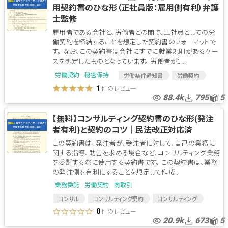
用契約書のひな形（正社員版：雇用側有利）弁護
士監修
雇用者である会社と、労働者との間で、正社員としての労
働契約を締結することを想定した契約書のフォーマットで
す。 なお、この契約書は会社にすでに就業規則があるケー
スを想定したものとなっています。 労働者が1...
労働契約
秘密保持
労働条件通知書
労働契約
件のレビュー
1
88.4k
795
5
【無料】コンサルティング契約書のひな形(発注
者有利)と契約のコツ│民法改正対応済
この契約書は、発注者が、受注者に対して、自己の業務に
関する指導、助言を求める場合など、コンサルティング業務
を委託する際に使用する契約書です。 この契約書は、業務
の発注側を有利にすることを想定して作成...
業務委託
労働契約
商取引
コンサル
コンサルティング契約
コンサルティング
コンサルティング発注
コンサル契約
件のレビュー
0
20.9k
673
5