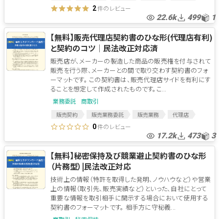
退社手続
退社手続き
退社証明
件のレビュー
2
22.6k
499
1
【無料】販売代理店契約書のひな形(代理店有利)
と契約のコツ│民法改正対応済
販売店が、メーカーの製造した商品の販売権を付与されて
販売を行う際、メーカーとの間で取り交わす契約書のフォ
ーマットです。 この契約書は、販売代理店サイドを有利にす
ることを想定して作成されたものです。こ...
業務委託
商取引
販売契約
販売業務委託
販売業務
代理店
代理店契約
販売
代理店契約書
件のレビュー
0
17.2k
473
3
販売代理店契約書
独占販売
独占販売権
【無料】秘密保持及び競業避止契約書のひな形
（片務型）|民法改正対応
技術上の情報（特許を取得した発明、ノウハウなど）や営業
上の情報（取引先、販売実績など）といった、自社にとって
重要な情報を取引相手に開示する場合において使用する
契約書のフォーマットです。 相手方に守秘義...