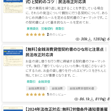
式）と契約のコツ│民法改正対応済
一定の業務を繰り返し発注することを予定している場合
に、それらの発注について個別に行う各契約について、あら
かじめ共通のルールを定める契約書のフォーマットです。 こ
の契約書によって基本的なルールを定めてお...
業務委託
労働契約
商取引
件のレビュー
2
30k
1283
6
【無料】金銭消費貸借契約書のひな形と注意点│
民法改正対応済
お金の貸し借りを行う際に締結する契約書のフォーマット
です。 後日、「借りていない」といった争いを起こさないよう
にするため、お金の貸し借りを行ったエビデンスをきちんと
残しておくことが重要となります。 こ...
商取引
金銭貸借
金銭消費貸借
金銭消費
金銭消費貸借契約書
件のレビュー
1
86.1k
819
8
【2024年法改正対応：無料】労働条件通知書兼雇