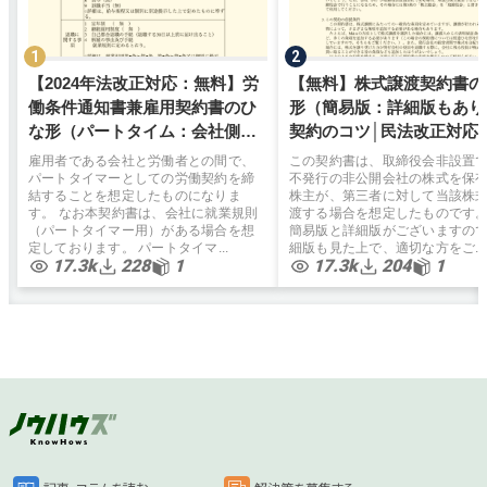
【2024年法改正対応：無料】労
【無料】株式譲渡契約書の
働条件通知書兼雇用契約書のひ
形（簡易版：詳細版もあり
な形（パートタイム：会社側有
契約のコツ│民法改正対応
利）弁護士監修
雇用者である会社と労働者との間で、
この契約書は、取締役会非設置
パートタイマーとしての労働契約を締
不発行の非公開会社の株式を保
結することを想定したものになりま
株主が、第三者に対して当該株
す。 なお本契約書は、会社に就業規則
渡する場合を想定したものです
（パートタイマー用）がある場合を想
簡易版と詳細版がございますの
定しております。 パートタイマ...
細版も見た上で、適切な方をご...
17.3k
228
1
17.3k
204
1