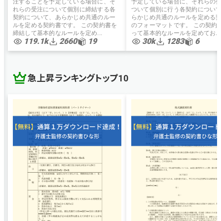
注することを予定している場合に、そ
予定している場合に、それらの
れらの受注について個別に締結する各
ついて個別に行う各契約につい
契約について、あらかじめ共通のルー
らかじめ共通のルールを定める
ルを定める契約書です。 この契約書を
のフォーマットです。 この契約
締結して基本的なルールを定め...
って基本的なルールを定めてお...
119.1k
2660
19
30k
1283
6
急上昇ランキングトップ10