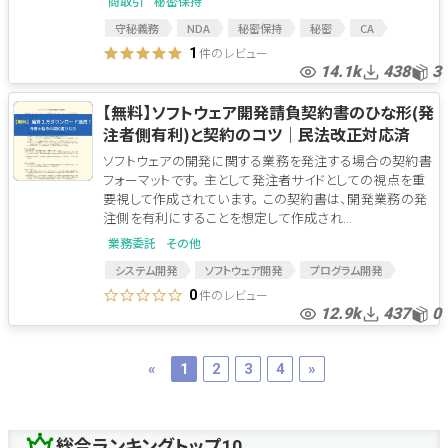
商取引
秘密保持
守秘義務
NDA
秘密保持
秘密
CA
コンフィデンシャルアグリーメント
件のレビュー
1
14.1k
438
3
ノンディスクロージャーアグリーメント
競合避止
競業避止
片務型
片務型NDA
片務型CA
【無料】ソフトウェア開発請負契約書のひな形(発
片務型守秘義務契約
民法改正
注者側有利)と契約のコツ│民法改正対応済
ソフトウェアの開発に関する業務を発注する場合の契約書
フォーマットです。 主として発注者サイドとしての視点を重
要視して作成されています。 この契約書は、開発業務の発
注側を有利にすることを想定して作成され...
業務委託
その他
システム開発
ソフトウェア開発
プログラム開発
SI
開発契約
開発受託
開発受託契約
件のレビュー
0
12.9k
437
0
開発委託契約
ソフトウェア開発委託
プログラム開発委託
請負
開発請負
請負契約
ソフトウェア開発請負
プログラム開発請負
«
1
2
3
4
»
プログラム開発発注
委託契約
プログラム開発委託契約
ソフトウェア開発委託契約
総合ランキングトップ10