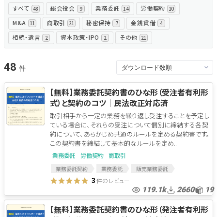
すべて
総会役会
業務委託
労働契約
48
9
14
10
無料でアンケート
M&A
商取引
秘密保持
金銭貸借
11
21
7
4
相続・遺言
資本政策・IPO
その他
2
2
21
匿名360°評価
48
ちょこっと相談とは？
【無料】業務委託契約書のひな形（受注者有利形
式）と契約のコツ│民法改正対応済
新規会員登録
取引相手から一定の業務を繰り返し受注することを予定し
ている場合に、それらの受注について個別に締結する各契
ログイン
約について、あらかじめ共通のルールを定める契約書です。
この契約書を締結して基本的なルールを定め...
業務委託
労働契約
商取引
業務委託契約
業務委託
販売業務委託
業務委託契約書
業務委託基本契約書
件のレビュー
3
119.1k
2660
19
【無料】業務委託契約書のひな形（発注者有利形