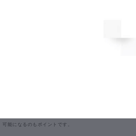
メリット
売り手側の目線からすると、競合相手がいることによって
より良い買収条件を選べることがメリット。また初期段階
で広く相手を募ることによって、より多くの企業からのア
プローチが期待できます。
買い手側からすると、M＆A仲介業者などを通じて、すで
にM＆Aの意向を持っている企業にアプローチできるた
め、交渉にかかるコストが下がるというメリットがありま
す。
また、募集にあたり特定されない範囲で企業情報が公開さ
れているため、事前に自社の目的と照らし合わせた選定が
可能になるのもポイントです。