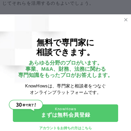
じてそれらを活用するのもよいでしょう。
②入札形式
無料で専門家に
売り手側が買い手を募り、複数の買い手側が入札する形で
M＆Aを行う方法です。オークションなどをイメージする
相談できます。
とわかりやすいかもしれません。
あらゆる分野のプロがいます。
事業、M&A、財務、法務に関わる
さらに入札形式には、自社に関する情報を特定されない範
専門知識をもったプロがお答えします。
囲で公開して買い手を募り、候補を絞り込む段階に応じて
KnowHowsは、専門家と相談者をつなぐ
NDA（機密情報保持契約）
や
意向表明書（LOI）
を交わしな
オンラインプラットフォームです。
がら情報の開示範囲を広げていく「
クローズド・ビッド」
と呼ばれる方式と、まず広く情報を開示して入札候補を募
ってから、必要に応じて
NDA（機密情報保持契約）
や
意向表
まずは無料会員登録
明書（LOI）
によって候補を絞り込んでいく
「フルオークシ
アカウントをお持ちの方はこちら
ョン」
と呼ばれる方式のふたつがあります。