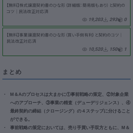
【無料】株式譲渡契約書のひな形（詳細版：簡易版もあり）と契約の
コツ│民法改正対応済
19,203
293
0
【無料】事業譲渡契約書のひな形（買い手側有利）と契約のコツ│
民法改正対応済
10,520
150
1
まとめ
M＆Aのプロセスは大まかに①事前戦略の策定、②対象企業
へのアプローチ、③事業の精査（デューデリジェンス）、④
最終契約の締結（クロージング）の４ステップに分けること
ができる。
事前戦略の策定においては、売り手買い手双方ともに、M＆