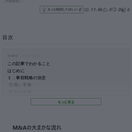
入札形式
11.4k
0
0
0
0
もっと解説してほしい
無料でアンケート
匿名360°評価
目次
ちょこっと相談とは？
Index
この記事でわかること
新規会員登録
はじめに
１．事前戦略の決定
ログイン
①買い手側
②売り手側
２．対象企業へのアプローチ
①相対形式
②入札形式
３．事業の精査（デューデリジェンス）
①事業