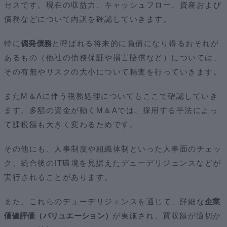
セスです。現在の収益力、キャッシュフロー、資産および
債務などについて内訳を確認していきます。
特に
偶発債務
と呼ばれる将来的に負債になり得るおそれが
あるもの（他社の債務保証や損害賠償など）については、
その有無やリスクの大小について精査を行っていきます。
またM＆Aに伴う税務処理についてもここで確認していき
ます。多額の資金が動くM＆Aでは、採用する手法によっ
て課税額も大きく変わるためです。
その他にも、人事制度や組織体制といった人事面のチェッ
ク、統合後のIT環境を見据えたデューデリジェンスなどが
実行されることがあります。
また、これらのデューデリジェンスを通じて、詳細な
企業
価値評価（バリュエーション）
が実施され、買収額が適切か