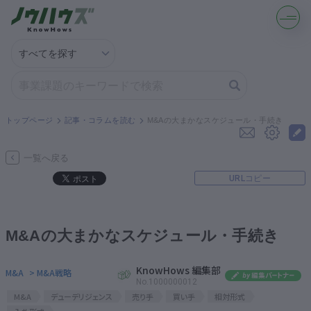
記事・コラムを読む
解決策を募集する
トップページ
記事・コラムを読む
M&Aの大まかなスケジュール・手続き
知識を買う／売る
一覧へ戻る
URLコピー
契約書ひな型を探す
専門家に電話する
M&Aの大まかなスケジュール・手続き
無料で株価を算定
KnowHows 編集部
M&A
> M&A戦略
No.1000000012
M&A
デューデリジェンス
売り手
買い手
相対形式
資本政策を無料でお試し