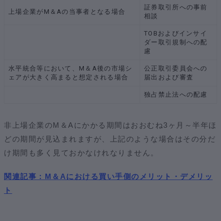
証券取引所への事前
上場企業がM＆Aの当事者となる場合
相談
TOBおよびインサイ
ダー取引規制への配
慮
水平統合等において、M＆A後の市場シ
公正取引委員会への
ェアが大きく高まると想定される場合
届出および審査
独占禁止法への配慮
非上場企業のM＆Aにかかる期間はおおむね3ヶ月～半年ほ
どの期間が見込まれますが、上記のような場合はその分だ
け期間も多く見ておかなけれなりません。
関連記事：M＆Aにおける買い手側のメリット・デメリッ
ト