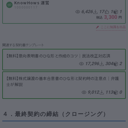
KnowHows 運営
1000000117
6,426
17
1
1
3,300
ここに知識を出品
【無料】意向表明書のひな形と作成のコツ│民法改正対応済
17,296
304
2
【無料】株式譲渡の基本合意書のひな形と契約時の注意点│弁護
士が解説
9,012
113
0
４．最終契約の締結（クロージング）