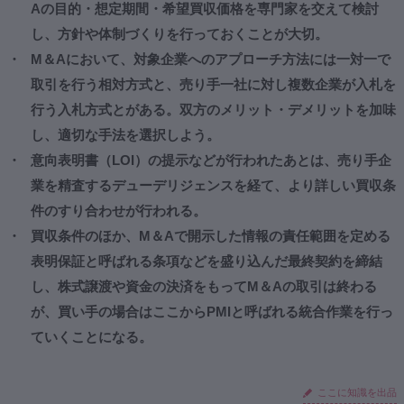
Aの目的・想定期間・希望買収価格を専門家を交えて検討
し、方針や体制づくりを行っておくことが大切。
M＆Aにおいて、対象企業へのアプローチ方法には一対一で
取引を行う相対方式と、売り手一社に対し複数企業が入札を
行う入札方式とがある。双方のメリット・デメリットを加味
し、適切な手法を選択しよう。
意向表明書（LOI）の提示などが行われたあとは、売り手企
業を精査するデューデリジェンスを経て、より詳しい買収条
件のすり合わせが行われる。
買収条件のほか、M＆Aで開示した情報の責任範囲を定める
表明保証と呼ばれる条項などを盛り込んだ最終契約を締結
し、株式譲渡や資金の決済をもってM＆Aの取引は終わる
が、買い手の場合はここからPMIと呼ばれる統合作業を行っ
ていくことになる。
ここに知識を出品